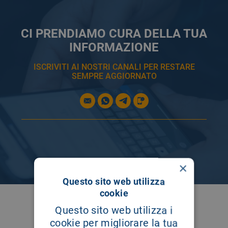
CI PRENDIAMO CURA DELLA TUA
INFORMAZIONE
ISCRIVITI AI NOSTRI CANALI PER RESTARE
SEMPRE AGGIORNATO
×
Questo sito web utilizza
cookie
SEGUICI SU
Questo sito web utilizza i
cookie per migliorare la tua