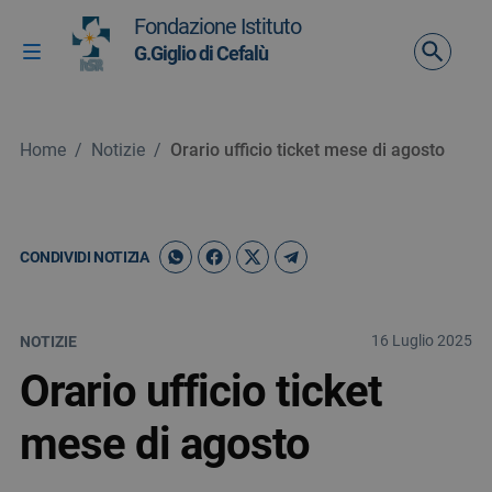
Vai ai contenuti
Fondazione Istituto
Vai al menu di navigazione
G.Giglio di Cefalù
Attiva / disattiva la navigazione
Vai al footer
Home
/
Notizie
/
Orario ufficio ticket mese di agosto
CONDIVIDI NOTIZIA
16 Luglio 2025
NOTIZIE
Orario ufficio ticket
mese di agosto