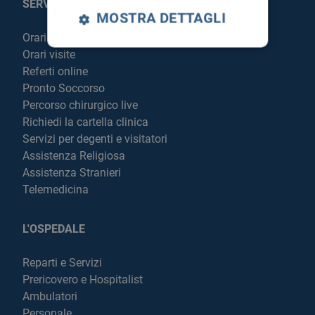
SERVIZI AL PAZIENTE
MOSTRA DETTAGLI
Orari sportelli
Orari visite
Referti online
Pronto Soccorso
Percorso chirurgico live
Richiedi la cartella clinica
Servizi per degenti e visitatori
Assistenza Religiosa
Assistenza Stranieri
Telemedicina
L'OSPEDALE
Reparti e Servizi
Prericovero e Hospitalist
Ambulatori
Personale