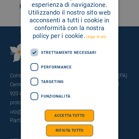
esperienza di navigazione.
Utilizzando il nostro sito web
acconsenti a tutti i cookie in
conformità con la nostra
policy per i cookie.
Leggi di più
Fondazione Istituto
STRETTAMENTE NECESSARI
G.Giglio di Cefalù
PERFORMANCE
Contrada Pietrapollastra - Pisciotto 90015 Cefalù (PA)
TARGETING
Centralino: +39 0921 920 111
Portineria: +39 0921
920 663
FUNZIONALITÀ
protocollo@pec.hsrgiglio.it
info@hsrgiglio.it
urp@hsrgiglio.it
ACCETTA TUTTO
Partita IVA: 05205490823
RIFIUTA TUTTO