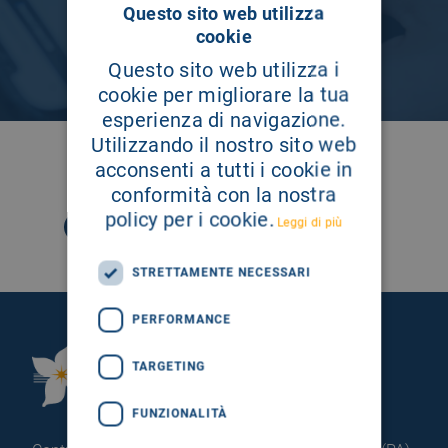
Questo sito web utilizza
cookie
Questo sito web utilizza i
cookie per migliorare la tua
esperienza di navigazione.
Utilizzando il nostro sito web
SEGUICI SU
acconsenti a tutti i cookie in
conformità con la nostra
policy per i cookie.
Leggi di più
STRETTAMENTE NECESSARI
PERFORMANCE
Fondazione Istituto
TARGETING
G.Giglio di Cefalù
FUNZIONALITÀ