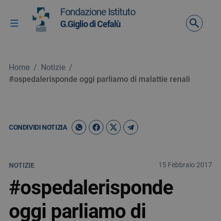
Vai ai contenuti
Fondazione Istituto
Vai al menu di navigazione
G.Giglio di Cefalù
Attiva / disattiva la navigazione
Vai al footer
Home
/
Notizie
/
#ospedalerisponde oggi parliamo di malattie renali
CONDIVIDI NOTIZIA
15 Febbraio 2017
NOTIZIE
#ospedalerisponde
oggi parliamo di