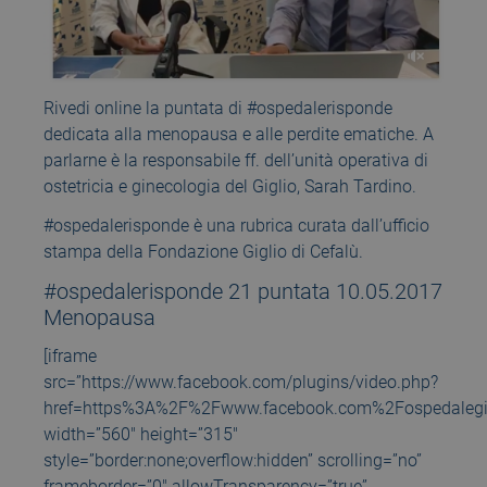
Rivedi online la puntata di #ospedalerisponde
dedicata alla menopausa e alle perdite ematiche. A
parlarne è la responsabile ff. dell’unità operativa di
ostetricia e ginecologia del Giglio, Sarah Tardino.
#ospedalerisponde è una rubrica curata dall’ufficio
stampa della Fondazione Giglio di Cefalù.
#ospedalerisponde 21 puntata 10.05.2017
Menopausa
[iframe
src=”https://www.facebook.com/plugins/video.php?
href=https%3A%2F%2Fwww.facebook.com%2Fospedaleg
width=”560″ height=”315″
style=”border:none;overflow:hidden” scrolling=”no”
frameborder=”0″ allowTransparency=”true”