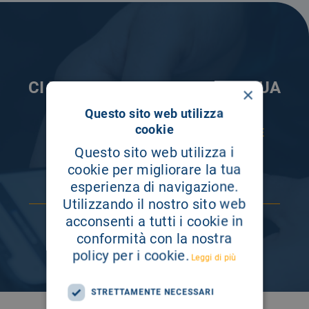
CI PRENDIAMO CURA DELLA TUA
×
INFORMAZIONE
Questo sito web utilizza
cookie
ISCRIVITI AI NOSTRI CANALI PER RESTARE
SEMPRE AGGIORNATO
Questo sito web utilizza i
cookie per migliorare la tua
esperienza di navigazione.
Utilizzando il nostro sito web
acconsenti a tutti i cookie in
conformità con la nostra
policy per i cookie.
Leggi di più
STRETTAMENTE NECESSARI