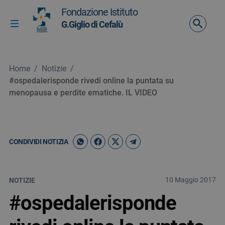
Vai ai contenuti
Fondazione Istituto
Vai al menu di navigazione
G.Giglio di Cefalù
Attiva / disattiva la navigazione
Vai al footer
Home
/
Notizie
/
#ospedalerisponde rivedi online la puntata su
menopausa e perdite ematiche. IL VIDEO
CONDIVIDI NOTIZIA
10 Maggio 2017
NOTIZIE
#ospedalerisponde