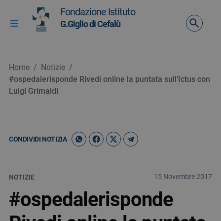
Vai ai contenuti
Fondazione Istituto
Vai al menu di navigazione
G.Giglio di Cefalù
Attiva / disattiva la navigazione
Vai al footer
Home
/
Notizie
/
#ospedalerisponde Rivedi online la puntata sull’Ictus con
Luigi Grimaldi
CONDIVIDI NOTIZIA
15 Novembre 2017
NOTIZIE
#ospedalerisponde