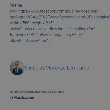
[iframe
src=”https://www.facebook.com/plugins/video.php?
href=https%3A%2F%2Fwww.facebook.com%2Fospedaleg
width=”560″ height=”315″
style=”border:none;overflow:hidden” scrolling=”no”
frameborder=”0″ allowTransparency=”true”
allowFullScreen=”true” ]
Scritto da
Vincenzo Lombardo
ULTIMO AGGIORNAMENTO: 23 DIC 2024
41 Visualizzazioni