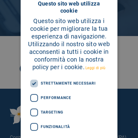
Questo sito web utilizza
cookie
Questo sito web utilizza i
cookie per migliorare la tua
esperienza di navigazione.
Utilizzando il nostro sito web
SEGUICI SU
acconsenti a tutti i cookie in
conformità con la nostra
policy per i cookie.
Leggi di più
STRETTAMENTE NECESSARI
PERFORMANCE
Fondazione Istituto
TARGETING
G.Giglio di Cefalù
FUNZIONALITÀ
Contrada Pietrapollastra - Pisciotto 90015 Cefalù (PA)