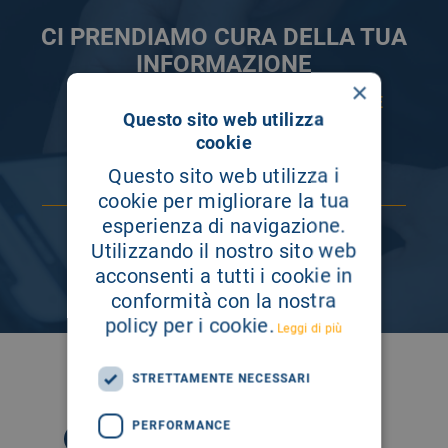
CI PRENDIAMO CURA DELLA TUA
INFORMAZIONE
×
ISCRIVITI AI NOSTRI CANALI PER RESTARE
Questo sito web utilizza
SEMPRE AGGIORNATO
cookie
Questo sito web utilizza i
cookie per migliorare la tua
esperienza di navigazione.
Utilizzando il nostro sito web
acconsenti a tutti i cookie in
conformità con la nostra
policy per i cookie.
Leggi di più
SEGUICI SU
STRETTAMENTE NECESSARI
PERFORMANCE