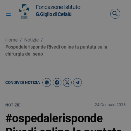
Vai ai contenuti
Fondazione Istituto
Vai al menu di navigazione
G.Giglio di Cefalù
Attiva / disattiva la navigazione
Vai al footer
Home
/
Notizie
/
#ospedalerisponde Rivedi online la puntata sulla
chirurgia del seno
CONDIVIDI NOTIZIA
24 Gennaio 2018
NOTIZIE
#ospedalerisponde