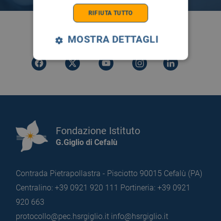
RIFIUTA TUTTO
SEGUICI SU
MOSTRA DETTAGLI
Fondazione Istituto
G.Giglio di Cefalù
Contrada Pietrapollastra - Pisciotto 90015 Cefalù (PA)
Centralino: +39 0921 920 111
Portineria: +39 0921
920 663
protocollo@pec.hsrgiglio.it
info@hsrgiglio.it