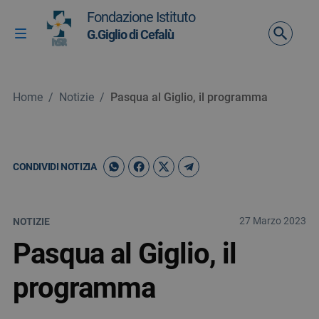
Vai ai contenuti
Fondazione Istituto
Vai al menu di navigazione
G.Giglio di Cefalù
Attiva / disattiva la navigazione
Vai al footer
Home
/
Notizie
/
Pasqua al Giglio, il programma
CONDIVIDI NOTIZIA
27 Marzo 2023
NOTIZIE
Pasqua al Giglio, il
programma