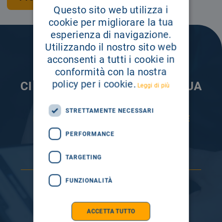
Questo sito web utilizza i
cookie per migliorare la tua
esperienza di navigazione.
Utilizzando il nostro sito web
acconsenti a tutti i cookie in
conformità con la nostra
policy per i cookie.
CI PRENDIAMO CURA DELLA TUA
Leggi di più
INFORMAZIONE
STRETTAMENTE NECESSARI
ISCRIVITI AI NOSTRI CANALI PER RESTARE
SEMPRE AGGIORNATO
PERFORMANCE
TARGETING
FUNZIONALITÀ
ACCETTA TUTTO