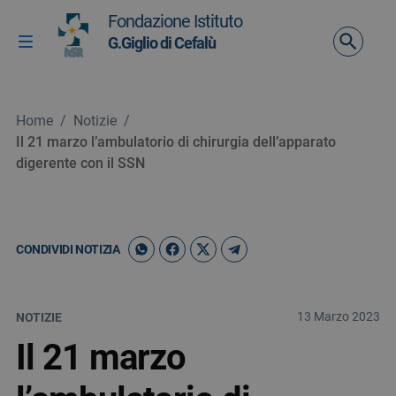
Vai ai contenuti
Fondazione Istituto
Vai al menu di navigazione
G.Giglio di Cefalù
Attiva / disattiva la navigazione
Vai al footer
Home
/
Notizie
/
Il 21 marzo l’ambulatorio di chirurgia dell’apparato
digerente con il SSN
CONDIVIDI NOTIZIA
13 Marzo 2023
NOTIZIE
Il 21 marzo