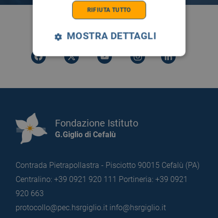
RIFIUTA TUTTO
SEGUICI SU
MOSTRA DETTAGLI
Fondazione Istituto
G.Giglio di Cefalù
Contrada Pietrapollastra - Pisciotto 90015 Cefalù (PA)
Centralino: +39 0921 920 111
Portineria: +39 0921
920 663
protocollo@pec.hsrgiglio.it
info@hsrgiglio.it