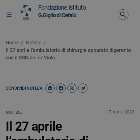
Vai ai contenuti
Fondazione Istituto
Vai al menu di navigazione
G.Giglio di Cefalù
Attiva / disattiva la navigazione
Vai al footer
Home
/
Notizie
/
Il 27 aprile l’ambulatorio di chirurgia apparato digerente
con il SSN del dr Viola
CONDIVIDI NOTIZIA
17 Aprile 2023
NOTIZIE
Il 27 aprile