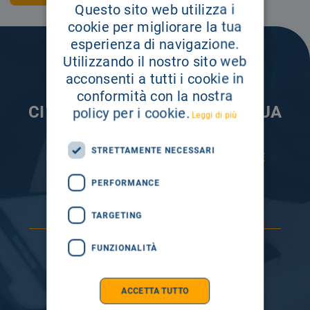
Questo sito web utilizza i
cookie per migliorare la tua
esperienza di navigazione.
Utilizzando il nostro sito web
acconsenti a tutti i cookie in
conformità con la nostra
CI PRENDIAMO CURA DELLA TUA
policy per i cookie.
Leggi di più
INFORMAZIONE
STRETTAMENTE NECESSARI
ISCRIVITI AI NOSTRI CANALI PER RESTARE
SEMPRE AGGIORNATO
PERFORMANCE
TARGETING
FUNZIONALITÀ
ACCETTA TUTTO