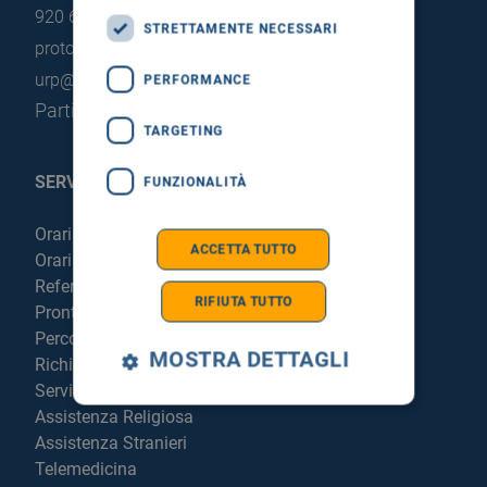
920 663
STRETTAMENTE NECESSARI
protocollo@pec.hsrgiglio.it
info@hsrgiglio.it
urp@hsrgiglio.it
PERFORMANCE
Partita IVA: 05205490823
TARGETING
SERVIZI AL PAZIENTE
FUNZIONALITÀ
Orari sportelli
ACCETTA TUTTO
Orari visite
Referti online
RIFIUTA TUTTO
Pronto Soccorso
Percorso chirurgico live
MOSTRA DETTAGLI
Richiedi la cartella clinica
Servizi per degenti e visitatori
Assistenza Religiosa
Assistenza Stranieri
Telemedicina