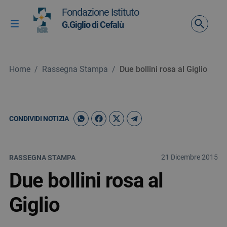
Vai ai contenuti
Fondazione Istituto
Vai al menu di navigazione
G.Giglio di Cefalù
Attiva / disattiva la navigazione
Vai al footer
Home
/
Rassegna Stampa
/
Due bollini rosa al Giglio
CONDIVIDI NOTIZIA
21 Dicembre 2015
RASSEGNA STAMPA
Due bollini rosa al
Giglio