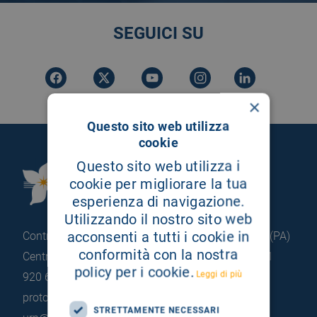
SEGUICI SU
×
Questo sito web utilizza
cookie
Questo sito web utilizza i
Fondazione Istituto
cookie per migliorare la tua
G.Giglio di Cefalù
esperienza di navigazione.
Utilizzando il nostro sito web
acconsenti a tutti i cookie in
Contrada Pietrapollastra - Pisciotto 90015 Cefalù (PA)
conformità con la nostra
Centralino: +39 0921 920 111
Portineria: +39 0921
policy per i cookie.
Leggi di più
920 663
protocollo@pec.hsrgiglio.it
info@hsrgiglio.it
STRETTAMENTE NECESSARI