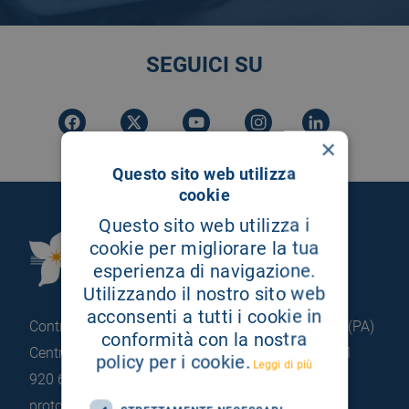
SEGUICI SU
×
Questo sito web utilizza
cookie
Questo sito web utilizza i
Fondazione Istituto
cookie per migliorare la tua
esperienza di navigazione.
G.Giglio di Cefalù
Utilizzando il nostro sito web
acconsenti a tutti i cookie in
Contrada Pietrapollastra - Pisciotto 90015 Cefalù (PA)
conformità con la nostra
Centralino: +39 0921 920 111
Portineria: +39 0921
policy per i cookie.
Leggi di più
920 663
protocollo@pec.hsrgiglio.it
info@hsrgiglio.it