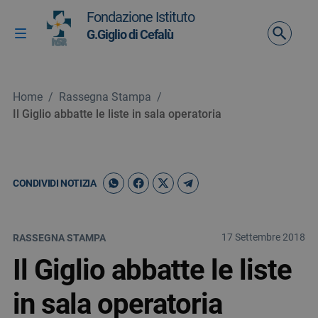
Vai ai contenuti
Fondazione Istituto
Vai al menu di navigazione
G.Giglio di Cefalù
Attiva / disattiva la navigazione
Vai al footer
Home
/
Rassegna Stampa
/
Il Giglio abbatte le liste in sala operatoria
CONDIVIDI NOTIZIA
17 Settembre 2018
RASSEGNA STAMPA
Il Giglio abbatte le liste
in sala operatoria