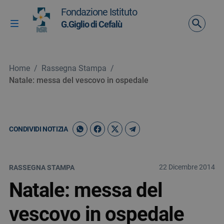
Vai ai contenuti
Fondazione Istituto
Vai al menu di navigazione
G.Giglio di Cefalù
Attiva / disattiva la navigazione
Vai al footer
Home
/
Rassegna Stampa
/
Natale: messa del vescovo in ospedale
CONDIVIDI NOTIZIA
22 Dicembre 2014
RASSEGNA STAMPA
Natale: messa del
vescovo in ospedale