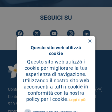
SEGUICI SU
×
Questo sito web utilizza
cookie
Questo sito web utilizza i
Fondazione Istituto
cookie per migliorare la tua
esperienza di navigazione.
G.Giglio di Cefalù
Utilizzando il nostro sito web
acconsenti a tutti i cookie in
Contrada Pietrapollastra - Pisciotto 90015 Cefalù (PA)
conformità con la nostra
Centralino: +39 0921 920 111
Portineria: +39 0921
policy per i cookie.
Leggi di più
920 663
protocollo@pec.hsrgiglio.it
info@hsrgiglio.it