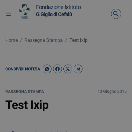
Vai ai contenuti
Fondazione Istituto
Vai al menu di navigazione
G.Giglio di Cefalù
Attiva / disattiva la navigazione
Vai al footer
Home
/
Rassegna Stampa
/
Test Ixip
CONDIVIDI NOTIZIA
13 Giugno 2018
RASSEGNA STAMPA
Test Ixip