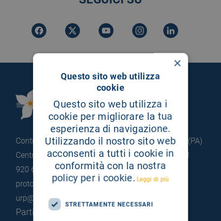
×
Questo sito web utilizza
cookie
Fondazione Istituto
Questo sito web utilizza i
G.Giglio di Cefalù
cookie per migliorare la tua
esperienza di navigazione.
Utilizzando il nostro sito web
Contrada Pietrapollastra - Pisciotto 90015 Cefalù (PA)
acconsenti a tutti i cookie in
Centralino: +39 0921 920 111
Portineria: +39 0921
conformità con la nostra
920 663
policy per i cookie.
Leggi di più
protocollo@pec.hsrgiglio.it
info@hsrgiglio.it
urp@hsrgiglio.it
STRETTAMENTE NECESSARI
Partita IVA: 05205490823