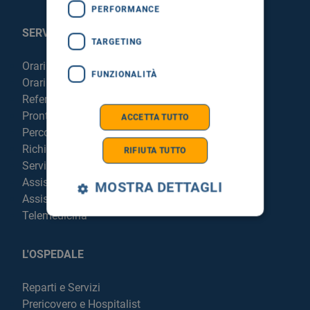
PERFORMANCE
SERVIZI AL PAZIENTE
TARGETING
Orari sportelli
FUNZIONALITÀ
Orari visite
Referti online
Pronto Soccorso
ACCETTA TUTTO
Percorso chirurgico live
Richiedi la cartella clinica
RIFIUTA TUTTO
Servizi per degenti e visitatori
Assistenza Religiosa
MOSTRA DETTAGLI
Assistenza Stranieri
Telemedicina
L'OSPEDALE
Reparti e Servizi
Prericovero e Hospitalist