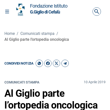
Vai ai contenuti
Fondazione Istituto
Vai al menu di navigazione
G.Giglio di Cefalù
Attiva / disattiva la navigazione
Vai al footer
Home
/
Comunicati stampa
/
Al Giglio parte l’ortopedia oncologica
CONDIVIDI NOTIZIA
10 Aprile 2019
COMUNICATI STAMPA
Al Giglio parte
l’ortopedia oncologica