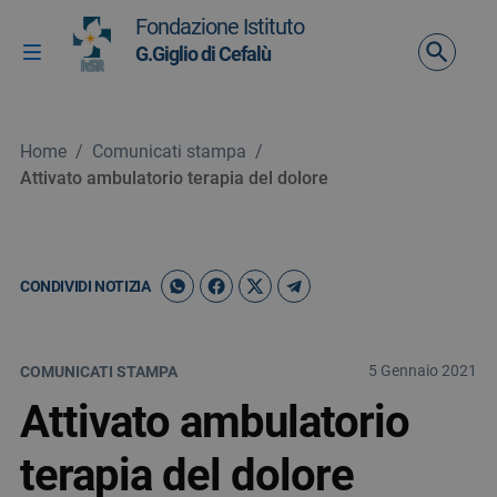
Vai ai contenuti
Fondazione Istituto
Vai al menu di navigazione
G.Giglio di Cefalù
Attiva / disattiva la navigazione
Vai al footer
Home
/
Comunicati stampa
/
Attivato ambulatorio terapia del dolore
CONDIVIDI NOTIZIA
5 Gennaio 2021
COMUNICATI STAMPA
Attivato ambulatorio
terapia del dolore