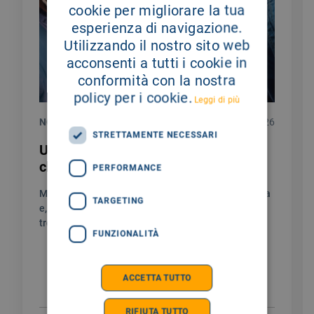
cookie per migliorare la tua
esperienza di navigazione.
Utilizzando il nostro sito web
acconsenti a tutti i cookie in
conformità con la nostra
policy per i cookie.
Leggi di più
NOTIZIE
28/07/2026
STRETTAMENTE NECESSARI
Un testimoniaza di gratitudine per la
chirurgia endocrina del Giglio
PERFORMANCE
Mi chiamo Sylwia sono stata colpita da una malattia
TARGETING
e, in questo percorso umanamente non facile, ho
trovato un’assistenza unica.
FUNZIONALITÀ
ACCETTA TUTTO
RIFIUTA TUTTO