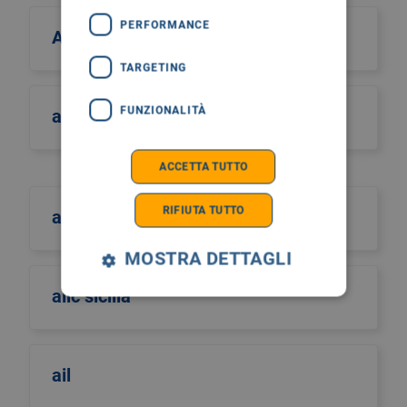
PERFORMANCE
Ahmed Rumon Siddique
TARGETING
FUNZIONALITÀ
aids
ACCETTA TUTTO
RIFIUTA TUTTO
aifa
MOSTRA DETTAGLI
aiic sicilia
ail