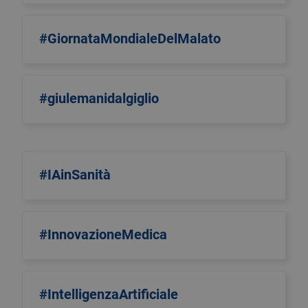
#GiornataMondialeDelMalato
#giulemanidalgiglio
#IAinSanità
#InnovazioneMedica
#IntelligenzaArtificiale