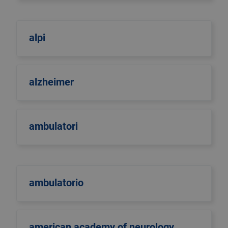
alpi
alzheimer
ambulatori
ambulatorio
american academy of neurology