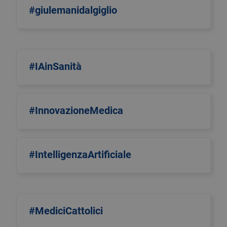
#giulemanidalgiglio
#IAinSanità
#InnovazioneMedica
#IntelligenzaArtificiale
#MediciCattolici