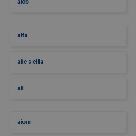
aids
aifa
aiic sicilia
ail
aiom