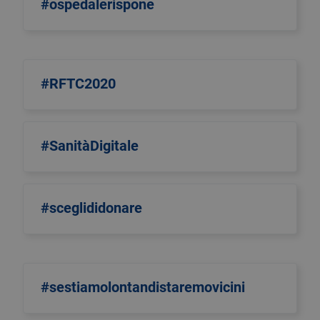
#ospedalerispone
#RFTC2020
#SanitàDigitale
#sceglididonare
#sestiamolontandistaremovicini