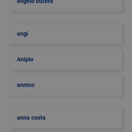
angelo butera
angi
Anipio
anmco
anna costa