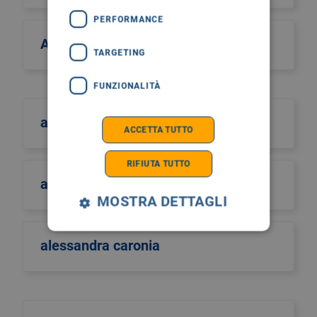
PERFORMANCE
Alcos Zahar
TARGETING
FUNZIONALITÀ
aldo scarpa
ACCETTA TUTTO
RIFIUTA TUTTO
aldo sinigaglia
MOSTRA DETTAGLI
alessandra caronia