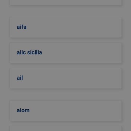
aifa
aiic sicilia
ail
aiom