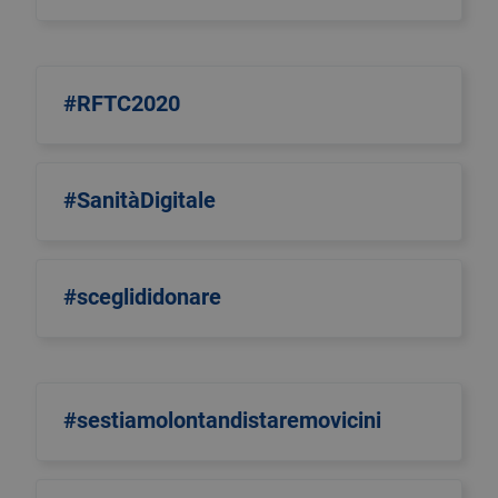
#RFTC2020
#SanitàDigitale
#sceglididonare
#sestiamolontandistaremovicini