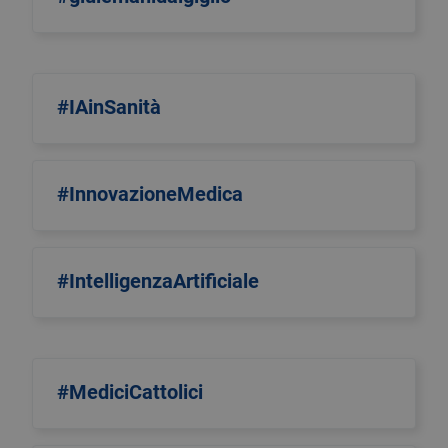
#IAinSanità
#InnovazioneMedica
#IntelligenzaArtificiale
#MediciCattolici