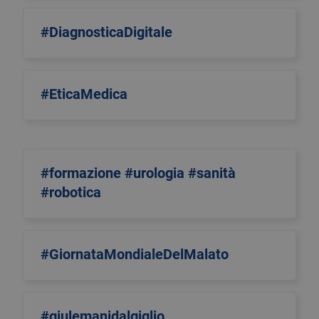
#DiagnosticaDigitale
#EticaMedica
#formazione #urologia #sanità
#robotica
#GiornataMondialeDelMalato
#giulemanidalgiglio