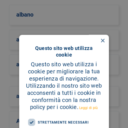
albano
×
albero della vita
Questo sito web utilizza
cookie
Questo sito web utilizza i
alberto castiglione
cookie per migliorare la tua
esperienza di navigazione.
Utilizzando il nostro sito web
acconsenti a tutti i cookie in
alberto culotta
conformità con la nostra
policy per i cookie.
Leggi di più
Alberto Maria Romano
STRETTAMENTE NECESSARI