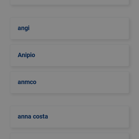
angi
Anipio
anmco
anna costa