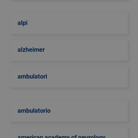
alpi
alzheimer
ambulatori
ambulatorio
american academy of neurology