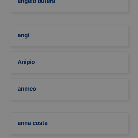
angelo butera
angi
Anipio
anmco
anna costa