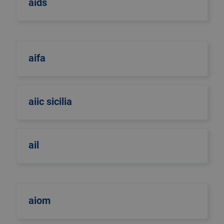
aids
aifa
aiic sicilia
ail
aiom