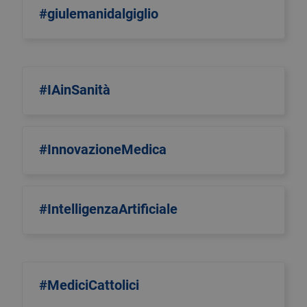
#giulemanidalgiglio
#IAinSanità
#InnovazioneMedica
#IntelligenzaArtificiale
#MediciCattolici