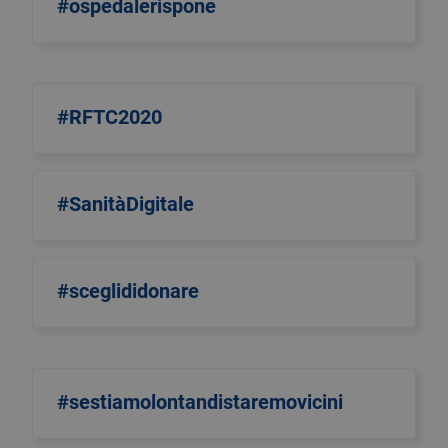
#ospedalerispone
#RFTC2020
#SanitàDigitale
#sceglididonare
#sestiamolontandistaremovicini