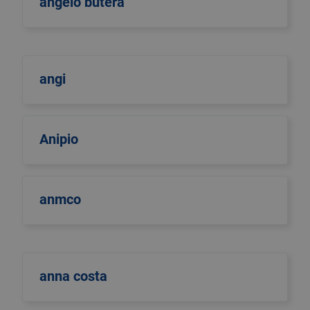
angelo butera
angi
Anipio
anmco
anna costa