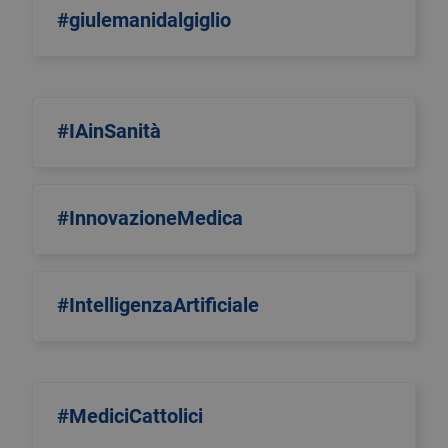
#giulemanidalgiglio
#IAinSanità
#InnovazioneMedica
#IntelligenzaArtificiale
#MediciCattolici