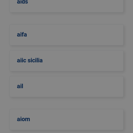
aids
aifa
aiic sicilia
ail
aiom