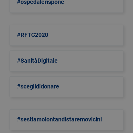
#ospedalerispone
#RFTC2020
#SanitàDigitale
#sceglididonare
#sestiamolontandistaremovicini