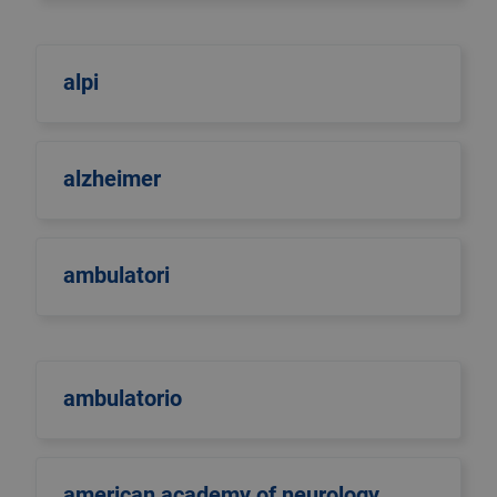
alpi
alzheimer
ambulatori
ambulatorio
american academy of neurology