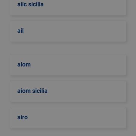
aiic sicilia
ail
aiom
aiom sicilia
airo