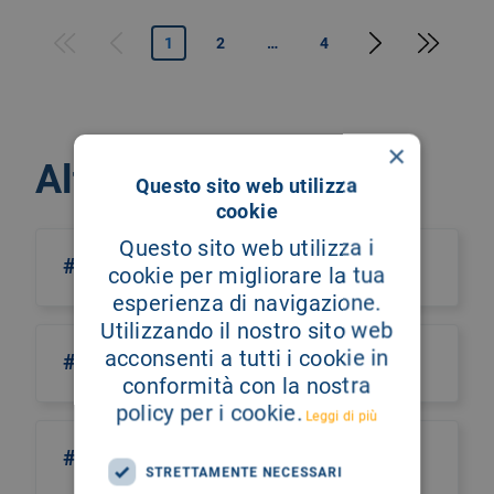
Pagina successiva
Last page
1
2
…
4
First page
Pagina precedente
×
Altri argomenti
Questo sito web utilizza
cookie
Questo sito web utilizza i
#abbimobisognodite
cookie per migliorare la tua
esperienza di navigazione.
Utilizzando il nostro sito web
acconsenti a tutti i cookie in
#DiagnosticaDigitale
conformità con la nostra
policy per i cookie.
Leggi di più
#EticaMedica
STRETTAMENTE NECESSARI