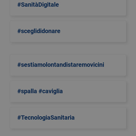
#SanitàDigitale
#sceglididonare
#sestiamolontandistaremovicini
#spalla #caviglia
#TecnologiaSanitaria