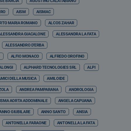
SE BARCIA
AGOSTINO CALATABIANO
IRO
AISM
AISMAC
RTO MARIA ROMANO
ALCOS ZAHAR
ALESSANDRA GIACALONE
ALESSANDRA LA FATA
ALESSANDRO D'ERBA
I
ALFIO MONACO
ALFREDO OROFINO
ALONGI
ALPHARD TECNOLOGIES SRL
ALPI
AMICI DELLA MUSICA
AMILOIDE
ZOLA
ANDREA PAMPARANA
ANDROLOGIA
ISMA AORTA ADDOMINALE
ANGELA CAPUANA
ANNO GIUBILARE
ANNO SANTO
ANSIA
ANTONELLA FARAONE
ANTONELLA LA FATA