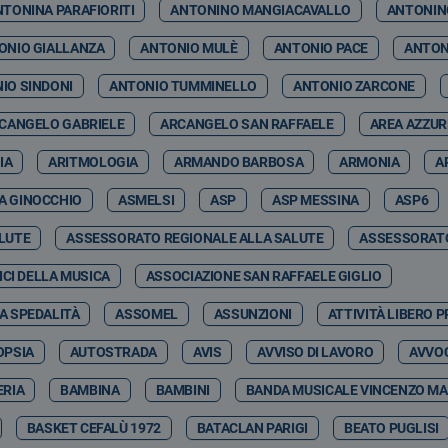
NTONINA PARAFIORITI
ANTONINO MANGIACAVALLO
ANTONIN
ONIO GIALLANZA
ANTONIO MULÈ
ANTONIO PACE
ANTON
IO SINDONI
ANTONIO TUMMINELLO
ANTONIO ZARCONE
CANGELO GABRIELE
ARCANGELO SAN RAFFAELE
AREA AZZU
IA
ARITMOLOGIA
ARMANDO BARBOSA
ARMONIA
A
A GINOCCHIO
ASMELSI
ASP
ASP MESSINA
ASP6
LUTE
ASSESSORATO REGIONALE ALLA SALUTE
ASSESSORATO
CI DELLA MUSICA
ASSOCIAZIONE SAN RAFFAELE GIGLIO
A SPEDALITÀ
ASSOMEL
ASSUNZIONI
ATTIVITÀ LIBERO 
OPSIA
AUTOSTRADA
AVIS
AVVISO DI LAVORO
AVVOC
RIA
BAMBINA
BAMBINI
BANDA MUSICALE VINCENZO MA
BASKET CEFALÙ 1972
BATACLAN PARIGI
BEATO PUGLISI