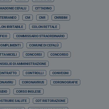
 MADONIE CEFALU
CITTADINO
ITERRANEO
CM
CNR
CNRIBIM
LON IRRITABILE
COLON RETTALE
FICO
COMMISSARIO STRAORDINARIO
COMPLIMENTI
COMUNE DI CEFALÙ
TTA MICELI
CONCORSI
CONCORSO
NSIGLIO DI AMMINISTRAZIONE
ONTRATTO
CONTROLLI
CONVEGNI
ONAVIRU
CORONAVIRUS
CORONOGRAFIE
TUDIO
CORSO INGLESE
OSTRUIRE SALUTE
COT RISTORAZIONE