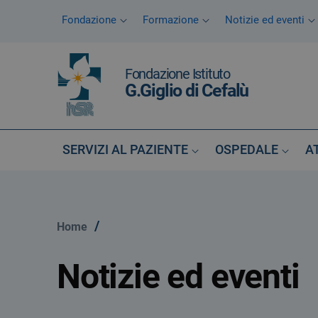
Vai ai contenuti
Fondazione
Formazione
Notizie ed eventi
Vai al menu di navigazione
Vai al footer
Fondazione Istituto
G.Giglio di Cefalù
SERVIZI AL PAZIENTE
OSPEDALE
A
/
Home
Notizie ed eventi