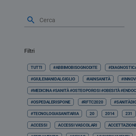
Filtri
TUTTI
#ABBIMOBISOGNODITE
#DIAGNOSTIC
#GIULEMANIDALGIGLIO
#IAINSANITÀ
#INNOV
#MEDICINA #SANITÀ #OSTEOPOROSI #OBESITÀ #ENDOC
#OSPEDALERISPONE
#RFTC2020
#SANITÀDI
#TECNOLOGIASANITARIA
20
2014
231
ACCESSI
ACCESSI VASCOLARI
ACCETTAZION