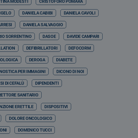
STINA MODESTI
CRISTOFORO POMARA
NGELO
DANIELA CABIBI
DANIELA CAVOLI
ARRESI
DANIELA SALVAGGIO
RIO SORRENTINO
DASOE
DAVIDE CAMPARI
LLATION
DEFIBRILLATORI
DEFOCORM
COLOGICA
DEROGA
DIABETE
NOSTICA PER IMMAGINI
DICONO DI NOI
SI DI CEFALÙ
DIPENDENTI
RETTORE SANITARIO
NZIONE ERETTILE
DISPOSITIVI
DOLORE ONCOLOGICO
ONI
DOMENICO TUCCI