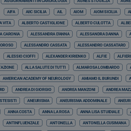
AGGIORNAMENTI IN CARDIOLOGIA
AGNES STOGICZA
AGNE
AIFA
AIIC SICILIA
AIL
AIOM
AIOM SICILIA
A
A VITA
ALBERTO CASTIGLIONE
ALBERTO CULOTTA
ALBE
A CARONIA
ALESSANDRA D'ANNA
ALESSANDRA DANNA
MOROSO
ALESSANDRO CASSATA
ALESSANDRO CASSATARO
ALESSIO CIOFFI
ALEXANDER KIRIENKO
ALFIE
ALFIER
TAZIONE
ALLA SALUTE DI TUTTI
ALMAROSA LOMBARDO
AMERICAN ACADEMY OF NEUROLOGY
AMIAMO IL BURUNDI
ARD
ANDREA DI GIORGIO
ANDREA MANZONI
ANDREA MAZ
STESISTI
ANEURISMA
ANEURISMA ADDOMINALE
ANEUR
ANNA COSTA
ANNA LA ROSA
ANNA LISA STUIDIALE
ANTINFLUENZALE
ANTONELLA
ANTONELLA CUSIMANA