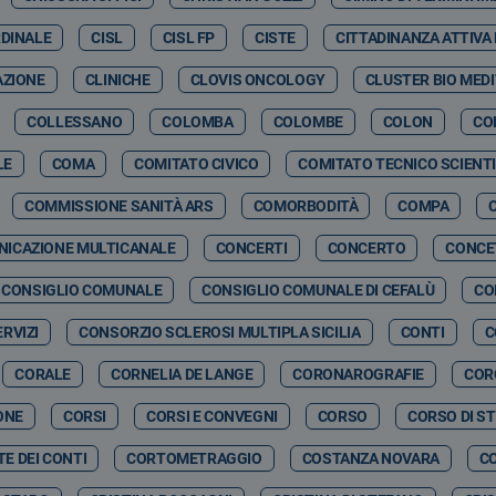
RDINALE
CISL
CISL FP
CISTE
CITTADINANZA ATTIVA
AZIONE
CLINICHE
CLOVIS ONCOLOGY
CLUSTER BIO MED
COLLESSANO
COLOMBA
COLOMBE
COLON
CO
LE
COMA
COMITATO CIVICO
COMITATO TECNICO SCIENTI
COMMISSIONE SANITÀ ARS
COMORBODITÀ
COMPA
ICAZIONE MULTICANALE
CONCERTI
CONCERTO
CONCE
CONSIGLIO COMUNALE
CONSIGLIO COMUNALE DI CEFALÙ
CO
RVIZI
CONSORZIO SCLEROSI MULTIPLA SICILIA
CONTI
C
CORALE
CORNELIA DE LANGE
CORONAROGRAFIE
COR
ONE
CORSI
CORSI E CONVEGNI
CORSO
CORSO DI S
E DEI CONTI
CORTOMETRAGGIO
COSTANZA NOVARA
C