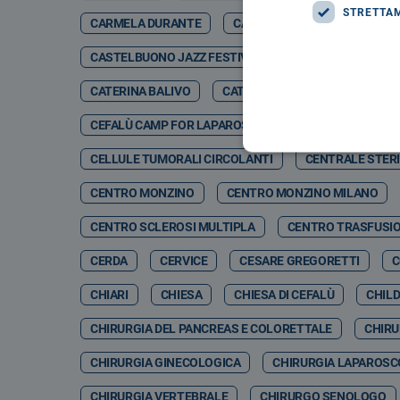
STRETTA
CARMELA DURANTE
CARMELO DI GIORGIO
CA
CASTELBUONO JAZZ FESTIVAL
CASTELBUONO JA
CATERINA BALIVO
CATETERE TETRAPOLARE
CEFALÙ CAMP FOR LAPAROSCOPIC & ROBOTIC SURGERY 
CELLULE TUMORALI CIRCOLANTI
CENTRALE STERI
CENTRO MONZINO
CENTRO MONZINO MILANO
CENTRO SCLEROSI MULTIPLA
CENTRO TRASFUSI
CERDA
CERVICE
CESARE GREGORETTI
C
CHIARI
CHIESA
CHIESA DI CEFALÙ
CHIL
CHIRURGIA DEL PANCREAS E COLORETTALE
CHIRU
CHIRURGIA GINECOLOGICA
CHIRURGIA LAPAROSC
CHIRURGIA VERTEBRALE
CHIRURGO SENOLOGO