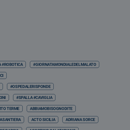
À #ROBOTICA
#GIORNATAMONDIALEDELMALATO
CI
#OSPEDALERISPONDE
INI
#SPALLA #CAVIGLIA
NTO TERME
ABBIAMOBISOGNODITE
ASANTIERA
ACTO SICILIA
ADRIANA SORCE