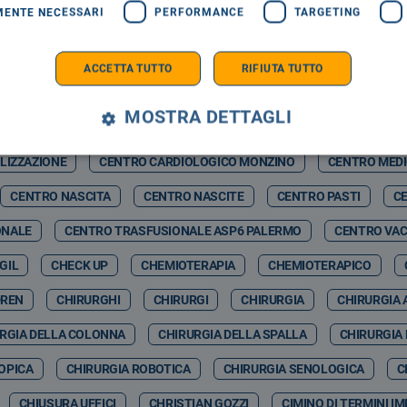
MENTE NECESSARI
PERFORMANCE
TARGETING
RMELO NICOLOSI
CASAGIT SALUTE
CASERMA BOTTA
C
ZZ WINTER
CASTELBUONO SCIENZA
CASTELBUONO WINTER F
ACCETTA TUTTO
RIFIUTA TUTTO
CATIA VITRANO
CAV
CAV PAVIA
CAVIGLIA
CDA
MOSTRA DETTAGLI
& ARTIFCIAL INTELLIGENCE
CEFALÙ ENERGIA SPA
CEFALUÙ
LIZZAZIONE
CENTRO CARDIOLOGICO MONZINO
CENTRO MED
CENTRO NASCITA
CENTRO NASCITE
CENTRO PASTI
CE
ONALE
CENTRO TRASFUSIONALE ASP6 PALERMO
CENTRO VAC
GIL
CHECK UP
CHEMIOTERAPIA
CHEMIOTERAPICO
DREN
CHIRURGHI
CHIRURGI
CHIRURGIA
CHIRURGIA 
RGIA DELLA COLONNA
CHIRURGIA DELLA SPALLA
CHIRURGIA
OPICA
CHIRURGIA ROBOTICA
CHIRURGIA SENOLOGICA
C
CHIUSURA UFFICI
CHRISTIAN GOZZI
CIMINO DI TERMINI I