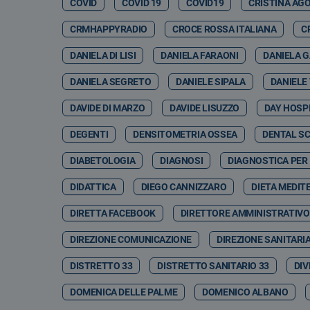
COVID
COVID 19
COVID19
CRISTINA AG
CRMHAPPYRADIO
CROCE ROSSA ITALIANA
C
DANIELA DI LISI
DANIELA FARAONI
DANIELA 
DANIELA SEGRETO
DANIELE SIPALA
DANIELE
DAVIDE DI MARZO
DAVIDE LISUZZO
DAY HOSP
DEGENTI
DENSITOMETRIA OSSEA
DENTAL S
DIABETOLOGIA
DIAGNOSI
DIAGNOSTICA PER
DIDATTICA
DIEGO CANNIZZARO
DIETA MEDIT
DIRETTA FACEBOOK
DIRETTORE AMMINISTRATIVO
DIREZIONE COMUNICAZIONE
DIREZIONE SANITARI
DISTRETTO 33
DISTRETTO SANITARIO 33
DIV
DOMENICA DELLE PALME
DOMENICO ALBANO