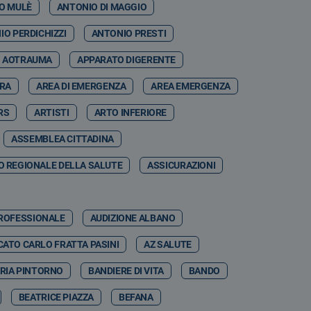
O MULÈ
ANTONIO DI MAGGIO
IO PERDICHIZZI
ANTONIO PRESTI
AOTRAUMA
APPARATO DIGERENTE
RRA
AREA DI EMERGENZA
AREA EMERGENZA
RS
ARTISTI
ARTO INFERIORE
ASSEMBLEA CITTADINA
 REGIONALE DELLA SALUTE
ASSICURAZIONI
PROFESSIONALE
AUDIZIONE ALBANO
ATO CARLO FRATTA PASINI
AZ SALUTE
RIA PINTORNO
BANDIERE DI VITA
BANDO
BEATRICE PIAZZA
BEFANA