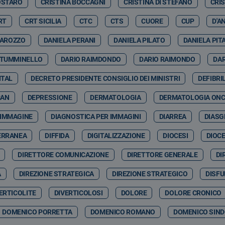
OSTARO
CRISTINA BOCCAGNI
CRISTINA DI STEFANO
CRI
RT
CRT SICILIA
CTC
CTS
CUORE
CUP
D'A
GAROZZO
DANIELA PERANI
DANIELA PILATO
DANIELA PIT
 TUMMINELLO
DARIO RAIMDONDO
DARIO RAIMONDO
DA
ITAL
DECRETO PRESIDENTE CONSIGLIO DEI MINISTRI
DEFIBRI
CAN
DEPRESSIONE
DERMATOLOGIA
DERMATOLOGIA ON
 IMMAGINE
DIAGNOSTICA PER IMMAGINI
DIARREA
DIASG
ERRANEA
DIFFIDA
DIGITALIZZAZIONE
DIOCESI
DIOCE
DIRETTORE COMUNICAZIONE
DIRETTORE GENERALE
DI
A
DIREZIONE STRATEGICA
DIREZIONE STRATEGICO
DISFU
ERTICOLITE
DIVERTICOLOSI
DOLORE
DOLORE CRONICO
DOMENICO PORRETTA
DOMENICO ROMANO
DOMENICO SIND