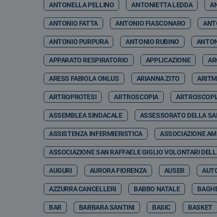
ANTONELLA PELLINO
ANTONIETTA LEDDA
A
ANTONIO FATTA
ANTONIO FIASCONARO
ANT
ANTONIO PURPURA
ANTONIO RUBINO
ANTON
APPARATO RESPIRATORIO
APPLICAZIONE
AR
ARESS FABIOLA ONLUS
ARIANNA ZITO
ARITM
ARTROPROTESI
ARTROSCOPIA
ARTROSCOPI
ASSEMBLEA SINDACALE
ASSESSORATO DELLA SA
ASSISTENZA INFERMIERISTICA
ASSOCIAZIONE AMI
ASSOCIAZIONE SAN RAFFAELE GIGLIO VOLONTARI DELL
AUGURI
AURORA FIORENZA
AUSER
AUT
AZZURRA CANCELLERI
BABBO NATALE
BAGHE
BAR
BARBARA SANTINI
BASIC
BASKET