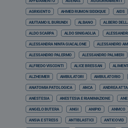
AFFIDAMENTO
AGENAS
AGGIORNAMENTI
AGRIGENTO
AHMED RUMON SIDDIQUE
AIDS
AIUTIAMO IL BURUNDI
ALBANO
ALBERO DELL
ALDO SCARPA
ALDO SINIGAGLIA
ALESSANDR
ALESSANDRA NINFA GIACALONE
ALESSANDRO A
ALESSANDRO PALERMO
ALESSANDRO PALMIERI
ALFREDO VISCONTI
ALICE BRESSAN
ALIMEN
ALZHEIMER
AMBULATORI
AMBULATORIO
ANATOMIA PATOLOGICA
ANCA
ANDREA ATT
ANESTESIA
ANESTESIA E RIANIMAZIONE
ANE
ANGELO BUTERA
ANGI
ANIPIO
ANMCO
ANSIA E STRESS
ANTIBLASTICI
ANTICOVID