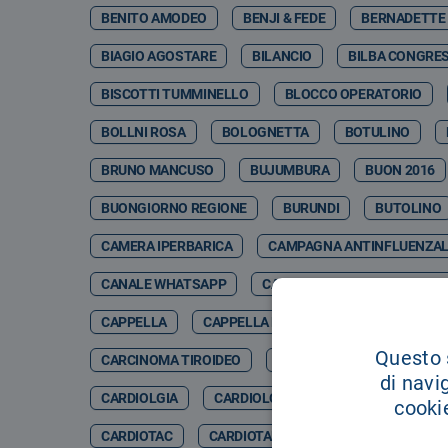
BENITO AMODEO
BENJI & FEDE
BERNADETTE
BIAGIO AGOSTARE
BILANCIO
BILBA CONGRES
BISCOTTI TUMMINELLO
BLOCCO OPERATORIO
BOLLNI ROSA
BOLOGNETTA
BOTULINO
BRUNO MANCUSO
BUJUMBURA
BUON 2016
BUONGIORNO REGIONE
BURUNDI
BUTOLINO
CAMERA IPERBARICA
CAMPAGNA ANTINFLUENZA
CANALE WHATSAPP
CANCER GENETIC CENTER CO
CAPPELLA
CAPPELLA DELL'OSPEDALE
CAPPE
Questo s
CARCINOMA TIROIDEO
CARCINOSI PERITONEALE
di navi
CARDIOLGIA
CARDIOLOGCIA
CARDIOLOGI
cookie
CARDIOTAC
CARDIOTARACICA
CARDIOTC