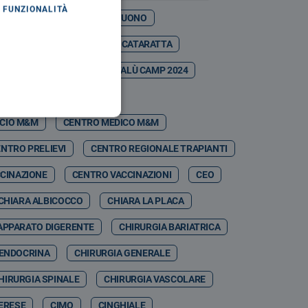
FUNZIONALITÀ
ASO MARTINA
CASTELBUONO
ESTIVAL
CATANIA
CATARATTA
CDSA
CEFALÙ
CEFALÙ CAMP 2024
CEFPAS
CEI
ICIO M&M
CENTRO MEDICO M&M
NTRO PRELIEVI
CENTRO REGIONALE TRAPIANTI
CINAZIONE
CENTRO VACCINAZIONI
CEO
CHIARA ALBICOCCO
CHIARA LA PLACA
APPARATO DIGERENTE
CHIRURGIA BARIATRICA
 ENDOCRINA
CHIRURGIA GENERALE
HIRURGIA SPINALE
CHIRURGIA VASCOLARE
MERESE
CIMO
CINGHIALE