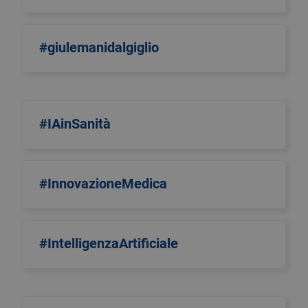
#giulemanidalgiglio
#IAinSanità
#InnovazioneMedica
#IntelligenzaArtificiale