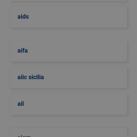
aids
aifa
aiic sicilia
ail