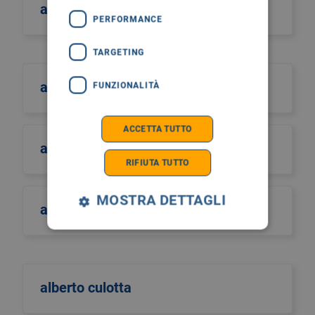
aiutiamo il burundi
PERFORMANCE
TARGETING
albano
FUNZIONALITÀ
ACCETTA TUTTO
albero della vita
RIFIUTA TUTTO
MOSTRA DETTAGLI
alberto castiglione
alberto culotta