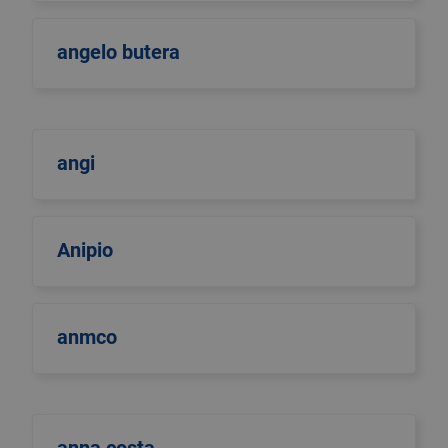
angelo butera
angi
Anipio
anmco