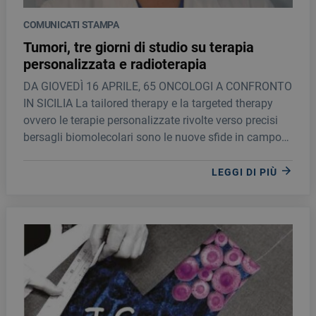
COMUNICATI STAMPA
Tumori, tre giorni di studio su terapia
personalizzata e radioterapia
DA GIOVEDÌ 16 APRILE, 65 ONCOLOGI A CONFRONTO
IN SICILIA La tailored therapy e la targeted therapy
ovvero le terapie personalizzate rivolte verso precisi
bersagli biomolecolari sono le nuove sfide in campo
oncologico di cui si parlerà, nelle tre giornate di studio,
in programma in Sicilia da giovedì 16 aprile a sabato
LEGGI DI PIÙ
18 nel centro congressi Domina Coral Bay Zagarella
di Santa Flavia (PA).