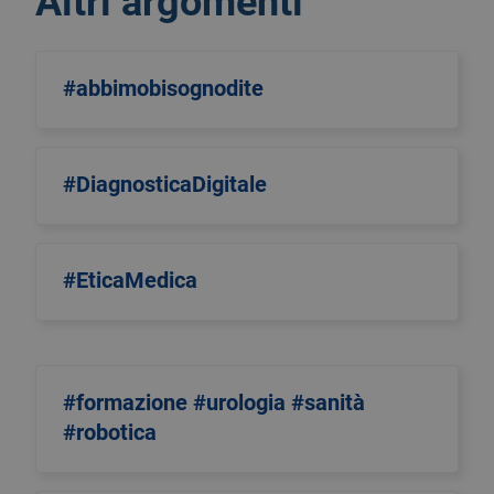
Altri argomenti
#abbimobisognodite
#DiagnosticaDigitale
#EticaMedica
#formazione #urologia #sanità
#robotica