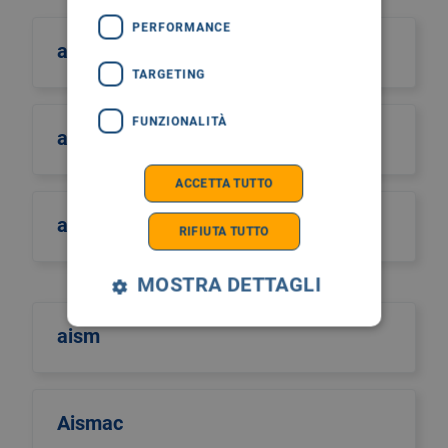
PERFORMANCE
aiom
TARGETING
FUNZIONALITÀ
aiom sicilia
ACCETTA TUTTO
airo
RIFIUTA TUTTO
MOSTRA DETTAGLI
aism
Aismac