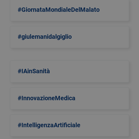
#GiornataMondialeDelMalato
#giulemanidalgiglio
#IAinSanità
#InnovazioneMedica
#IntelligenzaArtificiale