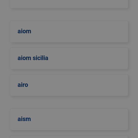
aiom
aiom sicilia
airo
aism