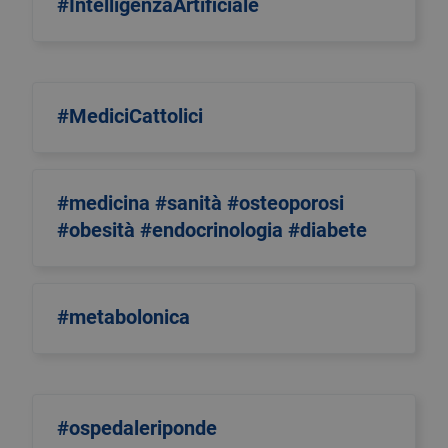
#IntelligenzaArtificiale
#MediciCattolici
#medicina #sanità #osteoporosi
#obesità #endocrinologia #diabete
#metabolonica
#ospedaleriponde