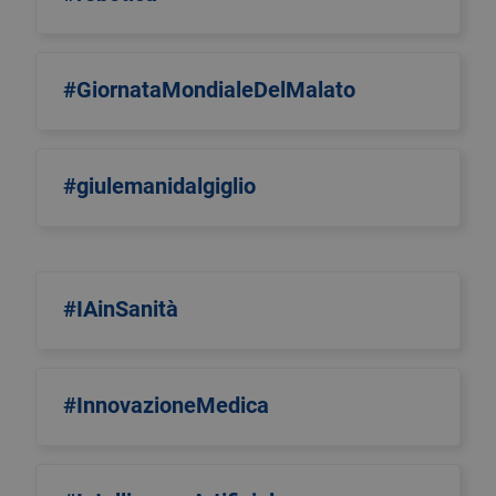
#GiornataMondialeDelMalato
#giulemanidalgiglio
#IAinSanità
#InnovazioneMedica