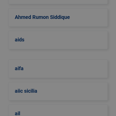
Ahmed Rumon Siddique
aids
aifa
aiic sicilia
ail