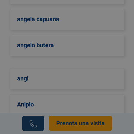
angela capuana
angelo butera
angi
Anipio
Prenota una visita
anmco