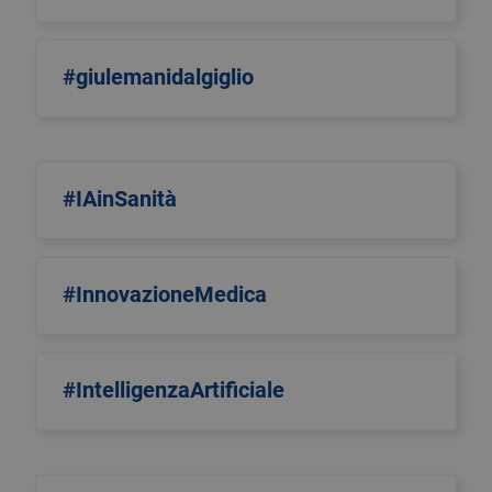
#giulemanidalgiglio
#IAinSanità
#InnovazioneMedica
#IntelligenzaArtificiale