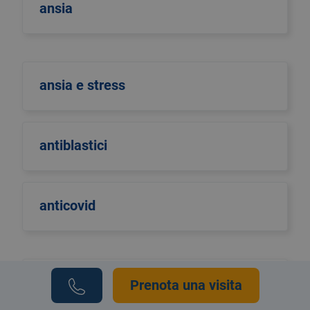
ansia
ansia e stress
antiblastici
anticovid
antinfluenzale
Prenota una visita