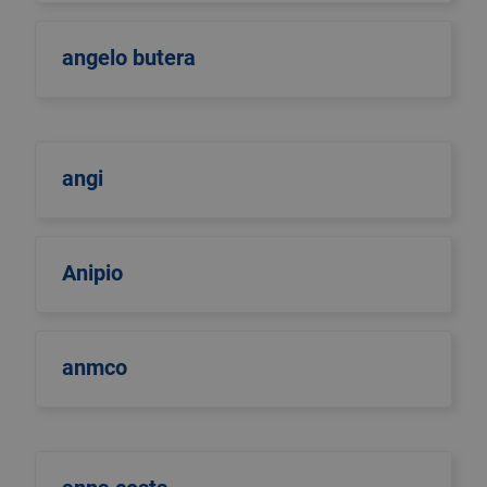
angelo butera
angi
Anipio
anmco