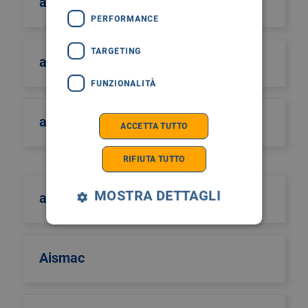
aiom
PERFORMANCE
TARGETING
aiom sicilia
FUNZIONALITÀ
airo
ACCETTA TUTTO
RIFIUTA TUTTO
MOSTRA DETTAGLI
aism
Aismac