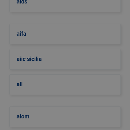
aids
aifa
aiic sicilia
ail
aiom