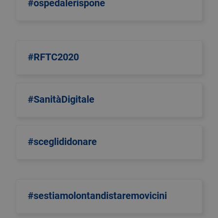
#ospedalerispone
#RFTC2020
#SanitàDigitale
#sceglididonare
#sestiamolontandistaremovicini