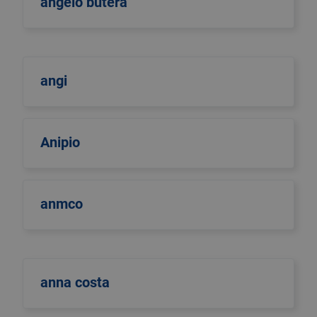
angelo butera
angi
Anipio
anmco
anna costa