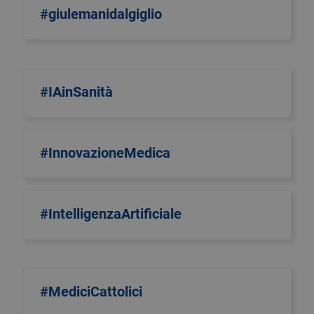
#giulemanidalgiglio
#IAinSanità
#InnovazioneMedica
#IntelligenzaArtificiale
#MediciCattolici