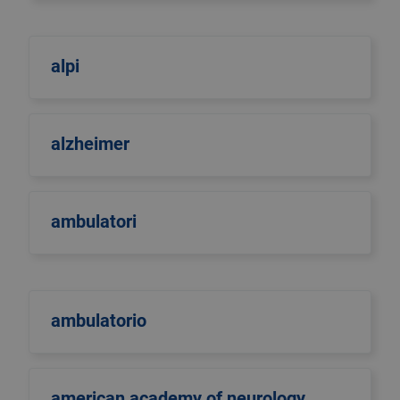
alpi
alzheimer
ambulatori
ambulatorio
american academy of neurology