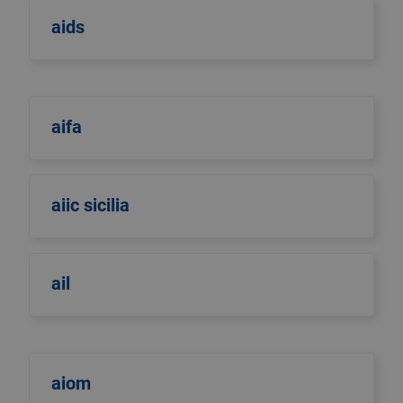
aids
aifa
aiic sicilia
ail
aiom