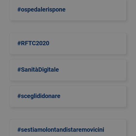
#ospedalerispone
#RFTC2020
#SanitàDigitale
#sceglididonare
#sestiamolontandistaremovicini