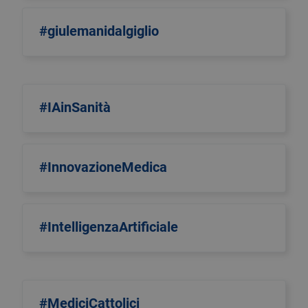
#giulemanidalgiglio
#IAinSanità
#InnovazioneMedica
#IntelligenzaArtificiale
#MediciCattolici