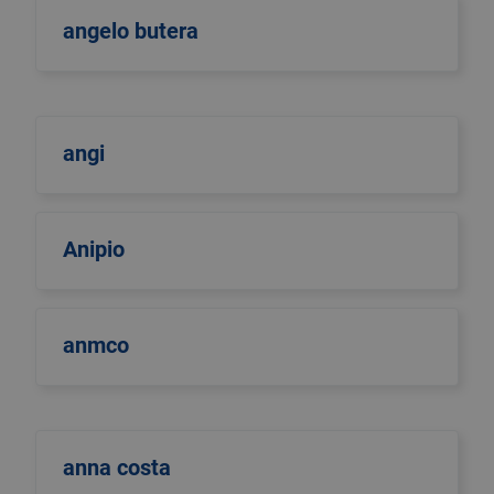
angelo butera
angi
Anipio
anmco
anna costa