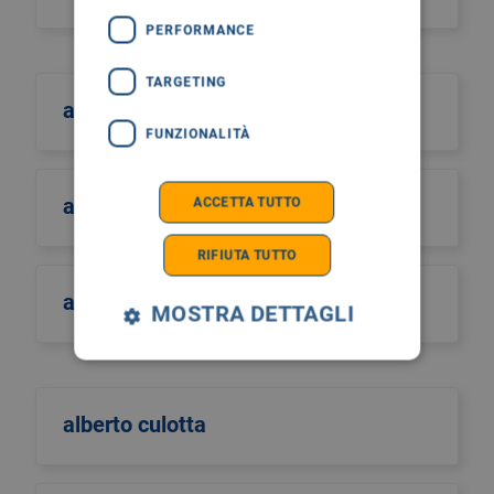
PERFORMANCE
TARGETING
albano
FUNZIONALITÀ
albero della vita
ACCETTA TUTTO
RIFIUTA TUTTO
alberto castiglione
MOSTRA DETTAGLI
alberto culotta