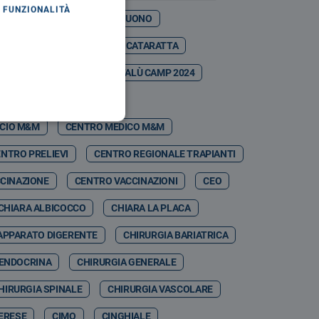
FUNZIONALITÀ
ASO MARTINA
CASTELBUONO
ESTIVAL
CATANIA
CATARATTA
CDSA
CEFALÙ
CEFALÙ CAMP 2024
CEFPAS
CEI
ICIO M&M
CENTRO MEDICO M&M
NTRO PRELIEVI
CENTRO REGIONALE TRAPIANTI
CINAZIONE
CENTRO VACCINAZIONI
CEO
CHIARA ALBICOCCO
CHIARA LA PLACA
APPARATO DIGERENTE
CHIRURGIA BARIATRICA
 ENDOCRINA
CHIRURGIA GENERALE
HIRURGIA SPINALE
CHIRURGIA VASCOLARE
MERESE
CIMO
CINGHIALE