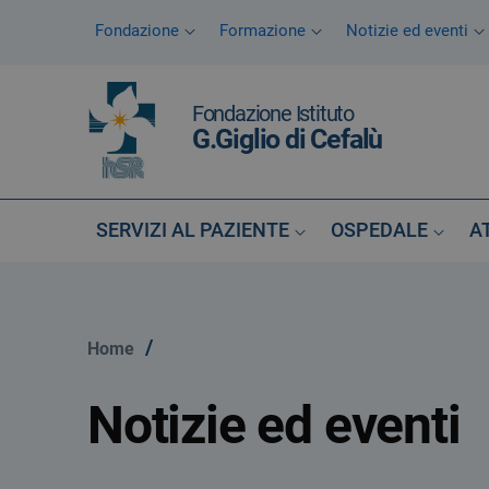
Vai ai contenuti
Fondazione
Formazione
Notizie ed eventi
Vai al menu di navigazione
Vai al footer
Fondazione Istituto
G.Giglio di Cefalù
SERVIZI AL PAZIENTE
OSPEDALE
A
/
Home
Notizie ed eventi