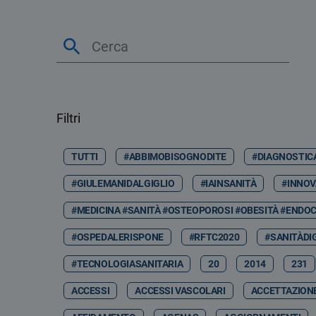
Filtri
TUTTI
#ABBIMOBISOGNODITE
#DIAGNOSTIC
#GIULEMANIDALGIGLIO
#IAINSANITÀ
#INNOV
#MEDICINA #SANITÀ #OSTEOPOROSI #OBESITÀ #ENDOC
#OSPEDALERISPONE
#RFTC2020
#SANITÀDI
#TECNOLOGIASANITARIA
20
2014
231
ACCESSI
ACCESSI VASCOLARI
ACCETTAZION