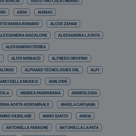
SE BARCIA
AGOSTINO CALATABIANO
IRO
AISM
AISMAC
RTO MARIA ROMANO
ALCOS ZAHAR
ALESSANDRA GIACALONE
ALESSANDRA LA FATA
ALESSANDRO D'ERBA
I
ALFIO MONACO
ALFREDO OROFINO
ALONGI
ALPHARD TECNOLOGIES SRL
ALPI
AMICI DELLA MUSICA
AMILOIDE
ZOLA
ANDREA PAMPARANA
ANDROLOGIA
ISMA AORTA ADDOMINALE
ANGELA CAPUANA
ANNO GIUBILARE
ANNO SANTO
ANSIA
ANTONELLA FARAONE
ANTONELLA LA FATA