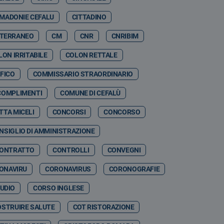
 MADONIE CEFALU
CITTADINO
ITERRANEO
CM
CNR
CNRIBIM
LON IRRITABILE
COLON RETTALE
FICO
COMMISSARIO STRAORDINARIO
COMPLIMENTI
COMUNE DI CEFALÙ
TTA MICELI
CONCORSI
CONCORSO
NSIGLIO DI AMMINISTRAZIONE
ONTRATTO
CONTROLLI
CONVEGNI
ONAVIRU
CORONAVIRUS
CORONOGRAFIE
TUDIO
CORSO INGLESE
OSTRUIRE SALUTE
COT RISTORAZIONE