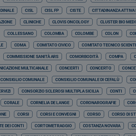
RDINALE
CISL
CISL FP
CISTE
CITTADINANZA ATTIVA
AZIONE
CLINICHE
CLOVIS ONCOLOGY
CLUSTER BIO MED
COLLESSANO
COLOMBA
COLOMBE
COLON
CO
LE
COMA
COMITATO CIVICO
COMITATO TECNICO SCIENTI
COMMISSIONE SANITÀ ARS
COMORBODITÀ
COMPA
ICAZIONE MULTICANALE
CONCERTI
CONCERTO
CONCE
CONSIGLIO COMUNALE
CONSIGLIO COMUNALE DI CEFALÙ
CO
RVIZI
CONSORZIO SCLEROSI MULTIPLA SICILIA
CONTI
C
CORALE
CORNELIA DE LANGE
CORONAROGRAFIE
COR
ONE
CORSI
CORSI E CONVEGNI
CORSO
CORSO DI S
E DEI CONTI
CORTOMETRAGGIO
COSTANZA NOVARA
C