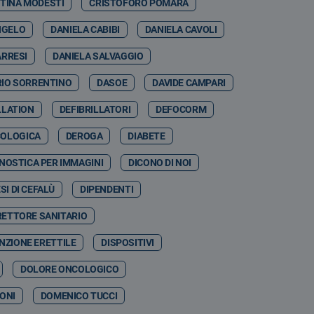
STINA MODESTI
CRISTOFORO POMARA
NGELO
DANIELA CABIBI
DANIELA CAVOLI
ARRESI
DANIELA SALVAGGIO
RIO SORRENTINO
DASOE
DAVIDE CAMPARI
LLATION
DEFIBRILLATORI
DEFOCORM
COLOGICA
DEROGA
DIABETE
NOSTICA PER IMMAGINI
DICONO DI NOI
SI DI CEFALÙ
DIPENDENTI
RETTORE SANITARIO
NZIONE ERETTILE
DISPOSITIVI
DOLORE ONCOLOGICO
ONI
DOMENICO TUCCI