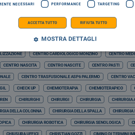
MENTE NECESSARI
PERFORMANCE
TARGETING
RMELO NICOLOSI
CASAGIT SALUTE
CASERMA BOTTA
C
ZZ WINTER
CASTELBUONO SCIENZA
CASTELBUONO WINTER F
ACCETTA TUTTO
RIFIUTA TUTTO
CATIA VITRANO
CAV
CAV PAVIA
CAVIGLIA
CDA
MOSTRA DETTAGLI
& ARTIFCIAL INTELLIGENCE
CEFALÙ ENERGIA SPA
CEFALUÙ
LIZZAZIONE
CENTRO CARDIOLOGICO MONZINO
CENTRO MED
CENTRO NASCITA
CENTRO NASCITE
CENTRO PASTI
CE
ONALE
CENTRO TRASFUSIONALE ASP6 PALERMO
CENTRO VAC
GIL
CHECK UP
CHEMIOTERAPIA
CHEMIOTERAPICO
DREN
CHIRURGHI
CHIRURGI
CHIRURGIA
CHIRURGIA 
RGIA DELLA COLONNA
CHIRURGIA DELLA SPALLA
CHIRURGIA
OPICA
CHIRURGIA ROBOTICA
CHIRURGIA SENOLOGICA
C
CHIUSURA UFFICI
CHRISTIAN GOZZI
CIMINO DI TERMINI I