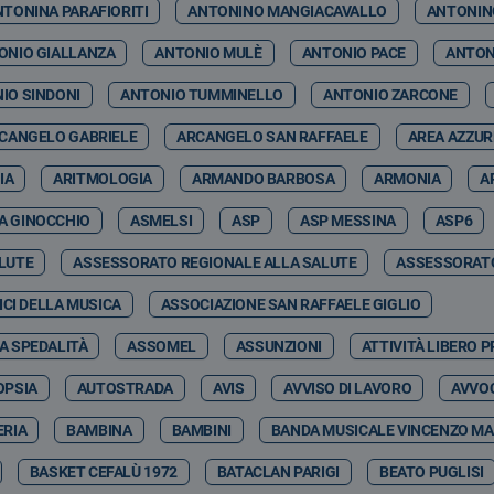
NTONINA PARAFIORITI
ANTONINO MANGIACAVALLO
ANTONIN
ONIO GIALLANZA
ANTONIO MULÈ
ANTONIO PACE
ANTON
IO SINDONI
ANTONIO TUMMINELLO
ANTONIO ZARCONE
CANGELO GABRIELE
ARCANGELO SAN RAFFAELE
AREA AZZU
IA
ARITMOLOGIA
ARMANDO BARBOSA
ARMONIA
A
A GINOCCHIO
ASMELSI
ASP
ASP MESSINA
ASP6
LUTE
ASSESSORATO REGIONALE ALLA SALUTE
ASSESSORATO
CI DELLA MUSICA
ASSOCIAZIONE SAN RAFFAELE GIGLIO
A SPEDALITÀ
ASSOMEL
ASSUNZIONI
ATTIVITÀ LIBERO 
OPSIA
AUTOSTRADA
AVIS
AVVISO DI LAVORO
AVVOC
RIA
BAMBINA
BAMBINI
BANDA MUSICALE VINCENZO MA
BASKET CEFALÙ 1972
BATACLAN PARIGI
BEATO PUGLISI