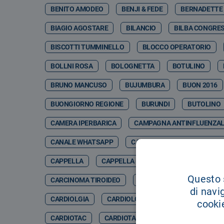
BENITO AMODEO
BENJI & FEDE
BERNADETTE
BIAGIO AGOSTARE
BILANCIO
BILBA CONGRES
BISCOTTI TUMMINELLO
BLOCCO OPERATORIO
BOLLNI ROSA
BOLOGNETTA
BOTULINO
BRUNO MANCUSO
BUJUMBURA
BUON 2016
BUONGIORNO REGIONE
BURUNDI
BUTOLINO
CAMERA IPERBARICA
CAMPAGNA ANTINFLUENZA
CANALE WHATSAPP
CANCER GENETIC CENTER CO
CAPPELLA
CAPPELLA DELL'OSPEDALE
CAPPE
Questo s
CARCINOMA TIROIDEO
CARCINOSI PERITONEALE
di navi
CARDIOLGIA
CARDIOLOGCIA
CARDIOLOGI
cookie
CARDIOTAC
CARDIOTARACICA
CARDIOTC