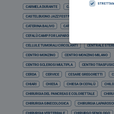
STRETTA
CARMELA DURANTE
CARMELO DI GIORGIO
CA
CASTELBUONO JAZZ FESTIVAL
CASTELBUONO JA
CATERINA BALIVO
CATETERE TETRAPOLARE
CEFALÙ CAMP FOR LAPAROSCOPIC & ROBOTIC SURGERY 
CELLULE TUMORALI CIRCOLANTI
CENTRALE STERI
CENTRO MONZINO
CENTRO MONZINO MILANO
CENTRO SCLEROSI MULTIPLA
CENTRO TRASFUSI
CERDA
CERVICE
CESARE GREGORETTI
C
CHIARI
CHIESA
CHIESA DI CEFALÙ
CHIL
CHIRURGIA DEL PANCREAS E COLORETTALE
CHIRU
CHIRURGIA GINECOLOGICA
CHIRURGIA LAPAROSC
CHIRURGIA VERTEBRALE
CHIRURGO SENOLOGO