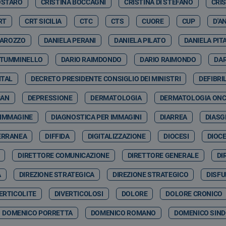
OSTARO
CRISTINA BOCCAGNI
CRISTINA DI STEFANO
CRI
RT
CRT SICILIA
CTC
CTS
CUORE
CUP
D'A
GAROZZO
DANIELA PERANI
DANIELA PILATO
DANIELA PIT
 TUMMINELLO
DARIO RAIMDONDO
DARIO RAIMONDO
DA
ITAL
DECRETO PRESIDENTE CONSIGLIO DEI MINISTRI
DEFIBRI
CAN
DEPRESSIONE
DERMATOLOGIA
DERMATOLOGIA ON
 IMMAGINE
DIAGNOSTICA PER IMMAGINI
DIARREA
DIASG
ERRANEA
DIFFIDA
DIGITALIZZAZIONE
DIOCESI
DIOCE
DIRETTORE COMUNICAZIONE
DIRETTORE GENERALE
DI
A
DIREZIONE STRATEGICA
DIREZIONE STRATEGICO
DISFU
ERTICOLITE
DIVERTICOLOSI
DOLORE
DOLORE CRONICO
DOMENICO PORRETTA
DOMENICO ROMANO
DOMENICO SIND