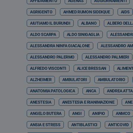
AFFIDAMENTO
AGENAS
AGGIORNAMENTI
AGRIGENTO
AHMED RUMON SIDDIQUE
AIDS
AIUTIAMO IL BURUNDI
ALBANO
ALBERO DELL
ALDO SCARPA
ALDO SINIGAGLIA
ALESSANDR
ALESSANDRA NINFA GIACALONE
ALESSANDRO A
ALESSANDRO PALERMO
ALESSANDRO PALMIERI
ALFREDO VISCONTI
ALICE BRESSAN
ALIMEN
ALZHEIMER
AMBULATORI
AMBULATORIO
ANATOMIA PATOLOGICA
ANCA
ANDREA ATT
ANESTESIA
ANESTESIA E RIANIMAZIONE
ANE
ANGELO BUTERA
ANGI
ANIPIO
ANMCO
ANSIA E STRESS
ANTIBLASTICI
ANTICOVID