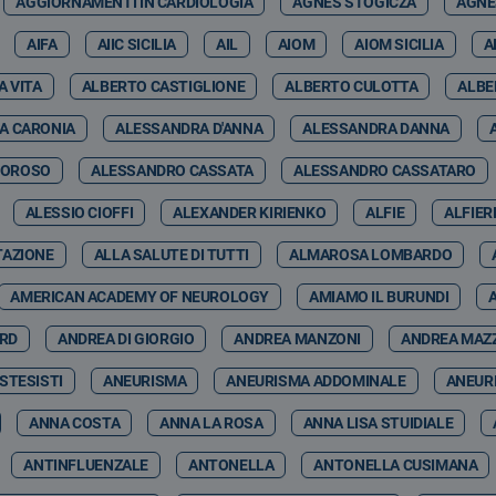
AGGIORNAMENTI IN CARDIOLOGIA
AGNES STOGICZA
AGNE
AIFA
AIIC SICILIA
AIL
AIOM
AIOM SICILIA
A
A VITA
ALBERTO CASTIGLIONE
ALBERTO CULOTTA
ALBE
A CARONIA
ALESSANDRA D'ANNA
ALESSANDRA DANNA
MOROSO
ALESSANDRO CASSATA
ALESSANDRO CASSATARO
ALESSIO CIOFFI
ALEXANDER KIRIENKO
ALFIE
ALFIER
TAZIONE
ALLA SALUTE DI TUTTI
ALMAROSA LOMBARDO
AMERICAN ACADEMY OF NEUROLOGY
AMIAMO IL BURUNDI
ARD
ANDREA DI GIORGIO
ANDREA MANZONI
ANDREA MAZ
STESISTI
ANEURISMA
ANEURISMA ADDOMINALE
ANEUR
ANNA COSTA
ANNA LA ROSA
ANNA LISA STUIDIALE
ANTINFLUENZALE
ANTONELLA
ANTONELLA CUSIMANA