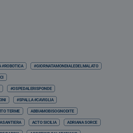
À #ROBOTICA
#GIORNATAMONDIALEDELMALATO
CI
#OSPEDALERISPONDE
INI
#SPALLA #CAVIGLIA
NTO TERME
ABBIAMOBISOGNODITE
ASANTIERA
ACTO SICILIA
ADRIANA SORCE