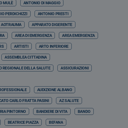
O MULÈ
ANTONIO DI MAGGIO
IO PERDICHIZZI
ANTONIO PRESTI
AOTRAUMA
APPARATO DIGERENTE
RRA
AREA DI EMERGENZA
AREA EMERGENZA
RS
ARTISTI
ARTO INFERIORE
ASSEMBLEA CITTADINA
 REGIONALE DELLA SALUTE
ASSICURAZIONI
PROFESSIONALE
AUDIZIONE ALBANO
ATO CARLO FRATTA PASINI
AZ SALUTE
RIA PINTORNO
BANDIERE DI VITA
BANDO
BEATRICE PIAZZA
BEFANA