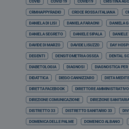
COVID
COVID 19
COVID19
CRISTINA AG
CRMHAPPYRADIO
CROCE ROSSA ITALIANA
C
DANIELA DI LISI
DANIELA FARAONI
DANIELA 
DANIELA SEGRETO
DANIELE SIPALA
DANIELE
DAVIDE DI MARZO
DAVIDE LISUZZO
DAY HOSP
DEGENTI
DENSITOMETRIA OSSEA
DENTAL S
DIABETOLOGIA
DIAGNOSI
DIAGNOSTICA PER
DIDATTICA
DIEGO CANNIZZARO
DIETA MEDIT
DIRETTA FACEBOOK
DIRETTORE AMMINISTRATIVO
DIREZIONE COMUNICAZIONE
DIREZIONE SANITARI
DISTRETTO 33
DISTRETTO SANITARIO 33
DIV
DOMENICA DELLE PALME
DOMENICO ALBANO