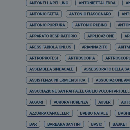
ANTONELLA PELLINO
ANTONIETTA LEDDA
A
ANTONIO FATTA
ANTONIO FIASCONARO
ANT
ANTONIO PURPURA
ANTONIO RUBINO
ANTON
APPARATO RESPIRATORIO
APPLICAZIONE
AR
ARESS FABIOLA ONLUS
ARIANNA ZITO
ARITM
ARTROPROTESI
ARTROSCOPIA
ARTROSCOPI
ASSEMBLEA SINDACALE
ASSESSORATO DELLA SA
ASSISTENZA INFERMIERISTICA
ASSOCIAZIONE AMI
ASSOCIAZIONE SAN RAFFAELE GIGLIO VOLONTARI DELL
AUGURI
AURORA FIORENZA
AUSER
AUT
AZZURRA CANCELLERI
BABBO NATALE
BAGHE
BAR
BARBARA SANTINI
BASIC
BASKET