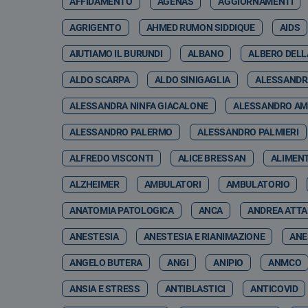
AFFIDAMENTO
AGENAS
AGGIORNAMENTI
AGRIGENTO
AHMED RUMON SIDDIQUE
AIDS
AIUTIAMO IL BURUNDI
ALBANO
ALBERO DELL
ALDO SCARPA
ALDO SINIGAGLIA
ALESSANDR
ALESSANDRA NINFA GIACALONE
ALESSANDRO A
ALESSANDRO PALERMO
ALESSANDRO PALMIERI
ALFREDO VISCONTI
ALICE BRESSAN
ALIMEN
ALZHEIMER
AMBULATORI
AMBULATORIO
ANATOMIA PATOLOGICA
ANCA
ANDREA ATT
ANESTESIA
ANESTESIA E RIANIMAZIONE
ANE
ANGELO BUTERA
ANGI
ANIPIO
ANMCO
ANSIA E STRESS
ANTIBLASTICI
ANTICOVID