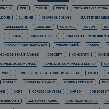
RDINALE
CISL
CISL FP
CISTE
CITTADINANZA ATTIVA
AZIONE
CLINICHE
CLOVIS ONCOLOGY
CLUSTER BIO MED
COLLESSANO
COLOMBA
COLOMBE
COLON
CO
LE
COMA
COMITATO CIVICO
COMITATO TECNICO SCIENTI
COMMISSIONE SANITÀ ARS
COMORBODITÀ
COMPA
ICAZIONE MULTICANALE
CONCERTI
CONCERTO
CONCE
CONSIGLIO COMUNALE
CONSIGLIO COMUNALE DI CEFALÙ
CO
RVIZI
CONSORZIO SCLEROSI MULTIPLA SICILIA
CONTI
C
CORALE
CORNELIA DE LANGE
CORONAROGRAFIE
COR
ONE
CORSI
CORSI E CONVEGNI
CORSO
CORSO DI S
E DEI CONTI
CORTOMETRAGGIO
COSTANZA NOVARA
C