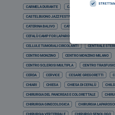
STRETTA
CARMELA DURANTE
CARMELO DI GIORGIO
CA
CASTELBUONO JAZZ FESTIVAL
CASTELBUONO JA
CATERINA BALIVO
CATETERE TETRAPOLARE
CEFALÙ CAMP FOR LAPAROSCOPIC & ROBOTIC SURGERY 
CELLULE TUMORALI CIRCOLANTI
CENTRALE STERI
CENTRO MONZINO
CENTRO MONZINO MILANO
CENTRO SCLEROSI MULTIPLA
CENTRO TRASFUSI
CERDA
CERVICE
CESARE GREGORETTI
C
CHIARI
CHIESA
CHIESA DI CEFALÙ
CHIL
CHIRURGIA DEL PANCREAS E COLORETTALE
CHIRU
CHIRURGIA GINECOLOGICA
CHIRURGIA LAPAROSC
CHIRURGIA VERTEBRALE
CHIRURGO SENOLOGO