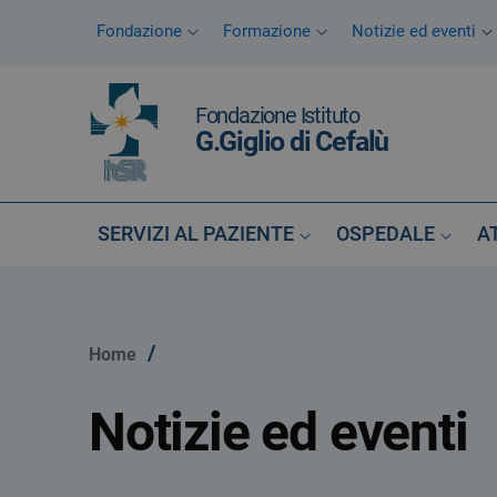
Vai ai contenuti
Fondazione
Formazione
Notizie ed eventi
Vai al menu di navigazione
Vai al footer
Fondazione Istituto
G.Giglio di Cefalù
SERVIZI AL PAZIENTE
OSPEDALE
A
/
Home
Notizie ed eventi