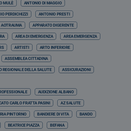
O MULÈ
ANTONIO DI MAGGIO
IO PERDICHIZZI
ANTONIO PRESTI
AOTRAUMA
APPARATO DIGERENTE
RRA
AREA DI EMERGENZA
AREA EMERGENZA
RS
ARTISTI
ARTO INFERIORE
ASSEMBLEA CITTADINA
 REGIONALE DELLA SALUTE
ASSICURAZIONI
PROFESSIONALE
AUDIZIONE ALBANO
ATO CARLO FRATTA PASINI
AZ SALUTE
RIA PINTORNO
BANDIERE DI VITA
BANDO
BEATRICE PIAZZA
BEFANA