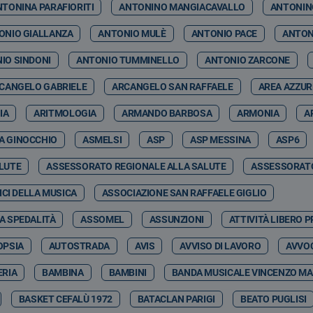
NTONINA PARAFIORITI
ANTONINO MANGIACAVALLO
ANTONIN
ONIO GIALLANZA
ANTONIO MULÈ
ANTONIO PACE
ANTON
IO SINDONI
ANTONIO TUMMINELLO
ANTONIO ZARCONE
CANGELO GABRIELE
ARCANGELO SAN RAFFAELE
AREA AZZU
IA
ARITMOLOGIA
ARMANDO BARBOSA
ARMONIA
A
A GINOCCHIO
ASMELSI
ASP
ASP MESSINA
ASP6
LUTE
ASSESSORATO REGIONALE ALLA SALUTE
ASSESSORATO
CI DELLA MUSICA
ASSOCIAZIONE SAN RAFFAELE GIGLIO
A SPEDALITÀ
ASSOMEL
ASSUNZIONI
ATTIVITÀ LIBERO 
OPSIA
AUTOSTRADA
AVIS
AVVISO DI LAVORO
AVVOC
RIA
BAMBINA
BAMBINI
BANDA MUSICALE VINCENZO MA
BASKET CEFALÙ 1972
BATACLAN PARIGI
BEATO PUGLISI