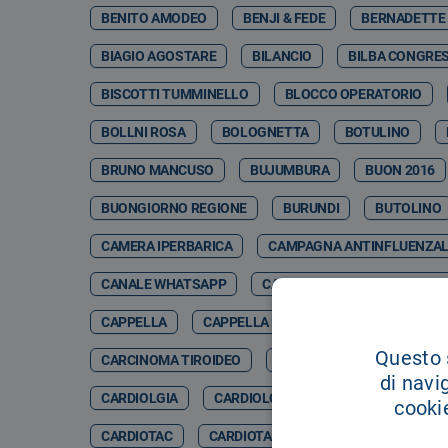
BENITO AMODEO
BENJI & FEDE
BERNADETTE
BIAGIO AGOSTARE
BILANCIO
BILBA CONGRES
BISCOTTI TUMMINELLO
BLOCCO OPERATORIO
BOLLNI ROSA
BOLOGNETTA
BOTULINO
BRUNO MANCUSO
BUJUMBURA
BUON 2016
BUONGIORNO REGIONE
BURUNDI
BUTOLINO
CAMERA IPERBARICA
CAMPAGNA ANTINFLUENZA
CANALE WHATSAPP
CANCER GENETIC CENTER CO
CAPPELLA
CAPPELLA DELL'OSPEDALE
CAPPE
Questo s
CARCINOMA TIROIDEO
CARCINOSI PERITONEALE
di navi
CARDIOLGIA
CARDIOLOGCIA
CARDIOLOGI
cookie
CARDIOTAC
CARDIOTARACICA
CARDIOTC