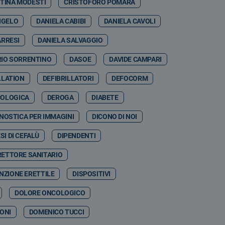
STINA MODESTI
CRISTOFORO POMARA
NGELO
DANIELA CABIBI
DANIELA CAVOLI
ARRESI
DANIELA SALVAGGIO
RIO SORRENTINO
DASOE
DAVIDE CAMPARI
LLATION
DEFIBRILLATORI
DEFOCORM
COLOGICA
DEROGA
DIABETE
NOSTICA PER IMMAGINI
DICONO DI NOI
SI DI CEFALÙ
DIPENDENTI
RETTORE SANITARIO
NZIONE ERETTILE
DISPOSITIVI
DOLORE ONCOLOGICO
ONI
DOMENICO TUCCI