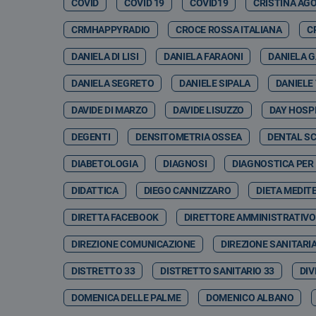
COVID
COVID 19
COVID19
CRISTINA AG
CRMHAPPYRADIO
CROCE ROSSA ITALIANA
C
DANIELA DI LISI
DANIELA FARAONI
DANIELA 
DANIELA SEGRETO
DANIELE SIPALA
DANIELE
DAVIDE DI MARZO
DAVIDE LISUZZO
DAY HOSP
DEGENTI
DENSITOMETRIA OSSEA
DENTAL S
DIABETOLOGIA
DIAGNOSI
DIAGNOSTICA PER
DIDATTICA
DIEGO CANNIZZARO
DIETA MEDIT
DIRETTA FACEBOOK
DIRETTORE AMMINISTRATIVO
DIREZIONE COMUNICAZIONE
DIREZIONE SANITARI
DISTRETTO 33
DISTRETTO SANITARIO 33
DIV
DOMENICA DELLE PALME
DOMENICO ALBANO