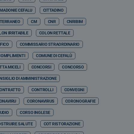
 MADONIE CEFALU
CITTADINO
ITERRANEO
CM
CNR
CNRIBIM
LON IRRITABILE
COLON RETTALE
FICO
COMMISSARIO STRAORDINARIO
COMPLIMENTI
COMUNE DI CEFALÙ
TTA MICELI
CONCORSI
CONCORSO
NSIGLIO DI AMMINISTRAZIONE
ONTRATTO
CONTROLLI
CONVEGNI
ONAVIRU
CORONAVIRUS
CORONOGRAFIE
TUDIO
CORSO INGLESE
OSTRUIRE SALUTE
COT RISTORAZIONE