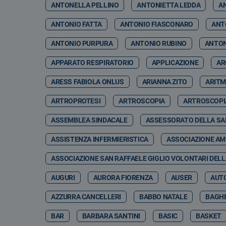
ANTONELLA PELLINO
ANTONIETTA LEDDA
A
ANTONIO FATTA
ANTONIO FIASCONARO
ANT
ANTONIO PURPURA
ANTONIO RUBINO
ANTON
APPARATO RESPIRATORIO
APPLICAZIONE
AR
ARESS FABIOLA ONLUS
ARIANNA ZITO
ARITM
ARTROPROTESI
ARTROSCOPIA
ARTROSCOPI
ASSEMBLEA SINDACALE
ASSESSORATO DELLA SA
ASSISTENZA INFERMIERISTICA
ASSOCIAZIONE AMI
ASSOCIAZIONE SAN RAFFAELE GIGLIO VOLONTARI DELL
AUGURI
AURORA FIORENZA
AUSER
AUT
AZZURRA CANCELLERI
BABBO NATALE
BAGHE
BAR
BARBARA SANTINI
BASIC
BASKET