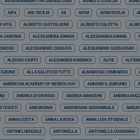
AGGIORNAMENTI IN CARDIOLOGIA
AGNES STOGICZA
AGNE
AIFA
AIIC SICILIA
AIL
AIOM
AIOM SICILIA
A
A VITA
ALBERTO CASTIGLIONE
ALBERTO CULOTTA
ALBE
A CARONIA
ALESSANDRA D'ANNA
ALESSANDRA DANNA
MOROSO
ALESSANDRO CASSATA
ALESSANDRO CASSATARO
ALESSIO CIOFFI
ALEXANDER KIRIENKO
ALFIE
ALFIER
TAZIONE
ALLA SALUTE DI TUTTI
ALMAROSA LOMBARDO
AMERICAN ACADEMY OF NEUROLOGY
AMIAMO IL BURUNDI
ARD
ANDREA DI GIORGIO
ANDREA MANZONI
ANDREA MAZ
STESISTI
ANEURISMA
ANEURISMA ADDOMINALE
ANEUR
ANNA COSTA
ANNA LA ROSA
ANNA LISA STUIDIALE
ANTINFLUENZALE
ANTONELLA
ANTONELLA CUSIMANA