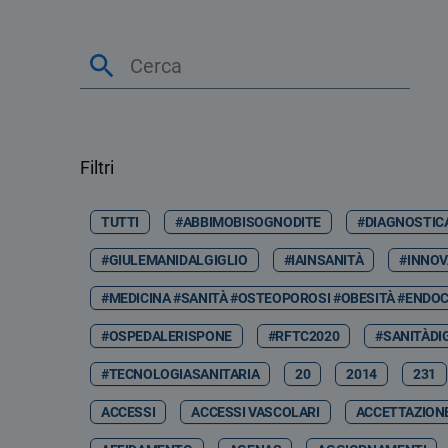
Filtri
TUTTI
#ABBIMOBISOGNODITE
#DIAGNOSTIC
#GIULEMANIDALGIGLIO
#IAINSANITÀ
#INNOV
#MEDICINA #SANITÀ #OSTEOPOROSI #OBESITÀ #ENDOC
#OSPEDALERISPONE
#RFTC2020
#SANITÀDI
#TECNOLOGIASANITARIA
20
2014
231
ACCESSI
ACCESSI VASCOLARI
ACCETTAZION