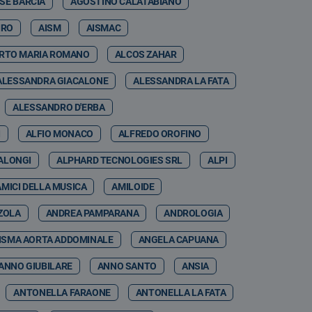
SE BARCIA
AGOSTINO CALATABIANO
IRO
AISM
AISMAC
RTO MARIA ROMANO
ALCOS ZAHAR
ALESSANDRA GIACALONE
ALESSANDRA LA FATA
ALESSANDRO D'ERBA
I
ALFIO MONACO
ALFREDO OROFINO
ALONGI
ALPHARD TECNOLOGIES SRL
ALPI
AMICI DELLA MUSICA
AMILOIDE
ZOLA
ANDREA PAMPARANA
ANDROLOGIA
ISMA AORTA ADDOMINALE
ANGELA CAPUANA
ANNO GIUBILARE
ANNO SANTO
ANSIA
ANTONELLA FARAONE
ANTONELLA LA FATA