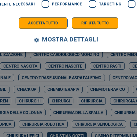
MENTE NECESSARI
PERFORMANCE
TARGETING
RMELO NICOLOSI
CASAGIT SALUTE
CASERMA BOTTA
C
ZZ WINTER
CASTELBUONO SCIENZA
CASTELBUONO WINTER F
ACCETTA TUTTO
RIFIUTA TUTTO
CATIA VITRANO
CAV
CAV PAVIA
CAVIGLIA
CDA
MOSTRA DETTAGLI
& ARTIFCIAL INTELLIGENCE
CEFALÙ ENERGIA SPA
CEFALUÙ
LIZZAZIONE
CENTRO CARDIOLOGICO MONZINO
CENTRO MED
CENTRO NASCITA
CENTRO NASCITE
CENTRO PASTI
CE
ONALE
CENTRO TRASFUSIONALE ASP6 PALERMO
CENTRO VAC
GIL
CHECK UP
CHEMIOTERAPIA
CHEMIOTERAPICO
DREN
CHIRURGHI
CHIRURGI
CHIRURGIA
CHIRURGIA 
RGIA DELLA COLONNA
CHIRURGIA DELLA SPALLA
CHIRURGIA
OPICA
CHIRURGIA ROBOTICA
CHIRURGIA SENOLOGICA
C
CHIUSURA UFFICI
CHRISTIAN GOZZI
CIMINO DI TERMINI I