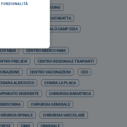
FUNZIONALITÀ
ASO MARTINA
CASTELBUONO
ESTIVAL
CATANIA
CATARATTA
CDSA
CEFALÙ
CEFALÙ CAMP 2024
CEFPAS
CEI
ICIO M&M
CENTRO MEDICO M&M
NTRO PRELIEVI
CENTRO REGIONALE TRAPIANTI
CINAZIONE
CENTRO VACCINAZIONI
CEO
CHIARA ALBICOCCO
CHIARA LA PLACA
APPARATO DIGERENTE
CHIRURGIA BARIATRICA
 ENDOCRINA
CHIRURGIA GENERALE
HIRURGIA SPINALE
CHIRURGIA VASCOLARE
MERESE
CIMO
CINGHIALE