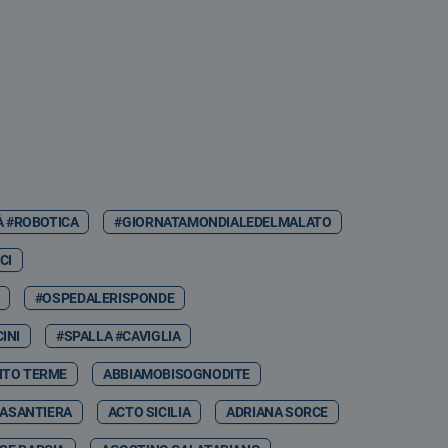
À #ROBOTICA
#GIORNATAMONDIALEDELMALATO
CI
#OSPEDALERISPONDE
INI
#SPALLA #CAVIGLIA
NTO TERME
ABBIAMOBISOGNODITE
ASANTIERA
ACTO SICILIA
ADRIANA SORCE