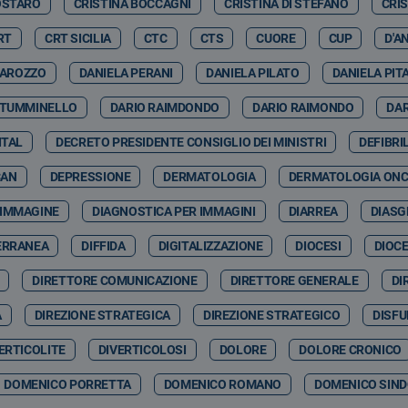
OSTARO
CRISTINA BOCCAGNI
CRISTINA DI STEFANO
CRI
RT
CRT SICILIA
CTC
CTS
CUORE
CUP
D'A
GAROZZO
DANIELA PERANI
DANIELA PILATO
DANIELA PIT
 TUMMINELLO
DARIO RAIMDONDO
DARIO RAIMONDO
DA
ITAL
DECRETO PRESIDENTE CONSIGLIO DEI MINISTRI
DEFIBRI
CAN
DEPRESSIONE
DERMATOLOGIA
DERMATOLOGIA ON
 IMMAGINE
DIAGNOSTICA PER IMMAGINI
DIARREA
DIASG
ERRANEA
DIFFIDA
DIGITALIZZAZIONE
DIOCESI
DIOCE
DIRETTORE COMUNICAZIONE
DIRETTORE GENERALE
DI
A
DIREZIONE STRATEGICA
DIREZIONE STRATEGICO
DISFU
ERTICOLITE
DIVERTICOLOSI
DOLORE
DOLORE CRONICO
DOMENICO PORRETTA
DOMENICO ROMANO
DOMENICO SIND