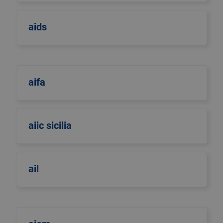
aids
aifa
aiic sicilia
ail