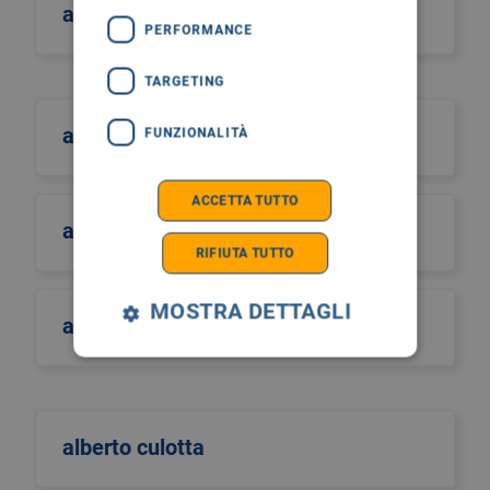
aiutiamo il burundi
PERFORMANCE
TARGETING
albano
FUNZIONALITÀ
ACCETTA TUTTO
albero della vita
RIFIUTA TUTTO
MOSTRA DETTAGLI
alberto castiglione
alberto culotta