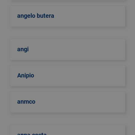
angelo butera
angi
Anipio
anmco