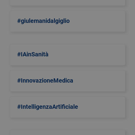
#giulemanidalgiglio
#IAinSanità
#InnovazioneMedica
#IntelligenzaArtificiale