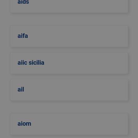
aids
aifa
aiic sicilia
ail
aiom