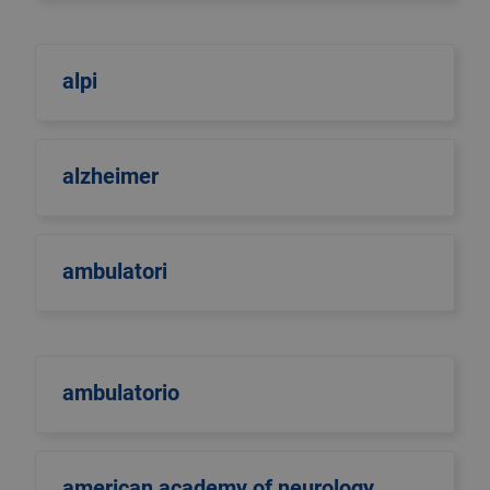
alpi
alzheimer
ambulatori
ambulatorio
american academy of neurology