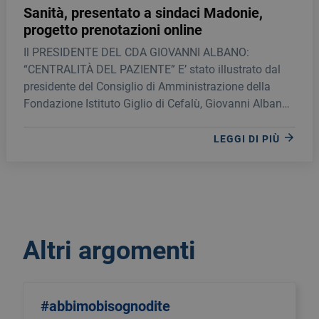
Sanità, presentato a sindaci Madonie,
progetto prenotazioni online
Il PRESIDENTE DEL CDA GIOVANNI ALBANO:
“CENTRALITÀ DEL PAZIENTE” E’ stato illustrato dal
presidente del Consiglio di Amministrazione della
Fondazione Istituto Giglio di Cefalù, Giovanni Albano,
ai sindaci del distretto sanitario di Cefalù, il progetto
di prenotazioni online messo a punto dall’ospedale
LEGGI DI PIÙ
della cittadina normanna.
Altri argomenti
#abbimobisognodite