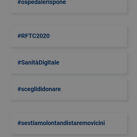
#ospedalerispone
#RFTC2020
#SanitàDigitale
#sceglididonare
#sestiamolontandistaremovicini