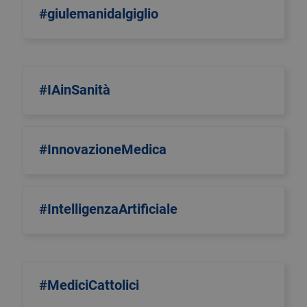
#giulemanidalgiglio
#IAinSanità
#InnovazioneMedica
#IntelligenzaArtificiale
#MediciCattolici