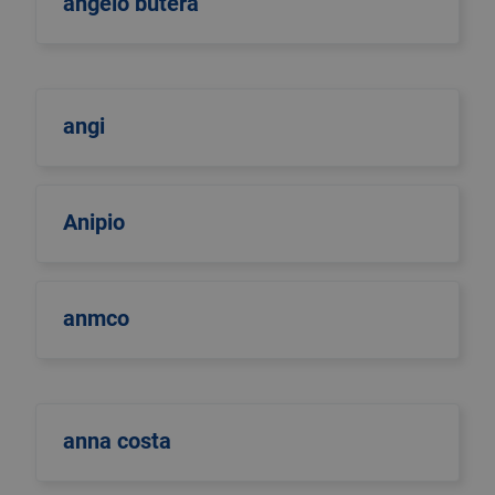
angelo butera
angi
Anipio
anmco
anna costa