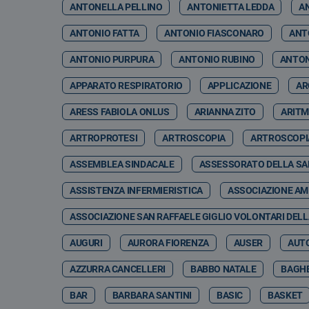
ANTONELLA PELLINO
ANTONIETTA LEDDA
A
ANTONIO FATTA
ANTONIO FIASCONARO
ANT
ANTONIO PURPURA
ANTONIO RUBINO
ANTON
APPARATO RESPIRATORIO
APPLICAZIONE
AR
ARESS FABIOLA ONLUS
ARIANNA ZITO
ARITM
ARTROPROTESI
ARTROSCOPIA
ARTROSCOPI
ASSEMBLEA SINDACALE
ASSESSORATO DELLA SA
ASSISTENZA INFERMIERISTICA
ASSOCIAZIONE AMI
ASSOCIAZIONE SAN RAFFAELE GIGLIO VOLONTARI DELL
AUGURI
AURORA FIORENZA
AUSER
AUT
AZZURRA CANCELLERI
BABBO NATALE
BAGHE
BAR
BARBARA SANTINI
BASIC
BASKET