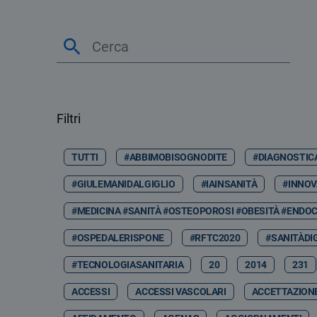
Filtri
TUTTI
#ABBIMOBISOGNODITE
#DIAGNOSTIC
#GIULEMANIDALGIGLIO
#IAINSANITÀ
#INNOV
#MEDICINA #SANITÀ #OSTEOPOROSI #OBESITÀ #ENDOC
#OSPEDALERISPONE
#RFTC2020
#SANITÀDI
#TECNOLOGIASANITARIA
20
2014
231
ACCESSI
ACCESSI VASCOLARI
ACCETTAZION