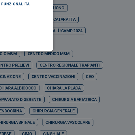
FUNZIONALITÀ
ASO MARTINA
CASTELBUONO
ESTIVAL
CATANIA
CATARATTA
CDSA
CEFALÙ
CEFALÙ CAMP 2024
CEFPAS
CEI
ICIO M&M
CENTRO MEDICO M&M
NTRO PRELIEVI
CENTRO REGIONALE TRAPIANTI
CINAZIONE
CENTRO VACCINAZIONI
CEO
CHIARA ALBICOCCO
CHIARA LA PLACA
APPARATO DIGERENTE
CHIRURGIA BARIATRICA
 ENDOCRINA
CHIRURGIA GENERALE
HIRURGIA SPINALE
CHIRURGIA VASCOLARE
MERESE
CIMO
CINGHIALE