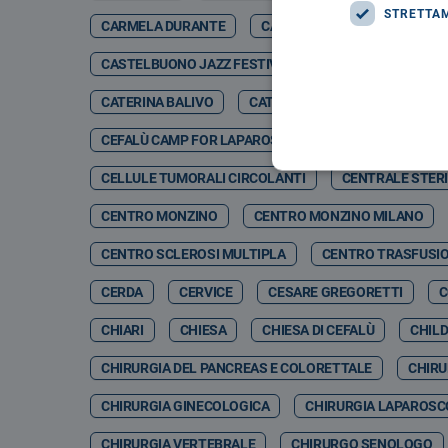
STRETTA
CARMELA DURANTE
CARMELO DI GIORGIO
CA
CASTELBUONO JAZZ FESTIVAL
CASTELBUONO JA
CATERINA BALIVO
CATETERE TETRAPOLARE
CEFALÙ CAMP FOR LAPAROSCOPIC & ROBOTIC SURGERY 
CELLULE TUMORALI CIRCOLANTI
CENTRALE STERI
CENTRO MONZINO
CENTRO MONZINO MILANO
CENTRO SCLEROSI MULTIPLA
CENTRO TRASFUSI
CERDA
CERVICE
CESARE GREGORETTI
C
CHIARI
CHIESA
CHIESA DI CEFALÙ
CHIL
CHIRURGIA DEL PANCREAS E COLORETTALE
CHIRU
CHIRURGIA GINECOLOGICA
CHIRURGIA LAPAROSC
CHIRURGIA VERTEBRALE
CHIRURGO SENOLOGO