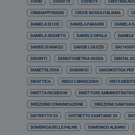
COVID
COVID 19
COVID19
CRISTINA AG
CRMHAPPYRADIO
CROCE ROSSA ITALIANA
C
DANIELA DI LISI
DANIELA FARAONI
DANIELA 
DANIELA SEGRETO
DANIELE SIPALA
DANIELE
DAVIDE DI MARZO
DAVIDE LISUZZO
DAY HOSP
DEGENTI
DENSITOMETRIA OSSEA
DENTAL S
DIABETOLOGIA
DIAGNOSI
DIAGNOSTICA PER
DIDATTICA
DIEGO CANNIZZARO
DIETA MEDIT
DIRETTA FACEBOOK
DIRETTORE AMMINISTRATIVO
DIREZIONE COMUNICAZIONE
DIREZIONE SANITARI
DISTRETTO 33
DISTRETTO SANITARIO 33
DIV
DOMENICA DELLE PALME
DOMENICO ALBANO