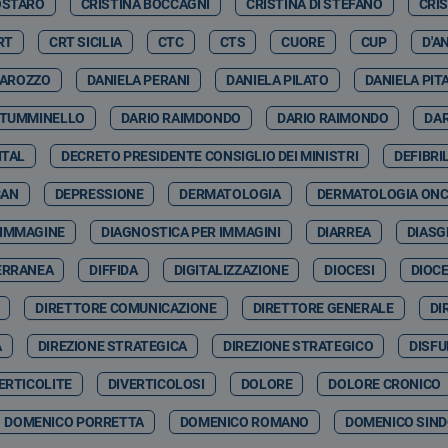
OSTARO
CRISTINA BOCCAGNI
CRISTINA DI STEFANO
CRI
RT
CRT SICILIA
CTC
CTS
CUORE
CUP
D'A
GAROZZO
DANIELA PERANI
DANIELA PILATO
DANIELA PIT
 TUMMINELLO
DARIO RAIMDONDO
DARIO RAIMONDO
DA
ITAL
DECRETO PRESIDENTE CONSIGLIO DEI MINISTRI
DEFIBRI
CAN
DEPRESSIONE
DERMATOLOGIA
DERMATOLOGIA ON
 IMMAGINE
DIAGNOSTICA PER IMMAGINI
DIARREA
DIASG
ERRANEA
DIFFIDA
DIGITALIZZAZIONE
DIOCESI
DIOCE
DIRETTORE COMUNICAZIONE
DIRETTORE GENERALE
DI
A
DIREZIONE STRATEGICA
DIREZIONE STRATEGICO
DISFU
ERTICOLITE
DIVERTICOLOSI
DOLORE
DOLORE CRONICO
DOMENICO PORRETTA
DOMENICO ROMANO
DOMENICO SIND