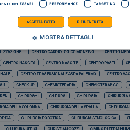
MENTE NECESSARI
PERFORMANCE
TARGETING
RMELO NICOLOSI
CASAGIT SALUTE
CASERMA BOTTA
C
ZZ WINTER
CASTELBUONO SCIENZA
CASTELBUONO WINTER F
ACCETTA TUTTO
RIFIUTA TUTTO
CATIA VITRANO
CAV
CAV PAVIA
CAVIGLIA
CDA
MOSTRA DETTAGLI
& ARTIFCIAL INTELLIGENCE
CEFALÙ ENERGIA SPA
CEFALUÙ
LIZZAZIONE
CENTRO CARDIOLOGICO MONZINO
CENTRO MED
CENTRO NASCITA
CENTRO NASCITE
CENTRO PASTI
CE
ONALE
CENTRO TRASFUSIONALE ASP6 PALERMO
CENTRO VAC
GIL
CHECK UP
CHEMIOTERAPIA
CHEMIOTERAPICO
DREN
CHIRURGHI
CHIRURGI
CHIRURGIA
CHIRURGIA 
RGIA DELLA COLONNA
CHIRURGIA DELLA SPALLA
CHIRURGIA
OPICA
CHIRURGIA ROBOTICA
CHIRURGIA SENOLOGICA
C
CHIUSURA UFFICI
CHRISTIAN GOZZI
CIMINO DI TERMINI I