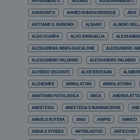
AFFIDAMENTO
AGENAS
AGGIORNAMENTI
AGRIGENTO
AHMED RUMON SIDDIQUE
AIDS
AIUTIAMO IL BURUNDI
ALBANO
ALBERO DELL
ALDO SCARPA
ALDO SINIGAGLIA
ALESSANDR
ALESSANDRA NINFA GIACALONE
ALESSANDRO A
ALESSANDRO PALERMO
ALESSANDRO PALMIERI
ALFREDO VISCONTI
ALICE BRESSAN
ALIMEN
ALZHEIMER
AMBULATORI
AMBULATORIO
ANATOMIA PATOLOGICA
ANCA
ANDREA ATT
ANESTESIA
ANESTESIA E RIANIMAZIONE
ANE
ANGELO BUTERA
ANGI
ANIPIO
ANMCO
ANSIA E STRESS
ANTIBLASTICI
ANTICOVID