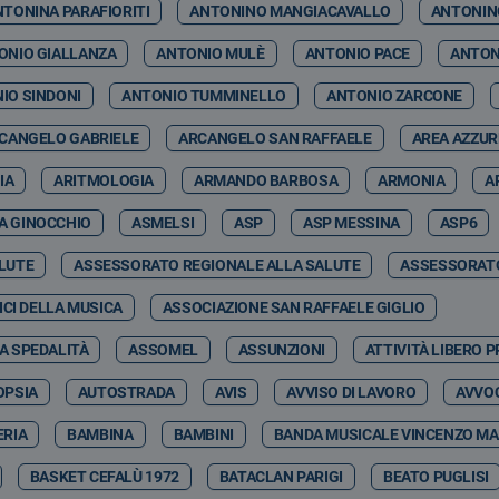
NTONINA PARAFIORITI
ANTONINO MANGIACAVALLO
ANTONIN
ONIO GIALLANZA
ANTONIO MULÈ
ANTONIO PACE
ANTON
IO SINDONI
ANTONIO TUMMINELLO
ANTONIO ZARCONE
CANGELO GABRIELE
ARCANGELO SAN RAFFAELE
AREA AZZU
IA
ARITMOLOGIA
ARMANDO BARBOSA
ARMONIA
A
A GINOCCHIO
ASMELSI
ASP
ASP MESSINA
ASP6
LUTE
ASSESSORATO REGIONALE ALLA SALUTE
ASSESSORATO
CI DELLA MUSICA
ASSOCIAZIONE SAN RAFFAELE GIGLIO
A SPEDALITÀ
ASSOMEL
ASSUNZIONI
ATTIVITÀ LIBERO 
OPSIA
AUTOSTRADA
AVIS
AVVISO DI LAVORO
AVVOC
RIA
BAMBINA
BAMBINI
BANDA MUSICALE VINCENZO MA
BASKET CEFALÙ 1972
BATACLAN PARIGI
BEATO PUGLISI