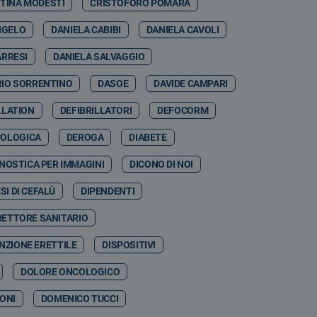
STINA MODESTI
CRISTOFORO POMARA
NGELO
DANIELA CABIBI
DANIELA CAVOLI
ARRESI
DANIELA SALVAGGIO
RIO SORRENTINO
DASOE
DAVIDE CAMPARI
LLATION
DEFIBRILLATORI
DEFOCORM
COLOGICA
DEROGA
DIABETE
NOSTICA PER IMMAGINI
DICONO DI NOI
SI DI CEFALÙ
DIPENDENTI
RETTORE SANITARIO
NZIONE ERETTILE
DISPOSITIVI
DOLORE ONCOLOGICO
ONI
DOMENICO TUCCI