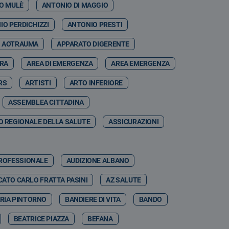
O MULÈ
ANTONIO DI MAGGIO
IO PERDICHIZZI
ANTONIO PRESTI
AOTRAUMA
APPARATO DIGERENTE
RRA
AREA DI EMERGENZA
AREA EMERGENZA
RS
ARTISTI
ARTO INFERIORE
ASSEMBLEA CITTADINA
 REGIONALE DELLA SALUTE
ASSICURAZIONI
PROFESSIONALE
AUDIZIONE ALBANO
ATO CARLO FRATTA PASINI
AZ SALUTE
RIA PINTORNO
BANDIERE DI VITA
BANDO
BEATRICE PIAZZA
BEFANA