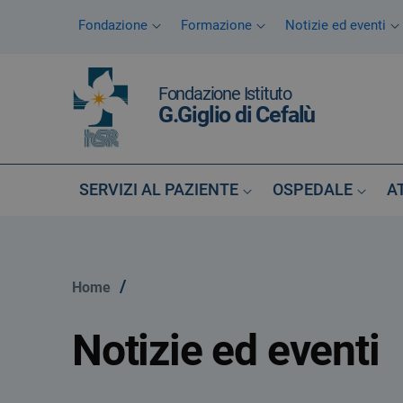
Vai ai contenuti
Fondazione
Formazione
Notizie ed eventi
Vai al menu di navigazione
Vai al footer
Fondazione Istituto
G.Giglio di Cefalù
SERVIZI AL PAZIENTE
OSPEDALE
A
/
Home
Notizie ed eventi