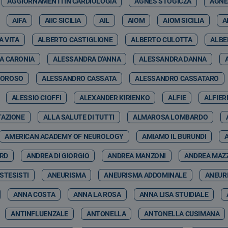
AGGIORNAMENTI IN CARDIOLOGIA
AGNES STOGICZA
AGNE
AIFA
AIIC SICILIA
AIL
AIOM
AIOM SICILIA
A
A VITA
ALBERTO CASTIGLIONE
ALBERTO CULOTTA
ALBE
A CARONIA
ALESSANDRA D'ANNA
ALESSANDRA DANNA
MOROSO
ALESSANDRO CASSATA
ALESSANDRO CASSATARO
ALESSIO CIOFFI
ALEXANDER KIRIENKO
ALFIE
ALFIER
TAZIONE
ALLA SALUTE DI TUTTI
ALMAROSA LOMBARDO
AMERICAN ACADEMY OF NEUROLOGY
AMIAMO IL BURUNDI
ARD
ANDREA DI GIORGIO
ANDREA MANZONI
ANDREA MAZ
STESISTI
ANEURISMA
ANEURISMA ADDOMINALE
ANEUR
ANNA COSTA
ANNA LA ROSA
ANNA LISA STUIDIALE
ANTINFLUENZALE
ANTONELLA
ANTONELLA CUSIMANA