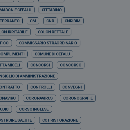
 MADONIE CEFALU
CITTADINO
ITERRANEO
CM
CNR
CNRIBIM
LON IRRITABILE
COLON RETTALE
FICO
COMMISSARIO STRAORDINARIO
COMPLIMENTI
COMUNE DI CEFALÙ
TTA MICELI
CONCORSI
CONCORSO
NSIGLIO DI AMMINISTRAZIONE
ONTRATTO
CONTROLLI
CONVEGNI
ONAVIRU
CORONAVIRUS
CORONOGRAFIE
TUDIO
CORSO INGLESE
OSTRUIRE SALUTE
COT RISTORAZIONE