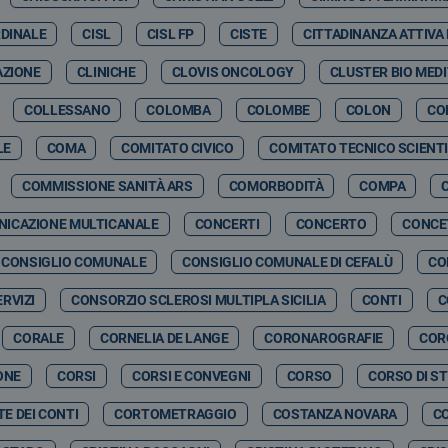
RDINALE
CISL
CISL FP
CISTE
CITTADINANZA ATTIVA
AZIONE
CLINICHE
CLOVIS ONCOLOGY
CLUSTER BIO MED
COLLESSANO
COLOMBA
COLOMBE
COLON
CO
LE
COMA
COMITATO CIVICO
COMITATO TECNICO SCIENTI
COMMISSIONE SANITÀ ARS
COMORBODITÀ
COMPA
ICAZIONE MULTICANALE
CONCERTI
CONCERTO
CONCE
CONSIGLIO COMUNALE
CONSIGLIO COMUNALE DI CEFALÙ
CO
RVIZI
CONSORZIO SCLEROSI MULTIPLA SICILIA
CONTI
C
CORALE
CORNELIA DE LANGE
CORONAROGRAFIE
COR
ONE
CORSI
CORSI E CONVEGNI
CORSO
CORSO DI S
E DEI CONTI
CORTOMETRAGGIO
COSTANZA NOVARA
C