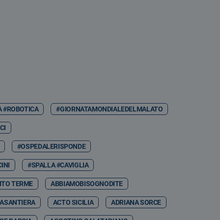
À #ROBOTICA
#GIORNATAMONDIALEDELMALATO
CI
#OSPEDALERISPONDE
INI
#SPALLA #CAVIGLIA
NTO TERME
ABBIAMOBISOGNODITE
ASANTIERA
ACTO SICILIA
ADRIANA SORCE