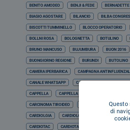
BENITO AMODEO
BENJI & FEDE
BERNADETTE
BIAGIO AGOSTARE
BILANCIO
BILBA CONGRES
BISCOTTI TUMMINELLO
BLOCCO OPERATORIO
BOLLNI ROSA
BOLOGNETTA
BOTULINO
BRUNO MANCUSO
BUJUMBURA
BUON 2016
BUONGIORNO REGIONE
BURUNDI
BUTOLINO
CAMERA IPERBARICA
CAMPAGNA ANTINFLUENZA
CANALE WHATSAPP
CANCER GENETIC CENTER CO
CAPPELLA
CAPPELLA DELL'OSPEDALE
CAPPE
Questo s
CARCINOMA TIROIDEO
CARCINOSI PERITONEALE
di navi
CARDIOLGIA
CARDIOLOGCIA
CARDIOLOGI
cookie
CARDIOTAC
CARDIOTARACICA
CARDIOTC