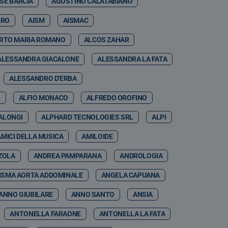
SE BARCIA
AGOSTINO CALATABIANO
IRO
AISM
AISMAC
RTO MARIA ROMANO
ALCOS ZAHAR
ALESSANDRA GIACALONE
ALESSANDRA LA FATA
ALESSANDRO D'ERBA
I
ALFIO MONACO
ALFREDO OROFINO
ALONGI
ALPHARD TECNOLOGIES SRL
ALPI
AMICI DELLA MUSICA
AMILOIDE
ZOLA
ANDREA PAMPARANA
ANDROLOGIA
ISMA AORTA ADDOMINALE
ANGELA CAPUANA
ANNO GIUBILARE
ANNO SANTO
ANSIA
ANTONELLA FARAONE
ANTONELLA LA FATA