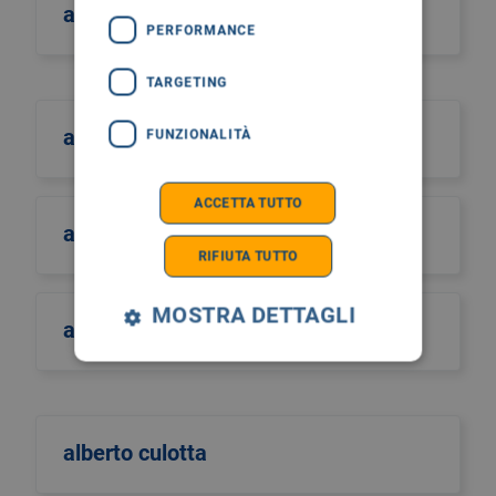
aiutiamo il burundi
PERFORMANCE
TARGETING
albano
FUNZIONALITÀ
ACCETTA TUTTO
albero della vita
RIFIUTA TUTTO
MOSTRA DETTAGLI
alberto castiglione
alberto culotta