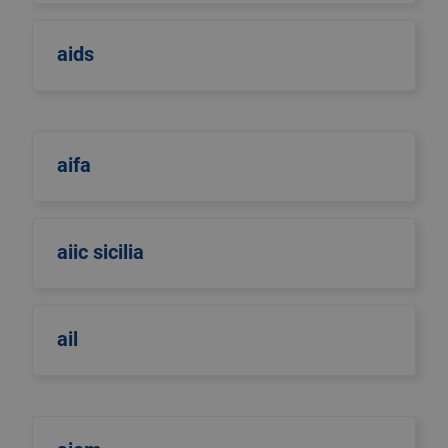
aids
aifa
aiic sicilia
ail