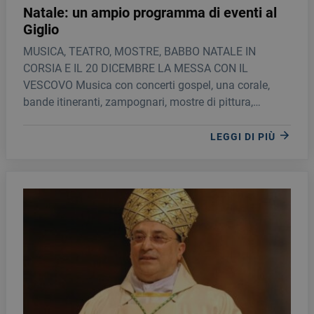
Natale: un ampio programma di eventi al
Giglio
MUSICA, TEATRO, MOSTRE, BABBO NATALE IN
CORSIA E IL 20 DICEMBRE LA MESSA CON IL
VESCOVO Musica con concerti gospel, una corale,
bande itineranti, zampognari, mostre di pittura,
l’immancabile babbo natale con gli elfi in corsia e un
concorso per premiare l’albero più bello e la befana
LEGGI DI PIÙ
più bella: questo è il Natale alla Fondazione Giglio di
Cefalù in un vasto cartellone, organizzato dalla
struttura sanitaria, per offrire ai propri pazienti
momenti di allegria e gioiosità.