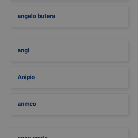
angelo butera
angi
Anipio
anmco