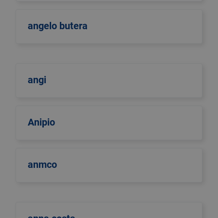
angelo butera
angi
Anipio
anmco