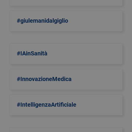
#giulemanidalgiglio
#IAinSanità
#InnovazioneMedica
#IntelligenzaArtificiale