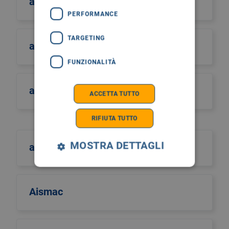
aiom
PERFORMANCE
TARGETING
aiom sicilia
FUNZIONALITÀ
airo
ACCETTA TUTTO
RIFIUTA TUTTO
MOSTRA DETTAGLI
aism
Aismac