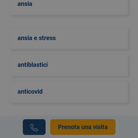
ansia
ansia e stress
antiblastici
anticovid
antinfluenzale
Prenota una visita