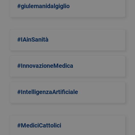
#giulemanidalgiglio
#IAinSanità
#InnovazioneMedica
#IntelligenzaArtificiale
#MediciCattolici