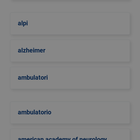
alpi
alzheimer
ambulatori
ambulatorio
american academy of neurology