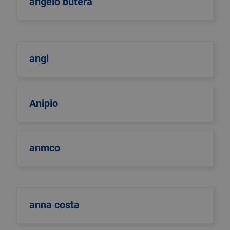
angelo butera
angi
Anipio
anmco
anna costa