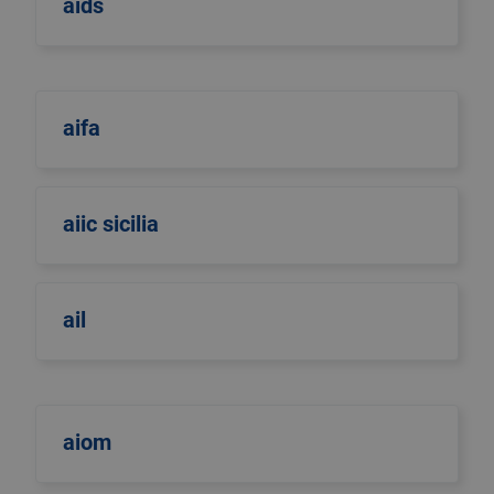
aids
aifa
aiic sicilia
ail
aiom