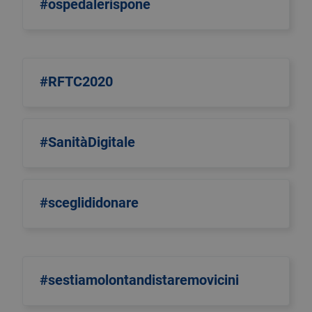
#ospedalerispone
#RFTC2020
#SanitàDigitale
#sceglididonare
#sestiamolontandistaremovicini