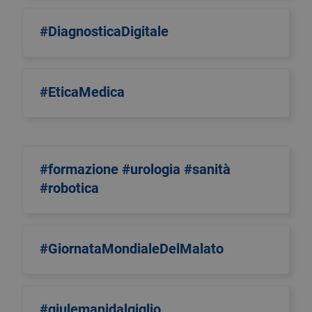
#DiagnosticaDigitale
#EticaMedica
#formazione #urologia #sanità
#robotica
#GiornataMondialeDelMalato
#giulemanidalgiglio