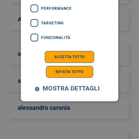
PERFORMANCE
Alcos Zahar
TARGETING
FUNZIONALITÀ
aldo scarpa
ACCETTA TUTTO
RIFIUTA TUTTO
aldo sinigaglia
MOSTRA DETTAGLI
alessandra caronia