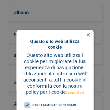
albano
×
albero della vita
Questo sito web utilizza
cookie
Questo sito web utilizza i
alberto castiglione
cookie per migliorare la tua
esperienza di navigazione.
Utilizzando il nostro sito web
acconsenti a tutti i cookie in
alberto culotta
conformità con la nostra
policy per i cookie.
Leggi di più
Alberto Maria Romano
STRETTAMENTE NECESSARI