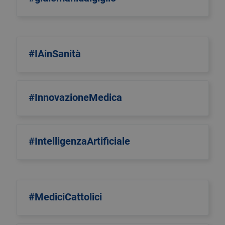
#IAinSanità
#InnovazioneMedica
#IntelligenzaArtificiale
#MediciCattolici