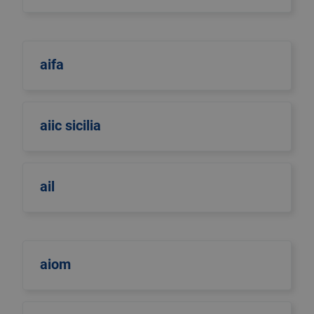
aifa
aiic sicilia
ail
aiom