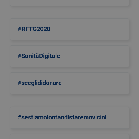
#RFTC2020
#SanitàDigitale
#sceglididonare
#sestiamolontandistaremovicini