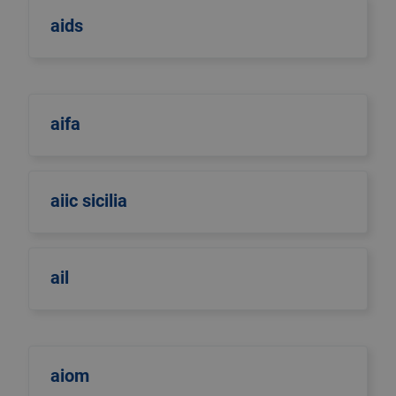
aids
aifa
aiic sicilia
ail
aiom