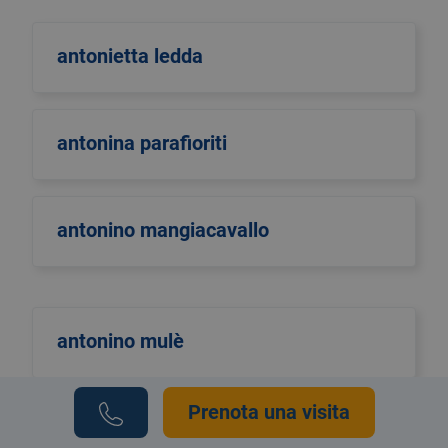
antonietta ledda
antonina parafioriti
antonino mangiacavallo
antonino mulè
Prenota una visita
antonio di maggio