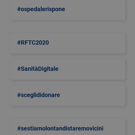
#ospedalerispone
#RFTC2020
#SanitàDigitale
#sceglididonare
#sestiamolontandistaremovicini