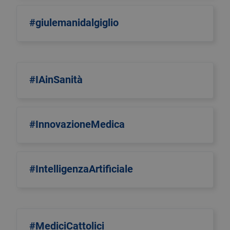
#giulemanidalgiglio
#IAinSanità
#InnovazioneMedica
#IntelligenzaArtificiale
#MediciCattolici