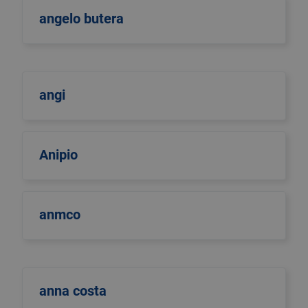
angelo butera
angi
Anipio
anmco
anna costa