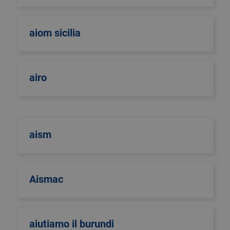
aiom sicilia
airo
aism
Aismac
aiutiamo il burundi