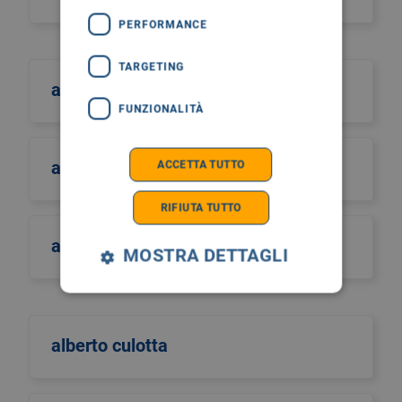
PERFORMANCE
TARGETING
albano
FUNZIONALITÀ
albero della vita
ACCETTA TUTTO
RIFIUTA TUTTO
alberto castiglione
MOSTRA DETTAGLI
alberto culotta