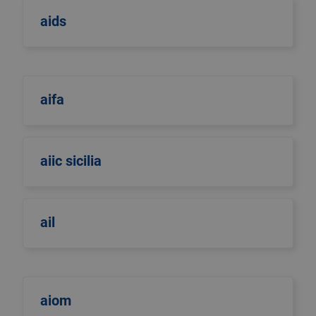
aids
aifa
aiic sicilia
ail
aiom