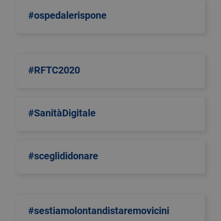
#ospedalerispone
#RFTC2020
#SanitàDigitale
#sceglididonare
#sestiamolontandistaremovicini