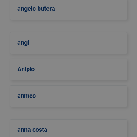
angelo butera
angi
Anipio
anmco
anna costa