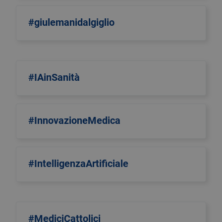
#giulemanidalgiglio
#IAinSanità
#InnovazioneMedica
#IntelligenzaArtificiale
#MediciCattolici