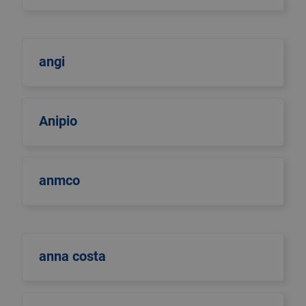
angi
Anipio
anmco
anna costa