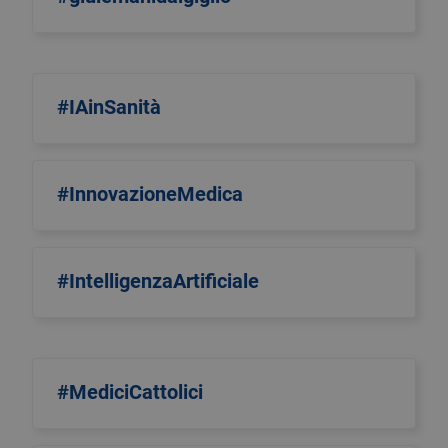
#IAinSanità
#InnovazioneMedica
#IntelligenzaArtificiale
#MediciCattolici