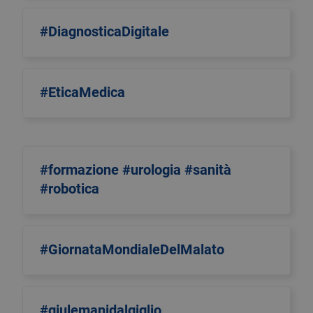
#DiagnosticaDigitale
#EticaMedica
#formazione #urologia #sanità
#robotica
#GiornataMondialeDelMalato
#giulemanidalgiglio