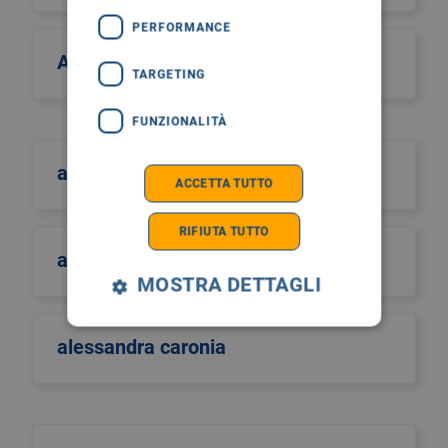
PERFORMANCE
Alcos Zahar
TARGETING
FUNZIONALITÀ
aldo scarpa
ACCETTA TUTTO
RIFIUTA TUTTO
aldo sinigaglia
MOSTRA DETTAGLI
alessandra caronia