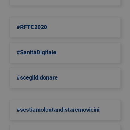
#RFTC2020
#SanitàDigitale
#sceglididonare
#sestiamolontandistaremovicini