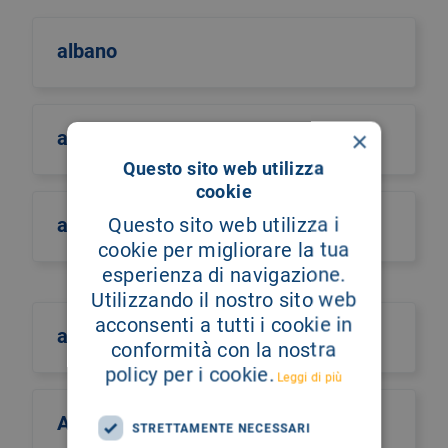
albano
×
albero della vita
Questo sito web utilizza
cookie
Questo sito web utilizza i
alberto castiglione
cookie per migliorare la tua
esperienza di navigazione.
Utilizzando il nostro sito web
acconsenti a tutti i cookie in
alberto culotta
conformità con la nostra
policy per i cookie.
Leggi di più
Alberto Maria Romano
STRETTAMENTE NECESSARI