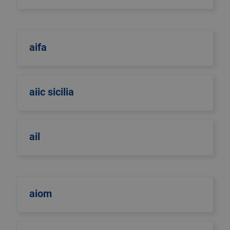
aifa
aiic sicilia
ail
aiom