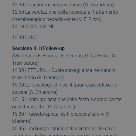
12,30 Il carcinoma in gravidanza (G. Scandurra)
12,50 La valutazione della risposta al trattamento
chemioterapico neoadiuvante (M.F. Rizzo)
13,10 DISCUSSIONE
13,30 LUNCH
Sessione II: Il Follow-up
(Moderatori:F. Floridia, R. Gennari, G. La Perna, G.
Trombatore)
14,30 LETTURA – Quale sorveglianza nel cancro
mammario (P. Tralongo)
15,00 Lo psicologo clinico: il trauma psicofisico e
sociale (A. Chiarlone)
15,15 Il chirurgo:gestione della ferita e complicanze
postchirurgiche (G. Catanuto)
15,30 Il radioterapista: esiti precoci e tardivi (F.
Marletta)
15,45 Il radiologo: studio della cicatrice, del cavo
ascellare, dell’impianto protesico, della mammella