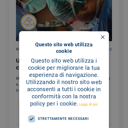
×
Questo sito web utilizza
NOTIZIE
28/07/2026
cookie
Un testimoniaza di gratitudine per la
Questo sito web utilizza i
chirurgia endocrina del Giglio
cookie per migliorare la tua
esperienza di navigazione.
Mi chiamo Sylwia sono stata colpita da una malattia
Utilizzando il nostro sito web
e, in questo percorso umanamente non facile, ho
acconsenti a tutti i cookie in
trovato un’assistenza unica.
conformità con la nostra
policy per i cookie.
Leggi di più
STRETTAMENTE NECESSARI