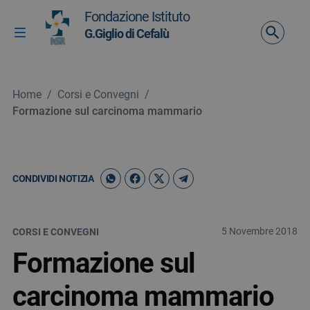
Vai ai contenuti
Fondazione Istituto
Vai al menu di navigazione
G.Giglio di Cefalù
Attiva / disattiva la navigazione
Vai al footer
Home
/
Corsi e Convegni
/
Formazione sul carcinoma mammario
CONDIVIDI NOTIZIA
5 Novembre 2018
CORSI E CONVEGNI
Formazione sul
carcinoma mammario