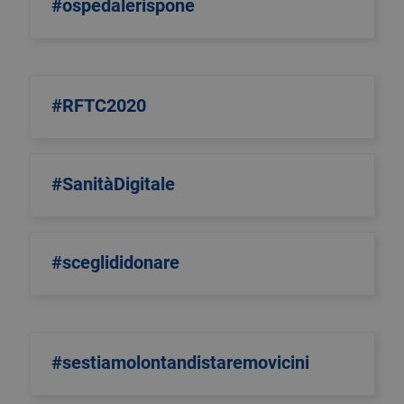
#ospedalerispone
#RFTC2020
#SanitàDigitale
#sceglididonare
#sestiamolontandistaremovicini