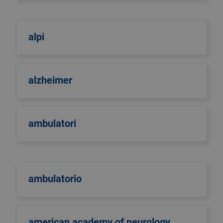
alpi
alzheimer
ambulatori
ambulatorio
american academy of neurology