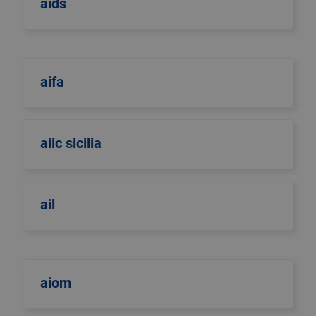
aids
aifa
aiic sicilia
ail
aiom