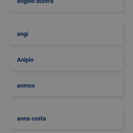
angelo butera
angi
Anipio
anmco
anna costa