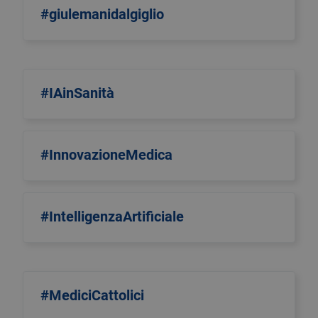
#giulemanidalgiglio
#IAinSanità
#InnovazioneMedica
#IntelligenzaArtificiale
#MediciCattolici