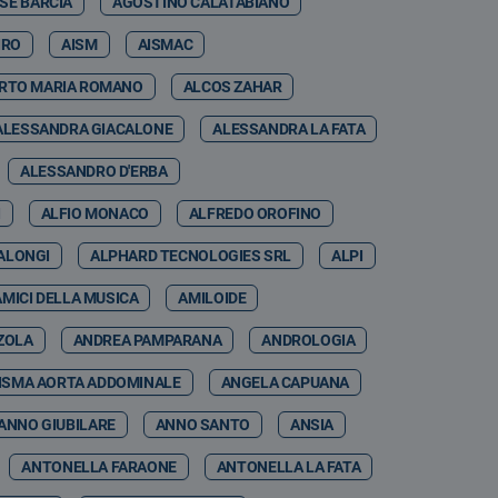
SE BARCIA
AGOSTINO CALATABIANO
IRO
AISM
AISMAC
RTO MARIA ROMANO
ALCOS ZAHAR
ALESSANDRA GIACALONE
ALESSANDRA LA FATA
ALESSANDRO D'ERBA
I
ALFIO MONACO
ALFREDO OROFINO
ALONGI
ALPHARD TECNOLOGIES SRL
ALPI
AMICI DELLA MUSICA
AMILOIDE
ZOLA
ANDREA PAMPARANA
ANDROLOGIA
ISMA AORTA ADDOMINALE
ANGELA CAPUANA
ANNO GIUBILARE
ANNO SANTO
ANSIA
ANTONELLA FARAONE
ANTONELLA LA FATA