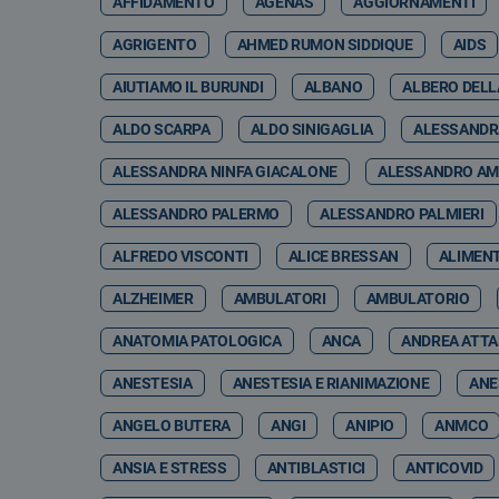
AFFIDAMENTO
AGENAS
AGGIORNAMENTI
AGRIGENTO
AHMED RUMON SIDDIQUE
AIDS
AIUTIAMO IL BURUNDI
ALBANO
ALBERO DELL
ALDO SCARPA
ALDO SINIGAGLIA
ALESSANDR
ALESSANDRA NINFA GIACALONE
ALESSANDRO A
ALESSANDRO PALERMO
ALESSANDRO PALMIERI
ALFREDO VISCONTI
ALICE BRESSAN
ALIMEN
ALZHEIMER
AMBULATORI
AMBULATORIO
ANATOMIA PATOLOGICA
ANCA
ANDREA ATT
ANESTESIA
ANESTESIA E RIANIMAZIONE
ANE
ANGELO BUTERA
ANGI
ANIPIO
ANMCO
ANSIA E STRESS
ANTIBLASTICI
ANTICOVID