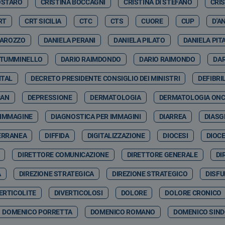
OSTARO
CRISTINA BOCCAGNI
CRISTINA DI STEFANO
CRI
RT
CRT SICILIA
CTC
CTS
CUORE
CUP
D'A
GAROZZO
DANIELA PERANI
DANIELA PILATO
DANIELA PIT
 TUMMINELLO
DARIO RAIMDONDO
DARIO RAIMONDO
DA
ITAL
DECRETO PRESIDENTE CONSIGLIO DEI MINISTRI
DEFIBRI
CAN
DEPRESSIONE
DERMATOLOGIA
DERMATOLOGIA ON
 IMMAGINE
DIAGNOSTICA PER IMMAGINI
DIARREA
DIASG
ERRANEA
DIFFIDA
DIGITALIZZAZIONE
DIOCESI
DIOCE
DIRETTORE COMUNICAZIONE
DIRETTORE GENERALE
DI
A
DIREZIONE STRATEGICA
DIREZIONE STRATEGICO
DISFU
ERTICOLITE
DIVERTICOLOSI
DOLORE
DOLORE CRONICO
DOMENICO PORRETTA
DOMENICO ROMANO
DOMENICO SIND