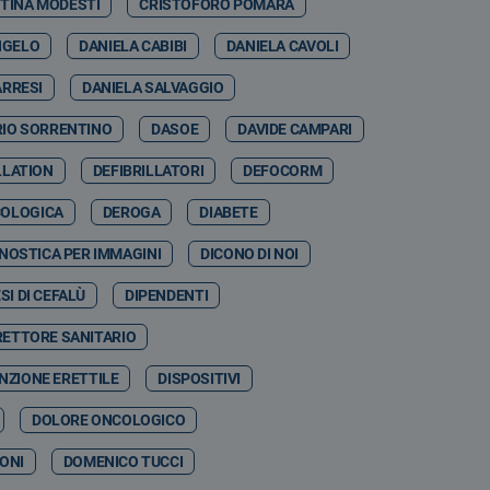
STINA MODESTI
CRISTOFORO POMARA
NGELO
DANIELA CABIBI
DANIELA CAVOLI
ARRESI
DANIELA SALVAGGIO
RIO SORRENTINO
DASOE
DAVIDE CAMPARI
LLATION
DEFIBRILLATORI
DEFOCORM
COLOGICA
DEROGA
DIABETE
NOSTICA PER IMMAGINI
DICONO DI NOI
SI DI CEFALÙ
DIPENDENTI
RETTORE SANITARIO
NZIONE ERETTILE
DISPOSITIVI
DOLORE ONCOLOGICO
ONI
DOMENICO TUCCI