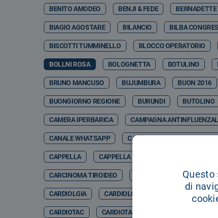
BENITO AMODEO
BENJI & FEDE
BERNADETTE
BIAGIO AGOSTARE
BILANCIO
BILBA CONGRES
BISCOTTI TUMMINELLO
BLOCCO OPERATORIO
BOLLNI ROSA
BOLOGNETTA
BOTULINO
BRUNO MANCUSO
BUJUMBURA
BUON 2016
BUONGIORNO REGIONE
BURUNDI
BUTOLINO
CAMERA IPERBARICA
CAMPAGNA ANTINFLUENZA
CANALE WHATSAPP
CANCER GENETIC CENTER CO
CAPPELLA
CAPPELLA DELL'OSPEDALE
CAPPE
Questo s
CARCINOMA TIROIDEO
CARCINOSI PERITONEALE
di navi
CARDIOLGIA
CARDIOLOGCIA
CARDIOLOGI
cookie
CARDIOTAC
CARDIOTARACICA
CARDIOTC