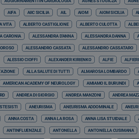
AGGIORNAMENTI IN CARDIOLOGIA
AGNES STOGICZA
AGNE
AIFA
AIIC SICILIA
AIL
AIOM
AIOM SICILIA
A
A VITA
ALBERTO CASTIGLIONE
ALBERTO CULOTTA
ALBE
A CARONIA
ALESSANDRA D'ANNA
ALESSANDRA DANNA
MOROSO
ALESSANDRO CASSATA
ALESSANDRO CASSATARO
ALESSIO CIOFFI
ALEXANDER KIRIENKO
ALFIE
ALFIER
TAZIONE
ALLA SALUTE DI TUTTI
ALMAROSA LOMBARDO
AMERICAN ACADEMY OF NEUROLOGY
AMIAMO IL BURUNDI
ARD
ANDREA DI GIORGIO
ANDREA MANZONI
ANDREA MAZ
STESISTI
ANEURISMA
ANEURISMA ADDOMINALE
ANEUR
ANNA COSTA
ANNA LA ROSA
ANNA LISA STUIDIALE
ANTINFLUENZALE
ANTONELLA
ANTONELLA CUSIMANA