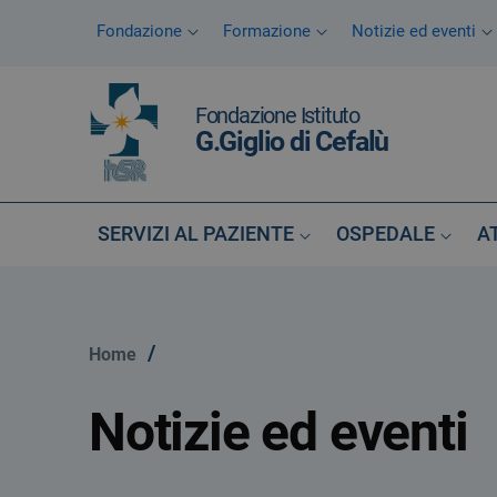
Vai ai contenuti
Fondazione
Formazione
Notizie ed eventi
Vai al menu di navigazione
Vai al footer
Fondazione Istituto
G.Giglio di Cefalù
SERVIZI AL PAZIENTE
OSPEDALE
A
/
Home
Notizie ed eventi