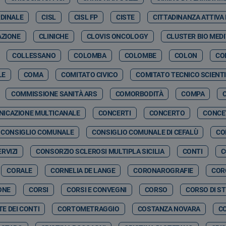
RDINALE
CISL
CISL FP
CISTE
CITTADINANZA ATTIVA
AZIONE
CLINICHE
CLOVIS ONCOLOGY
CLUSTER BIO MED
COLLESSANO
COLOMBA
COLOMBE
COLON
CO
LE
COMA
COMITATO CIVICO
COMITATO TECNICO SCIENTI
COMMISSIONE SANITÀ ARS
COMORBODITÀ
COMPA
ICAZIONE MULTICANALE
CONCERTI
CONCERTO
CONCE
CONSIGLIO COMUNALE
CONSIGLIO COMUNALE DI CEFALÙ
CO
RVIZI
CONSORZIO SCLEROSI MULTIPLA SICILIA
CONTI
C
CORALE
CORNELIA DE LANGE
CORONAROGRAFIE
COR
ONE
CORSI
CORSI E CONVEGNI
CORSO
CORSO DI S
E DEI CONTI
CORTOMETRAGGIO
COSTANZA NOVARA
C