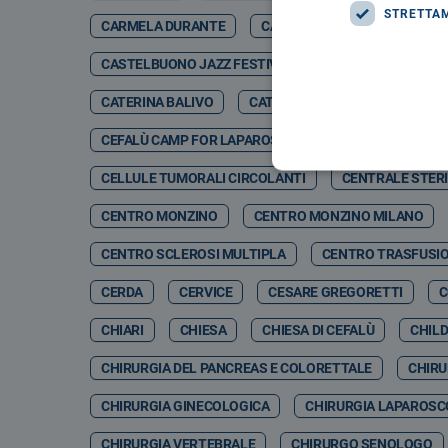
STRETTA
CARMELA DURANTE
CARMELO DI GIORGIO
CA
CASTELBUONO JAZZ FESTIVAL
CASTELBUONO JA
CATERINA BALIVO
CATETERE TETRAPOLARE
CEFALÙ CAMP FOR LAPAROSCOPIC & ROBOTIC SURGERY 
CELLULE TUMORALI CIRCOLANTI
CENTRALE STERI
CENTRO MONZINO
CENTRO MONZINO MILANO
CENTRO SCLEROSI MULTIPLA
CENTRO TRASFUSI
CERDA
CERVICE
CESARE GREGORETTI
C
CHIARI
CHIESA
CHIESA DI CEFALÙ
CHIL
CHIRURGIA DEL PANCREAS E COLORETTALE
CHIRU
CHIRURGIA GINECOLOGICA
CHIRURGIA LAPAROSC
CHIRURGIA VERTEBRALE
CHIRURGO SENOLOGO