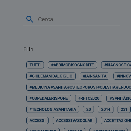
Filtri
TUTTI
#ABBIMOBISOGNODITE
#DIAGNOSTIC
#GIULEMANIDALGIGLIO
#IAINSANITÀ
#INNOV
#MEDICINA #SANITÀ #OSTEOPOROSI #OBESITÀ #ENDOC
#OSPEDALERISPONE
#RFTC2020
#SANITÀDI
#TECNOLOGIASANITARIA
20
2014
231
ACCESSI
ACCESSI VASCOLARI
ACCETTAZION