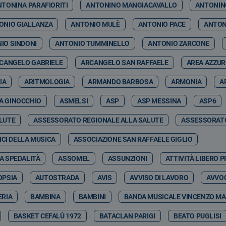
NTONINA PARAFIORITI
ANTONINO MANGIACAVALLO
ANTONIN
ONIO GIALLANZA
ANTONIO MULÈ
ANTONIO PACE
ANTON
IO SINDONI
ANTONIO TUMMINELLO
ANTONIO ZARCONE
CANGELO GABRIELE
ARCANGELO SAN RAFFAELE
AREA AZZU
IA
ARITMOLOGIA
ARMANDO BARBOSA
ARMONIA
A
A GINOCCHIO
ASMELSI
ASP
ASP MESSINA
ASP6
LUTE
ASSESSORATO REGIONALE ALLA SALUTE
ASSESSORATO
CI DELLA MUSICA
ASSOCIAZIONE SAN RAFFAELE GIGLIO
A SPEDALITÀ
ASSOMEL
ASSUNZIONI
ATTIVITÀ LIBERO 
OPSIA
AUTOSTRADA
AVIS
AVVISO DI LAVORO
AVVOC
RIA
BAMBINA
BAMBINI
BANDA MUSICALE VINCENZO MA
BASKET CEFALÙ 1972
BATACLAN PARIGI
BEATO PUGLISI