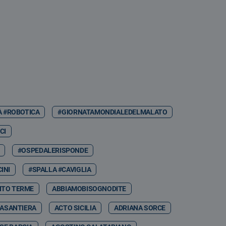
À #ROBOTICA
#GIORNATAMONDIALEDELMALATO
CI
#OSPEDALERISPONDE
INI
#SPALLA #CAVIGLIA
NTO TERME
ABBIAMOBISOGNODITE
ASANTIERA
ACTO SICILIA
ADRIANA SORCE