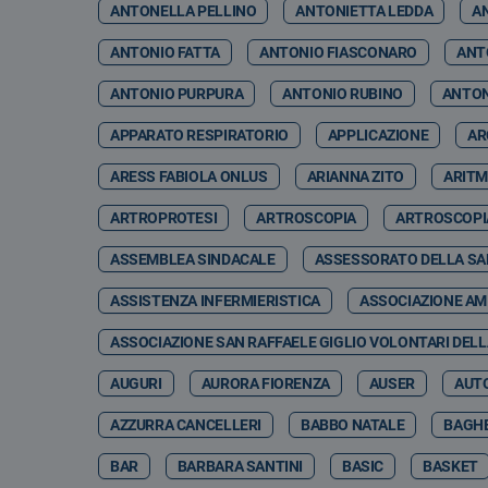
ANTONELLA PELLINO
ANTONIETTA LEDDA
A
ANTONIO FATTA
ANTONIO FIASCONARO
ANT
ANTONIO PURPURA
ANTONIO RUBINO
ANTON
APPARATO RESPIRATORIO
APPLICAZIONE
AR
ARESS FABIOLA ONLUS
ARIANNA ZITO
ARITM
ARTROPROTESI
ARTROSCOPIA
ARTROSCOPI
ASSEMBLEA SINDACALE
ASSESSORATO DELLA SA
ASSISTENZA INFERMIERISTICA
ASSOCIAZIONE AMI
ASSOCIAZIONE SAN RAFFAELE GIGLIO VOLONTARI DELL
AUGURI
AURORA FIORENZA
AUSER
AUT
AZZURRA CANCELLERI
BABBO NATALE
BAGHE
BAR
BARBARA SANTINI
BASIC
BASKET