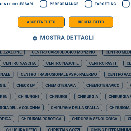
MENTE NECESSARI
PERFORMANCE
TARGETING
RMELO NICOLOSI
CASAGIT SALUTE
CASERMA BOTTA
C
ZZ WINTER
CASTELBUONO SCIENZA
CASTELBUONO WINTER F
ACCETTA TUTTO
RIFIUTA TUTTO
CATIA VITRANO
CAV
CAV PAVIA
CAVIGLIA
CDA
MOSTRA DETTAGLI
& ARTIFCIAL INTELLIGENCE
CEFALÙ ENERGIA SPA
CEFALUÙ
LIZZAZIONE
CENTRO CARDIOLOGICO MONZINO
CENTRO MED
CENTRO NASCITA
CENTRO NASCITE
CENTRO PASTI
CE
ONALE
CENTRO TRASFUSIONALE ASP6 PALERMO
CENTRO VAC
GIL
CHECK UP
CHEMIOTERAPIA
CHEMIOTERAPICO
DREN
CHIRURGHI
CHIRURGI
CHIRURGIA
CHIRURGIA 
RGIA DELLA COLONNA
CHIRURGIA DELLA SPALLA
CHIRURGIA
OPICA
CHIRURGIA ROBOTICA
CHIRURGIA SENOLOGICA
C
CHIUSURA UFFICI
CHRISTIAN GOZZI
CIMINO DI TERMINI I