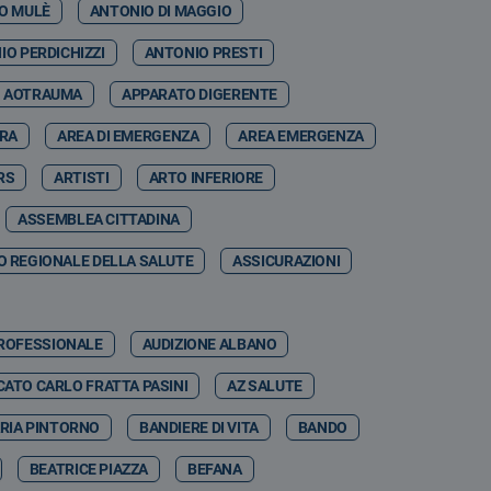
O MULÈ
ANTONIO DI MAGGIO
IO PERDICHIZZI
ANTONIO PRESTI
AOTRAUMA
APPARATO DIGERENTE
RRA
AREA DI EMERGENZA
AREA EMERGENZA
RS
ARTISTI
ARTO INFERIORE
ASSEMBLEA CITTADINA
 REGIONALE DELLA SALUTE
ASSICURAZIONI
PROFESSIONALE
AUDIZIONE ALBANO
ATO CARLO FRATTA PASINI
AZ SALUTE
RIA PINTORNO
BANDIERE DI VITA
BANDO
BEATRICE PIAZZA
BEFANA