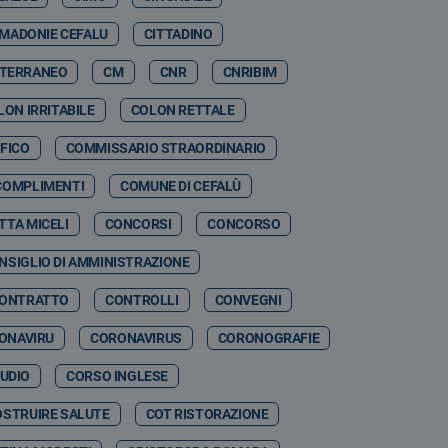
 MADONIE CEFALU
CITTADINO
ITERRANEO
CM
CNR
CNRIBIM
LON IRRITABILE
COLON RETTALE
FICO
COMMISSARIO STRAORDINARIO
COMPLIMENTI
COMUNE DI CEFALÙ
TTA MICELI
CONCORSI
CONCORSO
NSIGLIO DI AMMINISTRAZIONE
ONTRATTO
CONTROLLI
CONVEGNI
ONAVIRU
CORONAVIRUS
CORONOGRAFIE
TUDIO
CORSO INGLESE
OSTRUIRE SALUTE
COT RISTORAZIONE