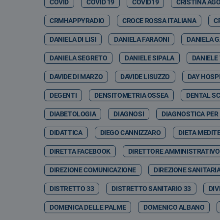
COVID
COVID 19
COVID19
CRISTINA AG
CRMHAPPYRADIO
CROCE ROSSA ITALIANA
C
DANIELA DI LISI
DANIELA FARAONI
DANIELA 
DANIELA SEGRETO
DANIELE SIPALA
DANIELE
DAVIDE DI MARZO
DAVIDE LISUZZO
DAY HOSP
DEGENTI
DENSITOMETRIA OSSEA
DENTAL S
DIABETOLOGIA
DIAGNOSI
DIAGNOSTICA PER
DIDATTICA
DIEGO CANNIZZARO
DIETA MEDIT
DIRETTA FACEBOOK
DIRETTORE AMMINISTRATIVO
DIREZIONE COMUNICAZIONE
DIREZIONE SANITARI
DISTRETTO 33
DISTRETTO SANITARIO 33
DIV
DOMENICA DELLE PALME
DOMENICO ALBANO