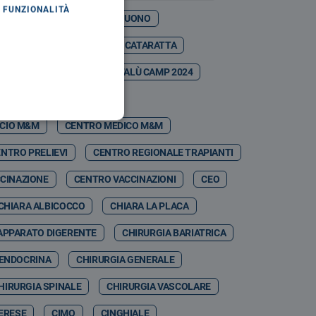
FUNZIONALITÀ
ASO MARTINA
CASTELBUONO
ESTIVAL
CATANIA
CATARATTA
CDSA
CEFALÙ
CEFALÙ CAMP 2024
CEFPAS
CEI
ICIO M&M
CENTRO MEDICO M&M
NTRO PRELIEVI
CENTRO REGIONALE TRAPIANTI
CINAZIONE
CENTRO VACCINAZIONI
CEO
CHIARA ALBICOCCO
CHIARA LA PLACA
APPARATO DIGERENTE
CHIRURGIA BARIATRICA
 ENDOCRINA
CHIRURGIA GENERALE
HIRURGIA SPINALE
CHIRURGIA VASCOLARE
MERESE
CIMO
CINGHIALE