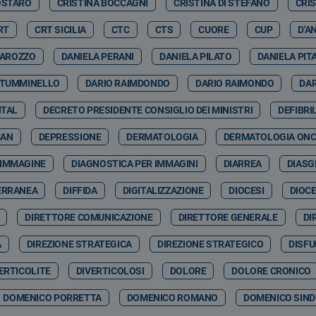
OSTARO
CRISTINA BOCCAGNI
CRISTINA DI STEFANO
CRI
RT
CRT SICILIA
CTC
CTS
CUORE
CUP
D'A
GAROZZO
DANIELA PERANI
DANIELA PILATO
DANIELA PIT
 TUMMINELLO
DARIO RAIMDONDO
DARIO RAIMONDO
DA
ITAL
DECRETO PRESIDENTE CONSIGLIO DEI MINISTRI
DEFIBRI
CAN
DEPRESSIONE
DERMATOLOGIA
DERMATOLOGIA ON
 IMMAGINE
DIAGNOSTICA PER IMMAGINI
DIARREA
DIASG
ERRANEA
DIFFIDA
DIGITALIZZAZIONE
DIOCESI
DIOCE
DIRETTORE COMUNICAZIONE
DIRETTORE GENERALE
DI
A
DIREZIONE STRATEGICA
DIREZIONE STRATEGICO
DISFU
ERTICOLITE
DIVERTICOLOSI
DOLORE
DOLORE CRONICO
DOMENICO PORRETTA
DOMENICO ROMANO
DOMENICO SIND