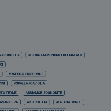
À #ROBOTICA
#GIORNATAMONDIALEDELMALATO
CI
#OSPEDALERISPONDE
INI
#SPALLA #CAVIGLIA
NTO TERME
ABBIAMOBISOGNODITE
ASANTIERA
ACTO SICILIA
ADRIANA SORCE