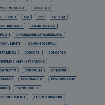
 MADONIE CEFALU
CITTADINO
ITERRANEO
CM
CNR
CNRIBIM
LON IRRITABILE
COLON RETTALE
FICO
COMMISSARIO STRAORDINARIO
COMPLIMENTI
COMUNE DI CEFALÙ
TTA MICELI
CONCORSI
CONCORSO
NSIGLIO DI AMMINISTRAZIONE
ONTRATTO
CONTROLLI
CONVEGNI
ONAVIRU
CORONAVIRUS
CORONOGRAFIE
TUDIO
CORSO INGLESE
OSTRUIRE SALUTE
COT RISTORAZIONE