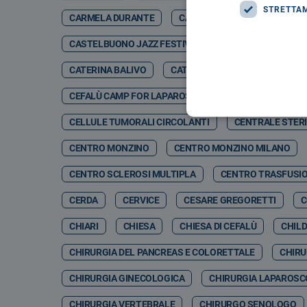
STRETTA
CARMELA DURANTE
CARMELO DI GIORGIO
CA
CASTELBUONO JAZZ FESTIVAL
CASTELBUONO JA
CATERINA BALIVO
CATETERE TETRAPOLARE
CEFALÙ CAMP FOR LAPAROSCOPIC & ROBOTIC SURGERY 
CELLULE TUMORALI CIRCOLANTI
CENTRALE STERI
CENTRO MONZINO
CENTRO MONZINO MILANO
CENTRO SCLEROSI MULTIPLA
CENTRO TRASFUSI
CERDA
CERVICE
CESARE GREGORETTI
C
CHIARI
CHIESA
CHIESA DI CEFALÙ
CHIL
CHIRURGIA DEL PANCREAS E COLORETTALE
CHIRU
CHIRURGIA GINECOLOGICA
CHIRURGIA LAPAROSC
CHIRURGIA VERTEBRALE
CHIRURGO SENOLOGO