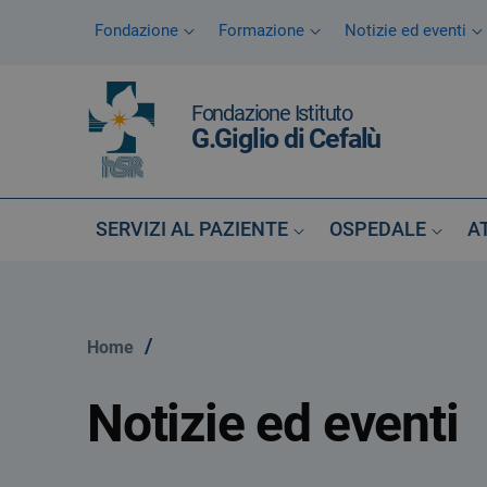
Vai ai contenuti
Fondazione
Formazione
Notizie ed eventi
Vai al menu di navigazione
Vai al footer
Fondazione Istituto
G.Giglio di Cefalù
SERVIZI AL PAZIENTE
OSPEDALE
A
/
Home
Notizie ed eventi