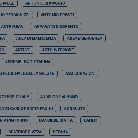
O MULÈ
ANTONIO DI MAGGIO
IO PERDICHIZZI
ANTONIO PRESTI
AOTRAUMA
APPARATO DIGERENTE
RRA
AREA DI EMERGENZA
AREA EMERGENZA
RS
ARTISTI
ARTO INFERIORE
ASSEMBLEA CITTADINA
 REGIONALE DELLA SALUTE
ASSICURAZIONI
PROFESSIONALE
AUDIZIONE ALBANO
ATO CARLO FRATTA PASINI
AZ SALUTE
RIA PINTORNO
BANDIERE DI VITA
BANDO
BEATRICE PIAZZA
BEFANA