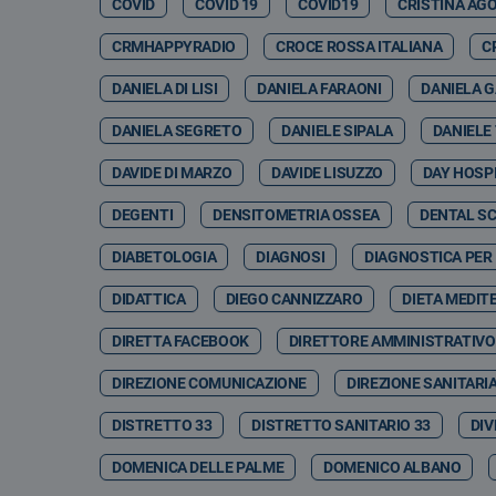
COVID
COVID 19
COVID19
CRISTINA AG
CRMHAPPYRADIO
CROCE ROSSA ITALIANA
C
DANIELA DI LISI
DANIELA FARAONI
DANIELA 
DANIELA SEGRETO
DANIELE SIPALA
DANIELE
DAVIDE DI MARZO
DAVIDE LISUZZO
DAY HOSP
DEGENTI
DENSITOMETRIA OSSEA
DENTAL S
DIABETOLOGIA
DIAGNOSI
DIAGNOSTICA PER
DIDATTICA
DIEGO CANNIZZARO
DIETA MEDIT
DIRETTA FACEBOOK
DIRETTORE AMMINISTRATIVO
DIREZIONE COMUNICAZIONE
DIREZIONE SANITARI
DISTRETTO 33
DISTRETTO SANITARIO 33
DIV
DOMENICA DELLE PALME
DOMENICO ALBANO