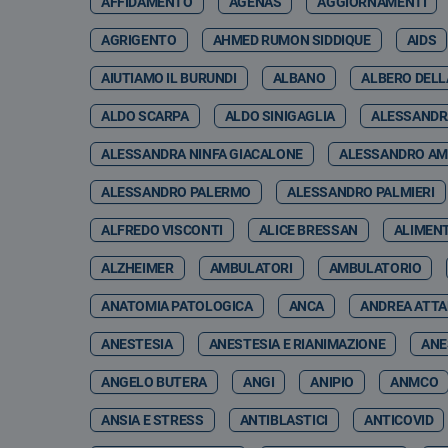
AFFIDAMENTO
AGENAS
AGGIORNAMENTI
AGRIGENTO
AHMED RUMON SIDDIQUE
AIDS
AIUTIAMO IL BURUNDI
ALBANO
ALBERO DELL
ALDO SCARPA
ALDO SINIGAGLIA
ALESSANDR
ALESSANDRA NINFA GIACALONE
ALESSANDRO A
ALESSANDRO PALERMO
ALESSANDRO PALMIERI
ALFREDO VISCONTI
ALICE BRESSAN
ALIMEN
ALZHEIMER
AMBULATORI
AMBULATORIO
ANATOMIA PATOLOGICA
ANCA
ANDREA ATT
ANESTESIA
ANESTESIA E RIANIMAZIONE
ANE
ANGELO BUTERA
ANGI
ANIPIO
ANMCO
ANSIA E STRESS
ANTIBLASTICI
ANTICOVID