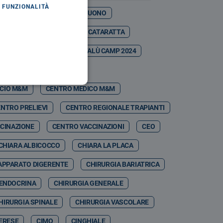
FUNZIONALITÀ
ASO MARTINA
CASTELBUONO
ESTIVAL
CATANIA
CATARATTA
CDSA
CEFALÙ
CEFALÙ CAMP 2024
CEFPAS
CEI
ICIO M&M
CENTRO MEDICO M&M
NTRO PRELIEVI
CENTRO REGIONALE TRAPIANTI
CINAZIONE
CENTRO VACCINAZIONI
CEO
CHIARA ALBICOCCO
CHIARA LA PLACA
APPARATO DIGERENTE
CHIRURGIA BARIATRICA
 ENDOCRINA
CHIRURGIA GENERALE
HIRURGIA SPINALE
CHIRURGIA VASCOLARE
MERESE
CIMO
CINGHIALE