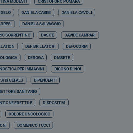
STINA MODESTI
CRISTOFORO POMARA
NGELO
DANIELA CABIBI
DANIELA CAVOLI
ARRESI
DANIELA SALVAGGIO
RIO SORRENTINO
DASOE
DAVIDE CAMPARI
LLATION
DEFIBRILLATORI
DEFOCORM
COLOGICA
DEROGA
DIABETE
NOSTICA PER IMMAGINI
DICONO DI NOI
SI DI CEFALÙ
DIPENDENTI
RETTORE SANITARIO
NZIONE ERETTILE
DISPOSITIVI
DOLORE ONCOLOGICO
ONI
DOMENICO TUCCI