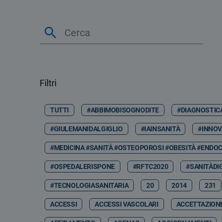
Filtri
TUTTI
#ABBIMOBISOGNODITE
#DIAGNOSTIC
#GIULEMANIDALGIGLIO
#IAINSANITÀ
#INNOV
#MEDICINA #SANITÀ #OSTEOPOROSI #OBESITÀ #ENDOC
#OSPEDALERISPONE
#RFTC2020
#SANITÀDI
#TECNOLOGIASANITARIA
20
2014
231
ACCESSI
ACCESSI VASCOLARI
ACCETTAZION