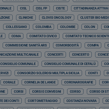
RDINALE
CISL
CISL FP
CISTE
CITTADINANZA ATTIVA
AZIONE
CLINICHE
CLOVIS ONCOLOGY
CLUSTER BIO MED
COLLESSANO
COLOMBA
COLOMBE
COLON
CO
LE
COMA
COMITATO CIVICO
COMITATO TECNICO SCIENTI
COMMISSIONE SANITÀ ARS
COMORBODITÀ
COMPA
ICAZIONE MULTICANALE
CONCERTI
CONCERTO
CONCE
CONSIGLIO COMUNALE
CONSIGLIO COMUNALE DI CEFALÙ
CO
RVIZI
CONSORZIO SCLEROSI MULTIPLA SICILIA
CONTI
C
CORALE
CORNELIA DE LANGE
CORONAROGRAFIE
COR
ONE
CORSI
CORSI E CONVEGNI
CORSO
CORSO DI S
E DEI CONTI
CORTOMETRAGGIO
COSTANZA NOVARA
C