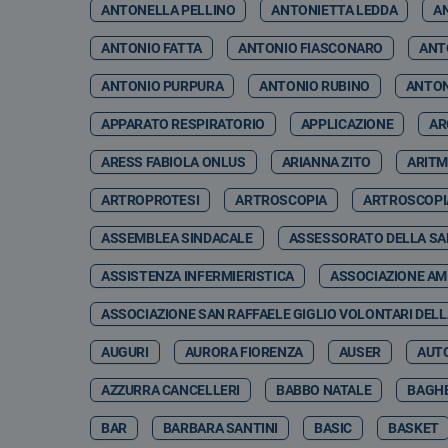
ANTONELLA PELLINO
ANTONIETTA LEDDA
A
ANTONIO FATTA
ANTONIO FIASCONARO
ANT
ANTONIO PURPURA
ANTONIO RUBINO
ANTON
APPARATO RESPIRATORIO
APPLICAZIONE
AR
ARESS FABIOLA ONLUS
ARIANNA ZITO
ARITM
ARTROPROTESI
ARTROSCOPIA
ARTROSCOPI
ASSEMBLEA SINDACALE
ASSESSORATO DELLA SA
ASSISTENZA INFERMIERISTICA
ASSOCIAZIONE AMI
ASSOCIAZIONE SAN RAFFAELE GIGLIO VOLONTARI DELL
AUGURI
AURORA FIORENZA
AUSER
AUT
AZZURRA CANCELLERI
BABBO NATALE
BAGHE
BAR
BARBARA SANTINI
BASIC
BASKET