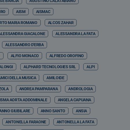
SE BARCIA
AGOSTINO CALATABIANO
IRO
AISM
AISMAC
RTO MARIA ROMANO
ALCOS ZAHAR
ALESSANDRA GIACALONE
ALESSANDRA LA FATA
ALESSANDRO D'ERBA
I
ALFIO MONACO
ALFREDO OROFINO
ALONGI
ALPHARD TECNOLOGIES SRL
ALPI
AMICI DELLA MUSICA
AMILOIDE
ZOLA
ANDREA PAMPARANA
ANDROLOGIA
ISMA AORTA ADDOMINALE
ANGELA CAPUANA
ANNO GIUBILARE
ANNO SANTO
ANSIA
ANTONELLA FARAONE
ANTONELLA LA FATA