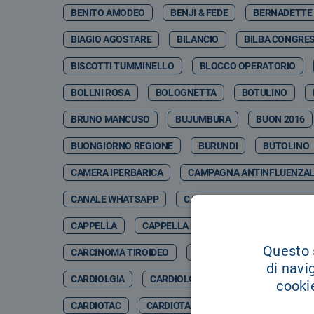
BENITO AMODEO
BENJI & FEDE
BERNADETTE
BIAGIO AGOSTARE
BILANCIO
BILBA CONGRES
BISCOTTI TUMMINELLO
BLOCCO OPERATORIO
BOLLNI ROSA
BOLOGNETTA
BOTULINO
BRUNO MANCUSO
BUJUMBURA
BUON 2016
BUONGIORNO REGIONE
BURUNDI
BUTOLINO
CAMERA IPERBARICA
CAMPAGNA ANTINFLUENZA
CANALE WHATSAPP
CANCER GENETIC CENTER CO
CAPPELLA
CAPPELLA DELL'OSPEDALE
CAPPE
Questo s
CARCINOMA TIROIDEO
CARCINOSI PERITONEALE
di navi
CARDIOLGIA
CARDIOLOGCIA
CARDIOLOGI
cookie
CARDIOTAC
CARDIOTARACICA
CARDIOTC