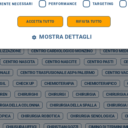
MENTE NECESSARI
PERFORMANCE
TARGETING
RMELO NICOLOSI
CASAGIT SALUTE
CASERMA BOTTA
C
ZZ WINTER
CASTELBUONO SCIENZA
CASTELBUONO WINTER F
ACCETTA TUTTO
RIFIUTA TUTTO
CATIA VITRANO
CAV
CAV PAVIA
CAVIGLIA
CDA
MOSTRA DETTAGLI
& ARTIFCIAL INTELLIGENCE
CEFALÙ ENERGIA SPA
CEFALUÙ
LIZZAZIONE
CENTRO CARDIOLOGICO MONZINO
CENTRO MED
CENTRO NASCITA
CENTRO NASCITE
CENTRO PASTI
CE
ONALE
CENTRO TRASFUSIONALE ASP6 PALERMO
CENTRO VAC
GIL
CHECK UP
CHEMIOTERAPIA
CHEMIOTERAPICO
DREN
CHIRURGHI
CHIRURGI
CHIRURGIA
CHIRURGIA 
RGIA DELLA COLONNA
CHIRURGIA DELLA SPALLA
CHIRURGIA
OPICA
CHIRURGIA ROBOTICA
CHIRURGIA SENOLOGICA
C
CHIUSURA UFFICI
CHRISTIAN GOZZI
CIMINO DI TERMINI I