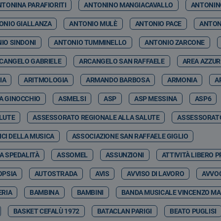
NTONINA PARAFIORITI
ANTONINO MANGIACAVALLO
ANTONIN
ONIO GIALLANZA
ANTONIO MULÈ
ANTONIO PACE
ANTON
IO SINDONI
ANTONIO TUMMINELLO
ANTONIO ZARCONE
CANGELO GABRIELE
ARCANGELO SAN RAFFAELE
AREA AZZU
IA
ARITMOLOGIA
ARMANDO BARBOSA
ARMONIA
A
A GINOCCHIO
ASMELSI
ASP
ASP MESSINA
ASP6
LUTE
ASSESSORATO REGIONALE ALLA SALUTE
ASSESSORATO
CI DELLA MUSICA
ASSOCIAZIONE SAN RAFFAELE GIGLIO
A SPEDALITÀ
ASSOMEL
ASSUNZIONI
ATTIVITÀ LIBERO 
OPSIA
AUTOSTRADA
AVIS
AVVISO DI LAVORO
AVVOC
RIA
BAMBINA
BAMBINI
BANDA MUSICALE VINCENZO MA
BASKET CEFALÙ 1972
BATACLAN PARIGI
BEATO PUGLISI