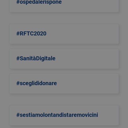
#ospedalerispone
#RFTC2020
#SanitàDigitale
#sceglididonare
#sestiamolontandistaremovicini