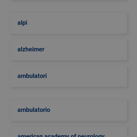
alpi
alzheimer
ambulatori
ambulatorio
american academy of neurology