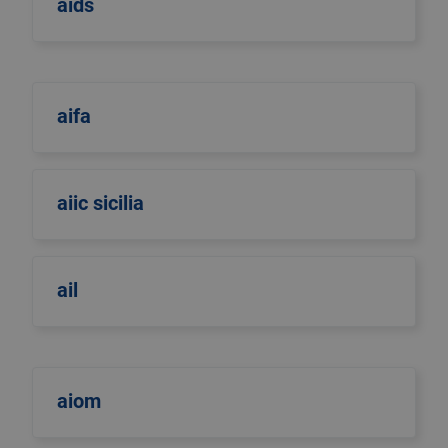
aids
aifa
aiic sicilia
ail
aiom