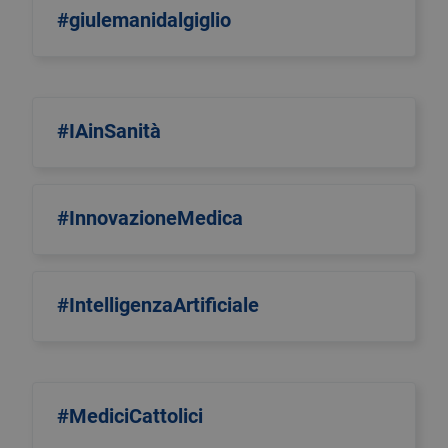
#giulemanidalgiglio
#IAinSanità
#InnovazioneMedica
#IntelligenzaArtificiale
#MediciCattolici