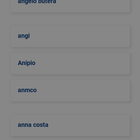
angelo butera
angi
Anipio
anmco
anna costa