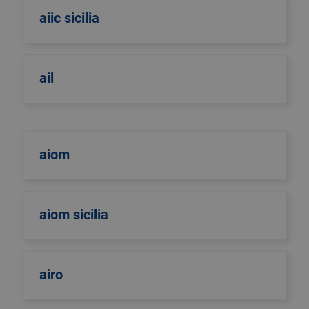
aiic sicilia
ail
aiom
aiom sicilia
airo