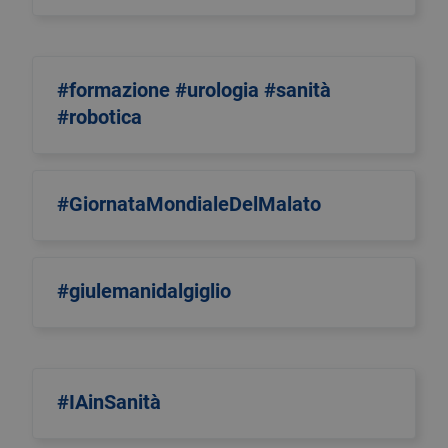
#formazione #urologia #sanità
#robotica
#GiornataMondialeDelMalato
#giulemanidalgiglio
#IAinSanità