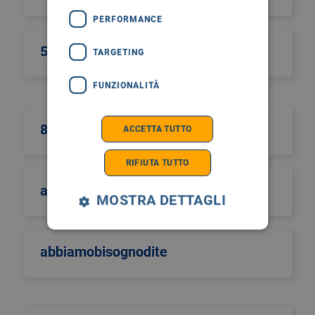
PERFORMANCE
5xmille
TARGETING
FUNZIONALITÀ
8 marzo
ACCETTA TUTTO
RIFIUTA TUTTO
abanto terme
MOSTRA DETTAGLI
abbiamobisognodite