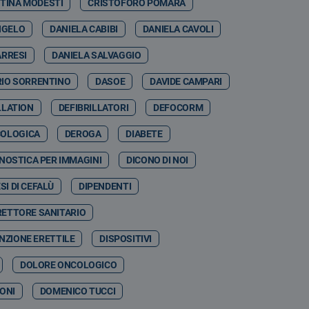
STINA MODESTI
CRISTOFORO POMARA
NGELO
DANIELA CABIBI
DANIELA CAVOLI
ARRESI
DANIELA SALVAGGIO
RIO SORRENTINO
DASOE
DAVIDE CAMPARI
LLATION
DEFIBRILLATORI
DEFOCORM
COLOGICA
DEROGA
DIABETE
NOSTICA PER IMMAGINI
DICONO DI NOI
SI DI CEFALÙ
DIPENDENTI
RETTORE SANITARIO
NZIONE ERETTILE
DISPOSITIVI
DOLORE ONCOLOGICO
ONI
DOMENICO TUCCI