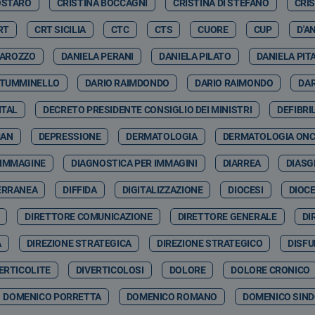
OSTARO
CRISTINA BOCCAGNI
CRISTINA DI STEFANO
CRI
RT
CRT SICILIA
CTC
CTS
CUORE
CUP
D'A
GAROZZO
DANIELA PERANI
DANIELA PILATO
DANIELA PIT
 TUMMINELLO
DARIO RAIMDONDO
DARIO RAIMONDO
DA
ITAL
DECRETO PRESIDENTE CONSIGLIO DEI MINISTRI
DEFIBRI
CAN
DEPRESSIONE
DERMATOLOGIA
DERMATOLOGIA ON
 IMMAGINE
DIAGNOSTICA PER IMMAGINI
DIARREA
DIASG
ERRANEA
DIFFIDA
DIGITALIZZAZIONE
DIOCESI
DIOCE
DIRETTORE COMUNICAZIONE
DIRETTORE GENERALE
DI
A
DIREZIONE STRATEGICA
DIREZIONE STRATEGICO
DISFU
ERTICOLITE
DIVERTICOLOSI
DOLORE
DOLORE CRONICO
DOMENICO PORRETTA
DOMENICO ROMANO
DOMENICO SIND