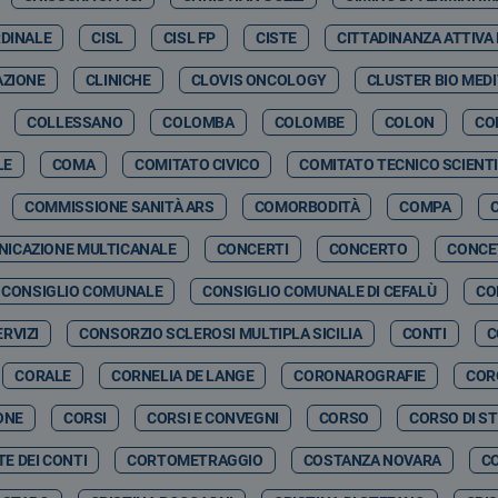
RDINALE
CISL
CISL FP
CISTE
CITTADINANZA ATTIVA
AZIONE
CLINICHE
CLOVIS ONCOLOGY
CLUSTER BIO MED
COLLESSANO
COLOMBA
COLOMBE
COLON
CO
LE
COMA
COMITATO CIVICO
COMITATO TECNICO SCIENTI
COMMISSIONE SANITÀ ARS
COMORBODITÀ
COMPA
ICAZIONE MULTICANALE
CONCERTI
CONCERTO
CONCE
CONSIGLIO COMUNALE
CONSIGLIO COMUNALE DI CEFALÙ
CO
RVIZI
CONSORZIO SCLEROSI MULTIPLA SICILIA
CONTI
C
CORALE
CORNELIA DE LANGE
CORONAROGRAFIE
COR
ONE
CORSI
CORSI E CONVEGNI
CORSO
CORSO DI S
E DEI CONTI
CORTOMETRAGGIO
COSTANZA NOVARA
C