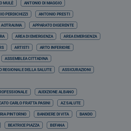
O MULÈ
ANTONIO DI MAGGIO
IO PERDICHIZZI
ANTONIO PRESTI
AOTRAUMA
APPARATO DIGERENTE
RRA
AREA DI EMERGENZA
AREA EMERGENZA
RS
ARTISTI
ARTO INFERIORE
ASSEMBLEA CITTADINA
 REGIONALE DELLA SALUTE
ASSICURAZIONI
PROFESSIONALE
AUDIZIONE ALBANO
ATO CARLO FRATTA PASINI
AZ SALUTE
RIA PINTORNO
BANDIERE DI VITA
BANDO
BEATRICE PIAZZA
BEFANA