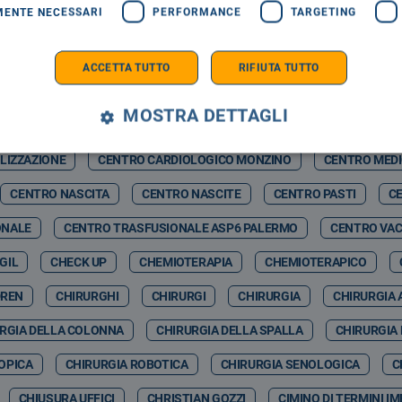
MENTE NECESSARI
PERFORMANCE
TARGETING
RMELO NICOLOSI
CASAGIT SALUTE
CASERMA BOTTA
C
ZZ WINTER
CASTELBUONO SCIENZA
CASTELBUONO WINTER F
ACCETTA TUTTO
RIFIUTA TUTTO
CATIA VITRANO
CAV
CAV PAVIA
CAVIGLIA
CDA
MOSTRA DETTAGLI
& ARTIFCIAL INTELLIGENCE
CEFALÙ ENERGIA SPA
CEFALUÙ
LIZZAZIONE
CENTRO CARDIOLOGICO MONZINO
CENTRO MED
CENTRO NASCITA
CENTRO NASCITE
CENTRO PASTI
CE
ONALE
CENTRO TRASFUSIONALE ASP6 PALERMO
CENTRO VAC
GIL
CHECK UP
CHEMIOTERAPIA
CHEMIOTERAPICO
DREN
CHIRURGHI
CHIRURGI
CHIRURGIA
CHIRURGIA 
RGIA DELLA COLONNA
CHIRURGIA DELLA SPALLA
CHIRURGIA
OPICA
CHIRURGIA ROBOTICA
CHIRURGIA SENOLOGICA
C
CHIUSURA UFFICI
CHRISTIAN GOZZI
CIMINO DI TERMINI I