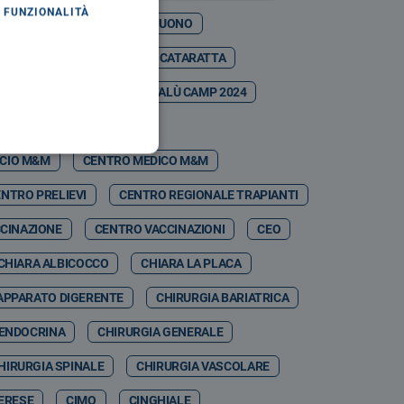
FUNZIONALITÀ
ASO MARTINA
CASTELBUONO
ESTIVAL
CATANIA
CATARATTA
CDSA
CEFALÙ
CEFALÙ CAMP 2024
CEFPAS
CEI
ICIO M&M
CENTRO MEDICO M&M
NTRO PRELIEVI
CENTRO REGIONALE TRAPIANTI
CINAZIONE
CENTRO VACCINAZIONI
CEO
CHIARA ALBICOCCO
CHIARA LA PLACA
APPARATO DIGERENTE
CHIRURGIA BARIATRICA
 ENDOCRINA
CHIRURGIA GENERALE
HIRURGIA SPINALE
CHIRURGIA VASCOLARE
MERESE
CIMO
CINGHIALE