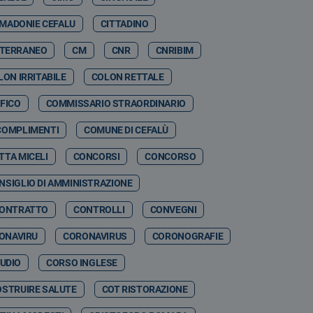
 MADONIE CEFALU
CITTADINO
ITERRANEO
CM
CNR
CNRIBIM
LON IRRITABILE
COLON RETTALE
FICO
COMMISSARIO STRAORDINARIO
COMPLIMENTI
COMUNE DI CEFALÙ
TTA MICELI
CONCORSI
CONCORSO
NSIGLIO DI AMMINISTRAZIONE
ONTRATTO
CONTROLLI
CONVEGNI
ONAVIRU
CORONAVIRUS
CORONOGRAFIE
TUDIO
CORSO INGLESE
OSTRUIRE SALUTE
COT RISTORAZIONE