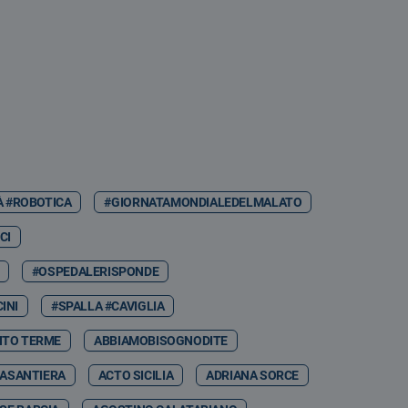
À #ROBOTICA
#GIORNATAMONDIALEDELMALATO
CI
#OSPEDALERISPONDE
INI
#SPALLA #CAVIGLIA
NTO TERME
ABBIAMOBISOGNODITE
ASANTIERA
ACTO SICILIA
ADRIANA SORCE