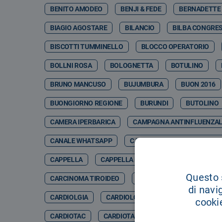
BENITO AMODEO
BENJI & FEDE
BERNADETTE
BIAGIO AGOSTARE
BILANCIO
BILBA CONGRES
BISCOTTI TUMMINELLO
BLOCCO OPERATORIO
BOLLNI ROSA
BOLOGNETTA
BOTULINO
BRUNO MANCUSO
BUJUMBURA
BUON 2016
BUONGIORNO REGIONE
BURUNDI
BUTOLINO
CAMERA IPERBARICA
CAMPAGNA ANTINFLUENZA
CANALE WHATSAPP
CANCER GENETIC CENTER CO
CAPPELLA
CAPPELLA DELL'OSPEDALE
CAPPE
Questo s
CARCINOMA TIROIDEO
CARCINOSI PERITONEALE
di navi
CARDIOLGIA
CARDIOLOGCIA
CARDIOLOGI
cookie
CARDIOTAC
CARDIOTARACICA
CARDIOTC