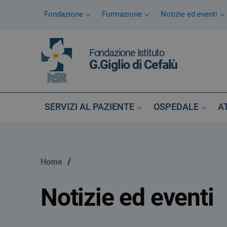
Vai ai contenuti
Fondazione
Formazione
Notizie ed eventi
Vai al menu di navigazione
Vai al footer
Fondazione Istituto
G.Giglio di Cefalù
SERVIZI AL PAZIENTE
OSPEDALE
A
/
Home
Notizie ed eventi