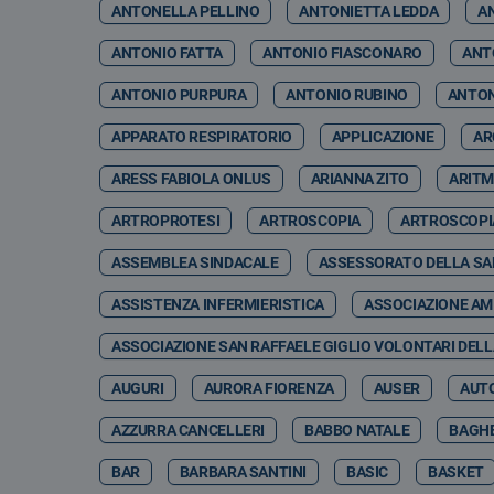
ANTONELLA PELLINO
ANTONIETTA LEDDA
A
ANTONIO FATTA
ANTONIO FIASCONARO
ANT
ANTONIO PURPURA
ANTONIO RUBINO
ANTON
APPARATO RESPIRATORIO
APPLICAZIONE
AR
ARESS FABIOLA ONLUS
ARIANNA ZITO
ARITM
ARTROPROTESI
ARTROSCOPIA
ARTROSCOPI
ASSEMBLEA SINDACALE
ASSESSORATO DELLA SA
ASSISTENZA INFERMIERISTICA
ASSOCIAZIONE AMI
ASSOCIAZIONE SAN RAFFAELE GIGLIO VOLONTARI DELL
AUGURI
AURORA FIORENZA
AUSER
AUT
AZZURRA CANCELLERI
BABBO NATALE
BAGHE
BAR
BARBARA SANTINI
BASIC
BASKET