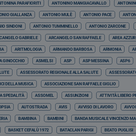
NTONINA PARAFIORITI
ANTONINO MANGIACAVALLO
ANTONIN
ONIO GIALLANZA
ANTONIO MULÈ
ANTONIO PACE
ANTON
IO SINDONI
ANTONIO TUMMINELLO
ANTONIO ZARCONE
CANGELO GABRIELE
ARCANGELO SAN RAFFAELE
AREA AZZU
IA
ARITMOLOGIA
ARMANDO BARBOSA
ARMONIA
A
A GINOCCHIO
ASMELSI
ASP
ASP MESSINA
ASP6
LUTE
ASSESSORATO REGIONALE ALLA SALUTE
ASSESSORATO
CI DELLA MUSICA
ASSOCIAZIONE SAN RAFFAELE GIGLIO
A SPEDALITÀ
ASSOMEL
ASSUNZIONI
ATTIVITÀ LIBERO 
OPSIA
AUTOSTRADA
AVIS
AVVISO DI LAVORO
AVVOC
RIA
BAMBINA
BAMBINI
BANDA MUSICALE VINCENZO MA
BASKET CEFALÙ 1972
BATACLAN PARIGI
BEATO PUGLISI