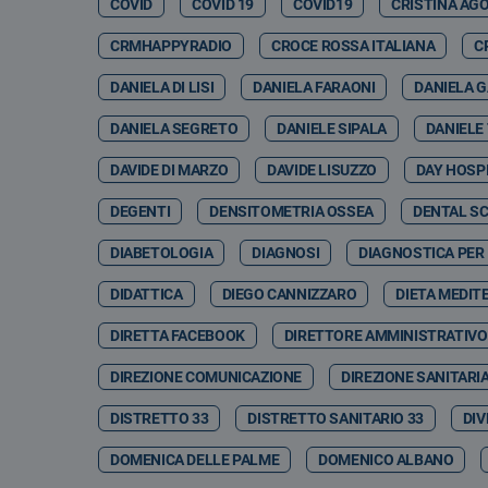
COVID
COVID 19
COVID19
CRISTINA AG
CRMHAPPYRADIO
CROCE ROSSA ITALIANA
C
DANIELA DI LISI
DANIELA FARAONI
DANIELA 
DANIELA SEGRETO
DANIELE SIPALA
DANIELE
DAVIDE DI MARZO
DAVIDE LISUZZO
DAY HOSP
DEGENTI
DENSITOMETRIA OSSEA
DENTAL S
DIABETOLOGIA
DIAGNOSI
DIAGNOSTICA PER
DIDATTICA
DIEGO CANNIZZARO
DIETA MEDIT
DIRETTA FACEBOOK
DIRETTORE AMMINISTRATIVO
DIREZIONE COMUNICAZIONE
DIREZIONE SANITARI
DISTRETTO 33
DISTRETTO SANITARIO 33
DIV
DOMENICA DELLE PALME
DOMENICO ALBANO