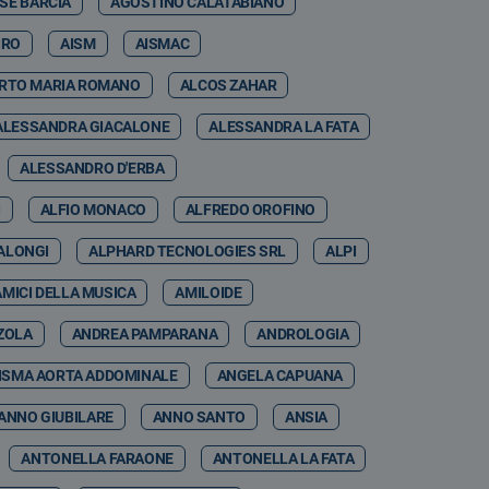
SE BARCIA
AGOSTINO CALATABIANO
IRO
AISM
AISMAC
RTO MARIA ROMANO
ALCOS ZAHAR
ALESSANDRA GIACALONE
ALESSANDRA LA FATA
ALESSANDRO D'ERBA
I
ALFIO MONACO
ALFREDO OROFINO
ALONGI
ALPHARD TECNOLOGIES SRL
ALPI
AMICI DELLA MUSICA
AMILOIDE
ZOLA
ANDREA PAMPARANA
ANDROLOGIA
ISMA AORTA ADDOMINALE
ANGELA CAPUANA
ANNO GIUBILARE
ANNO SANTO
ANSIA
ANTONELLA FARAONE
ANTONELLA LA FATA