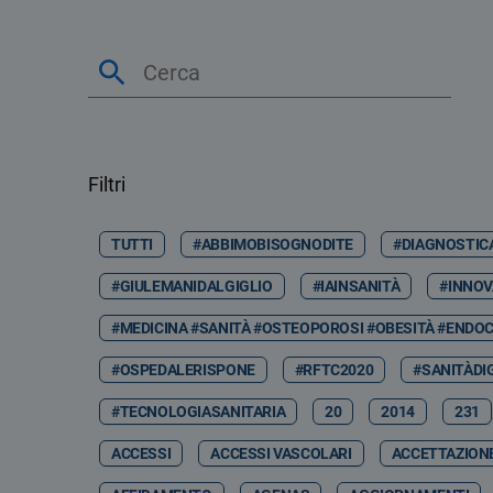
Filtri
TUTTI
#ABBIMOBISOGNODITE
#DIAGNOSTIC
#GIULEMANIDALGIGLIO
#IAINSANITÀ
#INNOV
#MEDICINA #SANITÀ #OSTEOPOROSI #OBESITÀ #ENDOC
#OSPEDALERISPONE
#RFTC2020
#SANITÀDI
#TECNOLOGIASANITARIA
20
2014
231
ACCESSI
ACCESSI VASCOLARI
ACCETTAZION