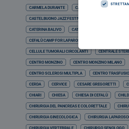
STRETTA
CARMELA DURANTE
CARMELO DI GIORGIO
CA
CASTELBUONO JAZZ FESTIVAL
CASTELBUONO JA
CATERINA BALIVO
CATETERE TETRAPOLARE
CEFALÙ CAMP FOR LAPAROSCOPIC & ROBOTIC SURGERY 
CELLULE TUMORALI CIRCOLANTI
CENTRALE STERI
CENTRO MONZINO
CENTRO MONZINO MILANO
CENTRO SCLEROSI MULTIPLA
CENTRO TRASFUSI
CERDA
CERVICE
CESARE GREGORETTI
C
CHIARI
CHIESA
CHIESA DI CEFALÙ
CHIL
CHIRURGIA DEL PANCREAS E COLORETTALE
CHIRU
CHIRURGIA GINECOLOGICA
CHIRURGIA LAPAROSC
CHIRURGIA VERTEBRALE
CHIRURGO SENOLOGO