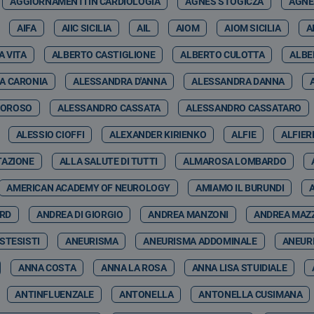
AGGIORNAMENTI IN CARDIOLOGIA
AGNES STOGICZA
AGNE
AIFA
AIIC SICILIA
AIL
AIOM
AIOM SICILIA
A
A VITA
ALBERTO CASTIGLIONE
ALBERTO CULOTTA
ALBE
A CARONIA
ALESSANDRA D'ANNA
ALESSANDRA DANNA
MOROSO
ALESSANDRO CASSATA
ALESSANDRO CASSATARO
ALESSIO CIOFFI
ALEXANDER KIRIENKO
ALFIE
ALFIER
TAZIONE
ALLA SALUTE DI TUTTI
ALMAROSA LOMBARDO
AMERICAN ACADEMY OF NEUROLOGY
AMIAMO IL BURUNDI
ARD
ANDREA DI GIORGIO
ANDREA MANZONI
ANDREA MAZ
STESISTI
ANEURISMA
ANEURISMA ADDOMINALE
ANEUR
ANNA COSTA
ANNA LA ROSA
ANNA LISA STUIDIALE
ANTINFLUENZALE
ANTONELLA
ANTONELLA CUSIMANA