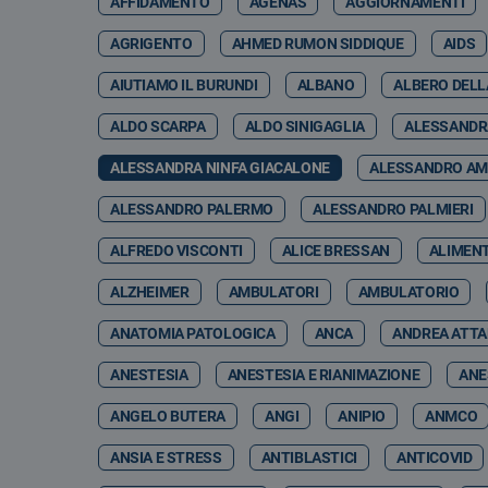
AFFIDAMENTO
AGENAS
AGGIORNAMENTI
AGRIGENTO
AHMED RUMON SIDDIQUE
AIDS
AIUTIAMO IL BURUNDI
ALBANO
ALBERO DELL
ALDO SCARPA
ALDO SINIGAGLIA
ALESSANDR
ALESSANDRA NINFA GIACALONE
ALESSANDRO A
ALESSANDRO PALERMO
ALESSANDRO PALMIERI
ALFREDO VISCONTI
ALICE BRESSAN
ALIMEN
ALZHEIMER
AMBULATORI
AMBULATORIO
ANATOMIA PATOLOGICA
ANCA
ANDREA ATT
ANESTESIA
ANESTESIA E RIANIMAZIONE
ANE
ANGELO BUTERA
ANGI
ANIPIO
ANMCO
ANSIA E STRESS
ANTIBLASTICI
ANTICOVID