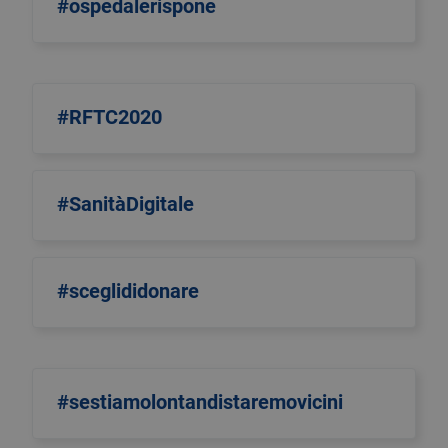
#ospedalerispone
#RFTC2020
#SanitàDigitale
#sceglididonare
#sestiamolontandistaremovicini