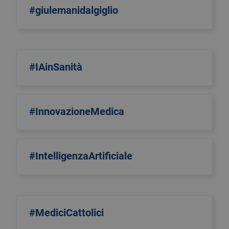
#giulemanidalgiglio
#IAinSanità
#InnovazioneMedica
#IntelligenzaArtificiale
#MediciCattolici