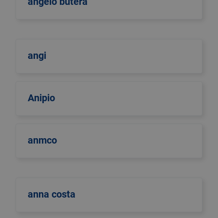
angelo butera
angi
Anipio
anmco
anna costa