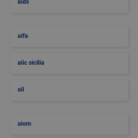
aids
aifa
aiic sicilia
ail
aiom