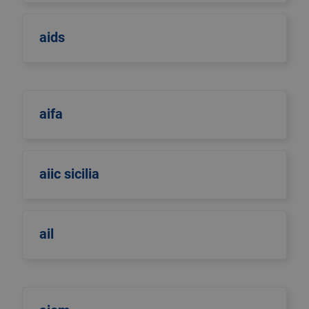
aids
aifa
aiic sicilia
ail