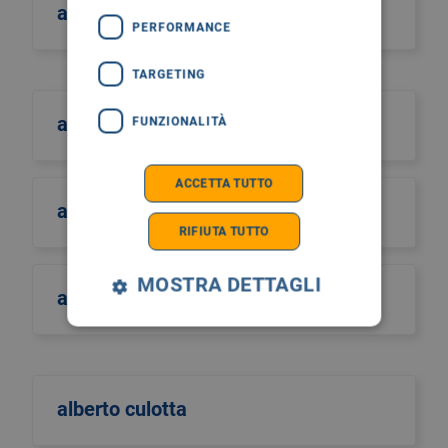
aiutiamo il burundi
PERFORMANCE
TARGETING
albano
FUNZIONALITÀ
ACCETTA TUTTO
albero della vita
RIFIUTA TUTTO
MOSTRA DETTAGLI
alberto castiglione
alberto culotta