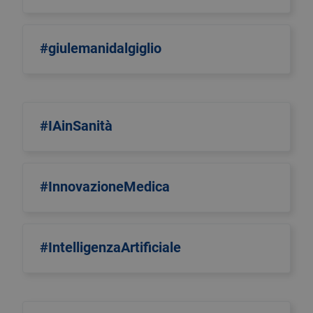
#giulemanidalgiglio
#IAinSanità
#InnovazioneMedica
#IntelligenzaArtificiale