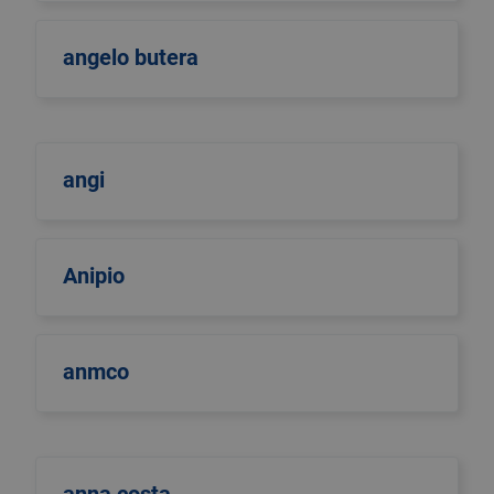
angelo butera
angi
Anipio
anmco