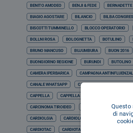
BENITO AMODEO
BENJI & FEDE
BERNADETTE
BIAGIO AGOSTARE
BILANCIO
BILBA CONGRES
BISCOTTI TUMMINELLO
BLOCCO OPERATORIO
BOLLNI ROSA
BOLOGNETTA
BOTULINO
BRUNO MANCUSO
BUJUMBURA
BUON 2016
BUONGIORNO REGIONE
BURUNDI
BUTOLINO
CAMERA IPERBARICA
CAMPAGNA ANTINFLUENZA
CANALE WHATSAPP
CANCER GENETIC CENTER CO
CAPPELLA
CAPPELLA DELL'OSPEDALE
CAPPE
Questo s
CARCINOMA TIROIDEO
CARCINOSI PERITONEALE
di navi
CARDIOLGIA
CARDIOLOGCIA
CARDIOLOGI
cookie
CARDIOTAC
CARDIOTARACICA
CARDIOTC