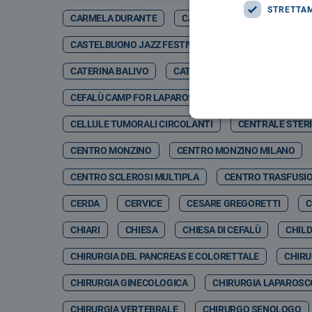
STRETTA
CARMELA DURANTE
CARMELO DI GIORGIO
CA
CASTELBUONO JAZZ FESTIVAL
CASTELBUONO JA
CATERINA BALIVO
CATETERE TETRAPOLARE
CEFALÙ CAMP FOR LAPAROSCOPIC & ROBOTIC SURGERY 
CELLULE TUMORALI CIRCOLANTI
CENTRALE STERI
CENTRO MONZINO
CENTRO MONZINO MILANO
CENTRO SCLEROSI MULTIPLA
CENTRO TRASFUSI
CERDA
CERVICE
CESARE GREGORETTI
C
CHIARI
CHIESA
CHIESA DI CEFALÙ
CHIL
CHIRURGIA DEL PANCREAS E COLORETTALE
CHIRU
CHIRURGIA GINECOLOGICA
CHIRURGIA LAPAROSC
CHIRURGIA VERTEBRALE
CHIRURGO SENOLOGO