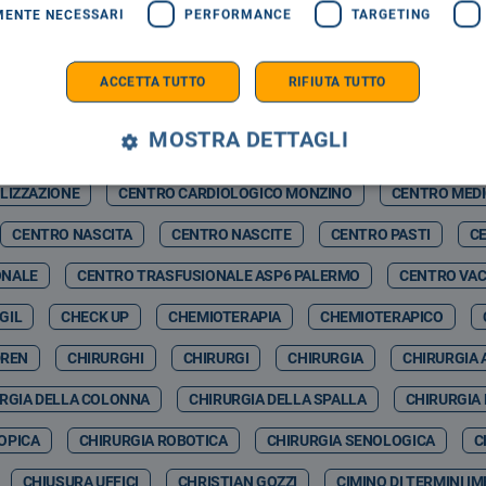
MENTE NECESSARI
PERFORMANCE
TARGETING
RMELO NICOLOSI
CASAGIT SALUTE
CASERMA BOTTA
C
ZZ WINTER
CASTELBUONO SCIENZA
CASTELBUONO WINTER F
ACCETTA TUTTO
RIFIUTA TUTTO
CATIA VITRANO
CAV
CAV PAVIA
CAVIGLIA
CDA
MOSTRA DETTAGLI
& ARTIFCIAL INTELLIGENCE
CEFALÙ ENERGIA SPA
CEFALUÙ
LIZZAZIONE
CENTRO CARDIOLOGICO MONZINO
CENTRO MED
CENTRO NASCITA
CENTRO NASCITE
CENTRO PASTI
CE
ONALE
CENTRO TRASFUSIONALE ASP6 PALERMO
CENTRO VAC
GIL
CHECK UP
CHEMIOTERAPIA
CHEMIOTERAPICO
DREN
CHIRURGHI
CHIRURGI
CHIRURGIA
CHIRURGIA 
RGIA DELLA COLONNA
CHIRURGIA DELLA SPALLA
CHIRURGIA
OPICA
CHIRURGIA ROBOTICA
CHIRURGIA SENOLOGICA
C
CHIUSURA UFFICI
CHRISTIAN GOZZI
CIMINO DI TERMINI I