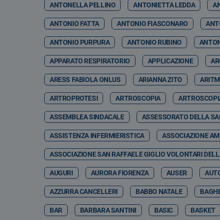
ANTONELLA PELLINO
ANTONIETTA LEDDA
A
ANTONIO FATTA
ANTONIO FIASCONARO
ANT
ANTONIO PURPURA
ANTONIO RUBINO
ANTON
APPARATO RESPIRATORIO
APPLICAZIONE
AR
ARESS FABIOLA ONLUS
ARIANNA ZITO
ARITM
ARTROPROTESI
ARTROSCOPIA
ARTROSCOPI
ASSEMBLEA SINDACALE
ASSESSORATO DELLA SA
ASSISTENZA INFERMIERISTICA
ASSOCIAZIONE AMI
ASSOCIAZIONE SAN RAFFAELE GIGLIO VOLONTARI DELL
AUGURI
AURORA FIORENZA
AUSER
AUT
AZZURRA CANCELLERI
BABBO NATALE
BAGHE
BAR
BARBARA SANTINI
BASIC
BASKET