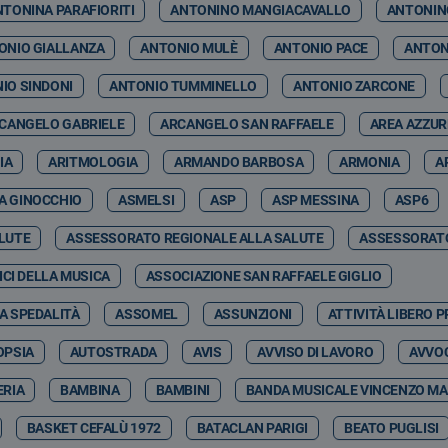
NTONINA PARAFIORITI
ANTONINO MANGIACAVALLO
ANTONIN
ONIO GIALLANZA
ANTONIO MULÈ
ANTONIO PACE
ANTON
IO SINDONI
ANTONIO TUMMINELLO
ANTONIO ZARCONE
CANGELO GABRIELE
ARCANGELO SAN RAFFAELE
AREA AZZU
IA
ARITMOLOGIA
ARMANDO BARBOSA
ARMONIA
A
A GINOCCHIO
ASMELSI
ASP
ASP MESSINA
ASP6
LUTE
ASSESSORATO REGIONALE ALLA SALUTE
ASSESSORATO
CI DELLA MUSICA
ASSOCIAZIONE SAN RAFFAELE GIGLIO
A SPEDALITÀ
ASSOMEL
ASSUNZIONI
ATTIVITÀ LIBERO 
OPSIA
AUTOSTRADA
AVIS
AVVISO DI LAVORO
AVVOC
RIA
BAMBINA
BAMBINI
BANDA MUSICALE VINCENZO MA
BASKET CEFALÙ 1972
BATACLAN PARIGI
BEATO PUGLISI