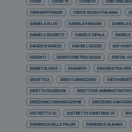
COVID
COVID 19
COVID19
CRISTINA AG
CRMHAPPYRADIO
CROCE ROSSA ITALIANA
C
DANIELA DI LISI
DANIELA FARAONI
DANIELA 
DANIELA SEGRETO
DANIELE SIPALA
DANIELE
DAVIDE DI MARZO
DAVIDE LISUZZO
DAY HOSP
DEGENTI
DENSITOMETRIA OSSEA
DENTAL S
DIABETOLOGIA
DIAGNOSI
DIAGNOSTICA PER
DIDATTICA
DIEGO CANNIZZARO
DIETA MEDIT
DIRETTA FACEBOOK
DIRETTORE AMMINISTRATIVO
DIREZIONE COMUNICAZIONE
DIREZIONE SANITARI
DISTRETTO 33
DISTRETTO SANITARIO 33
DIV
DOMENICA DELLE PALME
DOMENICO ALBANO