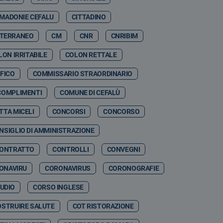
 MADONIE CEFALU
CITTADINO
ITERRANEO
CM
CNR
CNRIBIM
LON IRRITABILE
COLON RETTALE
FICO
COMMISSARIO STRAORDINARIO
COMPLIMENTI
COMUNE DI CEFALÙ
TTA MICELI
CONCORSI
CONCORSO
NSIGLIO DI AMMINISTRAZIONE
ONTRATTO
CONTROLLI
CONVEGNI
ONAVIRU
CORONAVIRUS
CORONOGRAFIE
TUDIO
CORSO INGLESE
OSTRUIRE SALUTE
COT RISTORAZIONE