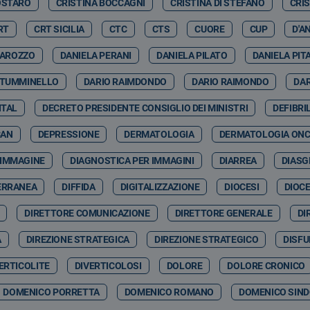
OSTARO
CRISTINA BOCCAGNI
CRISTINA DI STEFANO
CRI
RT
CRT SICILIA
CTC
CTS
CUORE
CUP
D'A
GAROZZO
DANIELA PERANI
DANIELA PILATO
DANIELA PIT
 TUMMINELLO
DARIO RAIMDONDO
DARIO RAIMONDO
DA
ITAL
DECRETO PRESIDENTE CONSIGLIO DEI MINISTRI
DEFIBRI
CAN
DEPRESSIONE
DERMATOLOGIA
DERMATOLOGIA ON
 IMMAGINE
DIAGNOSTICA PER IMMAGINI
DIARREA
DIASG
ERRANEA
DIFFIDA
DIGITALIZZAZIONE
DIOCESI
DIOCE
DIRETTORE COMUNICAZIONE
DIRETTORE GENERALE
DI
A
DIREZIONE STRATEGICA
DIREZIONE STRATEGICO
DISFU
ERTICOLITE
DIVERTICOLOSI
DOLORE
DOLORE CRONICO
DOMENICO PORRETTA
DOMENICO ROMANO
DOMENICO SIND