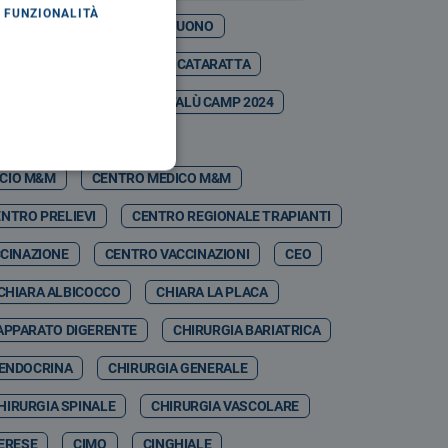
FUNZIONALITÀ
ASO MARTINA
CASTELBUONO
ESTIVAL
CATANIA
CATARATTA
CDSA
CEFALÙ
CEFALÙ CAMP 2024
CEFPAS
CEI
ICIO M&M
CENTRO MEDICO M&M
NTRO PRELIEVI
CENTRO REGIONALE TRAPIANTI
CINAZIONE
CENTRO VACCINAZIONI
CEO
CHIARA ALBICOCCO
CHIARA LA PLACA
APPARATO DIGERENTE
CHIRURGIA BARIATRICA
 ENDOCRINA
CHIRURGIA GENERALE
HIRURGIA SPINALE
CHIRURGIA VASCOLARE
MERESE
CIMO
CINGHIALE