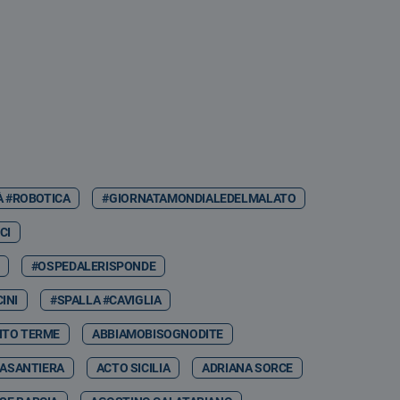
À #ROBOTICA
#GIORNATAMONDIALEDELMALATO
CI
#OSPEDALERISPONDE
INI
#SPALLA #CAVIGLIA
NTO TERME
ABBIAMOBISOGNODITE
ASANTIERA
ACTO SICILIA
ADRIANA SORCE