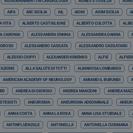
AGGIORNAMENTI IN CARDIOLOGIA
AGNES STOGICZA
AGNE
AIFA
AIIC SICILIA
AIL
AIOM
AIOM SICILIA
A
A VITA
ALBERTO CASTIGLIONE
ALBERTO CULOTTA
ALBE
A CARONIA
ALESSANDRA D'ANNA
ALESSANDRA DANNA
MOROSO
ALESSANDRO CASSATA
ALESSANDRO CASSATARO
ALESSIO CIOFFI
ALEXANDER KIRIENKO
ALFIE
ALFIER
TAZIONE
ALLA SALUTE DI TUTTI
ALMAROSA LOMBARDO
AMERICAN ACADEMY OF NEUROLOGY
AMIAMO IL BURUNDI
ARD
ANDREA DI GIORGIO
ANDREA MANZONI
ANDREA MAZ
STESISTI
ANEURISMA
ANEURISMA ADDOMINALE
ANEUR
ANNA COSTA
ANNA LA ROSA
ANNA LISA STUIDIALE
ANTINFLUENZALE
ANTONELLA
ANTONELLA CUSIMANA