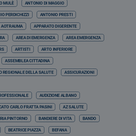
O MULÈ
ANTONIO DI MAGGIO
IO PERDICHIZZI
ANTONIO PRESTI
AOTRAUMA
APPARATO DIGERENTE
RRA
AREA DI EMERGENZA
AREA EMERGENZA
RS
ARTISTI
ARTO INFERIORE
ASSEMBLEA CITTADINA
 REGIONALE DELLA SALUTE
ASSICURAZIONI
PROFESSIONALE
AUDIZIONE ALBANO
ATO CARLO FRATTA PASINI
AZ SALUTE
RIA PINTORNO
BANDIERE DI VITA
BANDO
BEATRICE PIAZZA
BEFANA