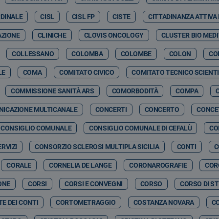
RDINALE
CISL
CISL FP
CISTE
CITTADINANZA ATTIVA
AZIONE
CLINICHE
CLOVIS ONCOLOGY
CLUSTER BIO MED
COLLESSANO
COLOMBA
COLOMBE
COLON
CO
LE
COMA
COMITATO CIVICO
COMITATO TECNICO SCIENTI
COMMISSIONE SANITÀ ARS
COMORBODITÀ
COMPA
ICAZIONE MULTICANALE
CONCERTI
CONCERTO
CONCE
CONSIGLIO COMUNALE
CONSIGLIO COMUNALE DI CEFALÙ
CO
RVIZI
CONSORZIO SCLEROSI MULTIPLA SICILIA
CONTI
C
CORALE
CORNELIA DE LANGE
CORONAROGRAFIE
COR
ONE
CORSI
CORSI E CONVEGNI
CORSO
CORSO DI S
E DEI CONTI
CORTOMETRAGGIO
COSTANZA NOVARA
C