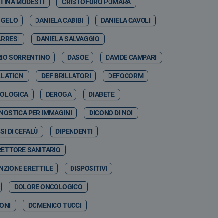
STINA MODESTI
CRISTOFORO POMARA
NGELO
DANIELA CABIBI
DANIELA CAVOLI
ARRESI
DANIELA SALVAGGIO
RIO SORRENTINO
DASOE
DAVIDE CAMPARI
LLATION
DEFIBRILLATORI
DEFOCORM
COLOGICA
DEROGA
DIABETE
NOSTICA PER IMMAGINI
DICONO DI NOI
SI DI CEFALÙ
DIPENDENTI
RETTORE SANITARIO
NZIONE ERETTILE
DISPOSITIVI
DOLORE ONCOLOGICO
ONI
DOMENICO TUCCI