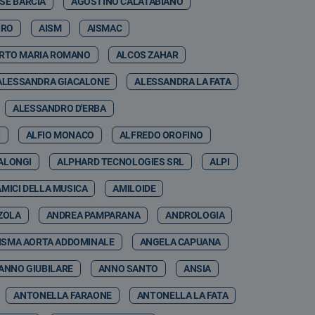
SE BARCIA
AGOSTINO CALATABIANO
IRO
AISM
AISMAC
RTO MARIA ROMANO
ALCOS ZAHAR
ALESSANDRA GIACALONE
ALESSANDRA LA FATA
ALESSANDRO D'ERBA
I
ALFIO MONACO
ALFREDO OROFINO
ALONGI
ALPHARD TECNOLOGIES SRL
ALPI
AMICI DELLA MUSICA
AMILOIDE
ZOLA
ANDREA PAMPARANA
ANDROLOGIA
ISMA AORTA ADDOMINALE
ANGELA CAPUANA
ANNO GIUBILARE
ANNO SANTO
ANSIA
ANTONELLA FARAONE
ANTONELLA LA FATA