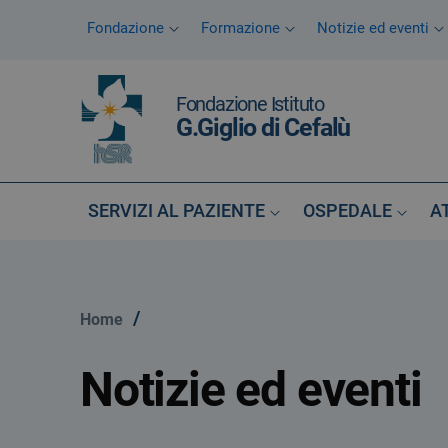
Vai ai contenuti
Fondazione
Formazione
Notizie ed eventi
Vai al menu di navigazione
Vai al footer
Fondazione Istituto
G.Giglio di Cefalù
SERVIZI AL PAZIENTE
OSPEDALE
A
/
Home
Notizie ed eventi