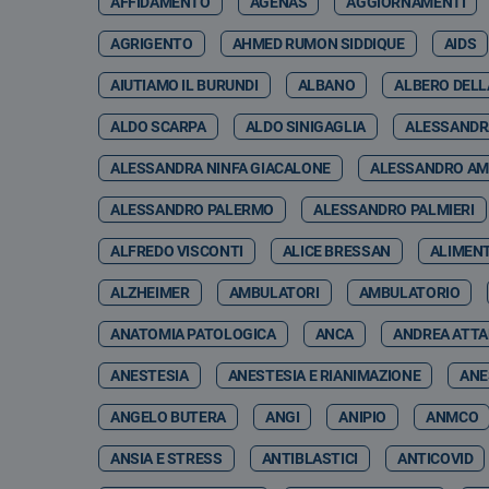
AFFIDAMENTO
AGENAS
AGGIORNAMENTI
AGRIGENTO
AHMED RUMON SIDDIQUE
AIDS
AIUTIAMO IL BURUNDI
ALBANO
ALBERO DELL
ALDO SCARPA
ALDO SINIGAGLIA
ALESSANDR
ALESSANDRA NINFA GIACALONE
ALESSANDRO A
ALESSANDRO PALERMO
ALESSANDRO PALMIERI
ALFREDO VISCONTI
ALICE BRESSAN
ALIMEN
ALZHEIMER
AMBULATORI
AMBULATORIO
ANATOMIA PATOLOGICA
ANCA
ANDREA ATT
ANESTESIA
ANESTESIA E RIANIMAZIONE
ANE
ANGELO BUTERA
ANGI
ANIPIO
ANMCO
ANSIA E STRESS
ANTIBLASTICI
ANTICOVID