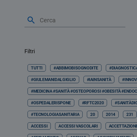
Filtri
TUTTI
#ABBIMOBISOGNODITE
#DIAGNOSTIC
#GIULEMANIDALGIGLIO
#IAINSANITÀ
#INNOV
#MEDICINA #SANITÀ #OSTEOPOROSI #OBESITÀ #ENDOC
#OSPEDALERISPONE
#RFTC2020
#SANITÀDI
#TECNOLOGIASANITARIA
20
2014
231
ACCESSI
ACCESSI VASCOLARI
ACCETTAZION